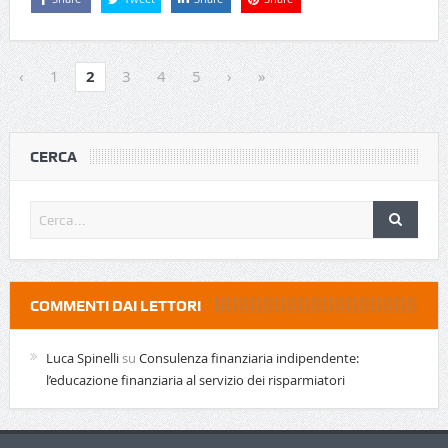
‹
1
2
3
4
5
›
»
CERCA
COMMENTI DAI LETTORI
Luca Spinelli
su
Consulenza finanziaria indipendente:
l’educazione finanziaria al servizio dei risparmiatori