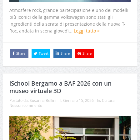
Atmosfere rock, grande partecipazione e uno dei modelli
più iconici della gamma Volkswagen sono stati gli
ingredienti della serata di presentazione della nuova T-
Roc, andata in scena giovedì...
Leggi tutto
Share
Tweet
Share
Share
iSchool Bergamo a BAF 2026 con un
museo virtuale 3D
Postato da:
Susanna Bellini
il:
Gennaio 15, 2026
In:
Cultura
Nessun commento