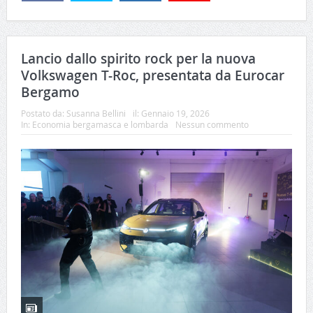
Lancio dallo spirito rock per la nuova
Volkswagen T-Roc, presentata da Eurocar
Bergamo
Postato da:
Susanna Bellini
il:
Gennaio 19, 2026
In:
Economia bergamasca e lombarda
Nessun commento