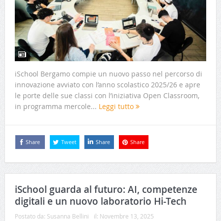
iSchool Bergamo compie un nuovo passo nel percorso di
innovazione avviato con l’anno scolastico 2025/26 e apre
le porte delle sue classi con l’iniziativa Open Classroom,
in programma mercole...
Leggi tutto
Share
Tweet
Share
Share
iSchool guarda al futuro: AI, competenze
digitali e un nuovo laboratorio Hi-Tech
Postato da:
Susanna Bellini
il:
Novembre 13, 2025