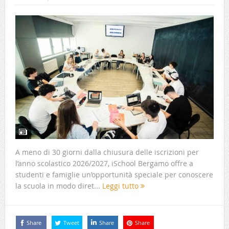
A meno di 30 giorni dalla chiusura delle iscrizioni per
l’anno scolastico 2026/2027, iSchool Bergamo offre a
studenti e famiglie un’opportunità speciale per conoscere
la scuola in modo diret...
Leggi tutto
Share
Tweet
Share
Share