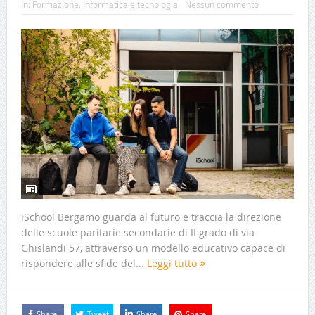
In:
Formazione
,
Informatica e tecnologia
Nessun commento
iSchool Bergamo guarda al futuro e traccia la direzione
delle scuole paritarie secondarie di II grado di via
Ghislandi 57, attraverso un modello educativo capace di
rispondere alle sfide del...
Leggi tutto
Share
Tweet
Share
Share