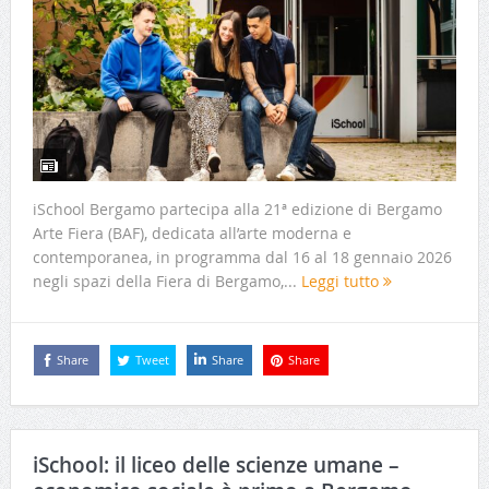
iSchool Bergamo partecipa alla 21ª edizione di Bergamo
Arte Fiera (BAF), dedicata all’arte moderna e
contemporanea, in programma dal 16 al 18 gennaio 2026
negli spazi della Fiera di Bergamo,...
Leggi tutto
Share
Tweet
Share
Share
iSchool: il liceo delle scienze umane –