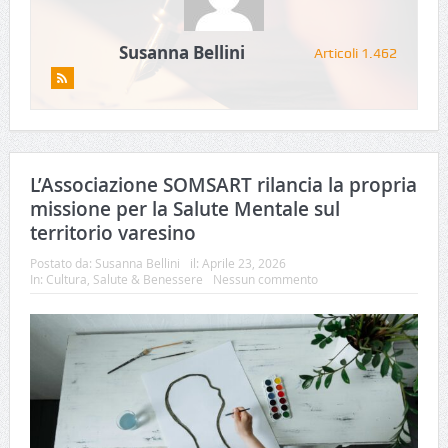
Susanna Bellini
Articoli 1.462
L’Associazione SOMSART rilancia la propria
missione per la Salute Mentale sul
territorio varesino
Postato da:
Susanna Bellini
il:
Aprile 23, 2026
In:
Cultura
,
Salute & Benessere
Nessun commento