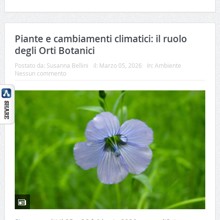
Piante e cambiamenti climatici: il ruolo
degli Orti Botanici
Postato da:
Susanna Bellini
il:
Marzo 05, 2026
In:
Ambiente
Nessun commento