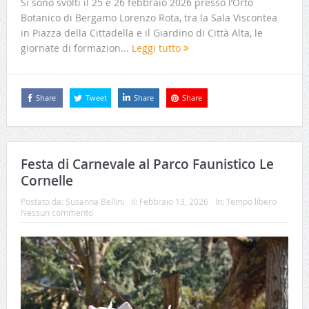
Si sono svolti il 25 e 26 febbraio 2026 presso l’Orto
Botanico di Bergamo Lorenzo Rota, tra la Sala Viscontea
in Piazza della Cittadella e il Giardino di Città Alta, le
giornate di formazion...
Leggi tutto
Share
Tweet
Share
Share
Festa di Carnevale al Parco Faunistico Le
Cornelle
Postato da:
Susanna Bellini
il:
Febbraio 13, 2026
In:
Tempo libero
Nessun commento