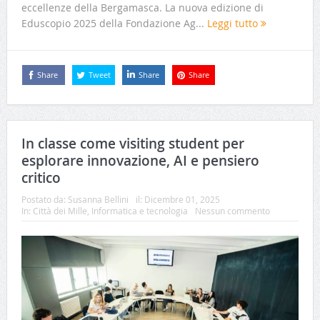
eccellenze della Bergamasca. La nuova edizione di
Eduscopio 2025 della Fondazione Ag...
Leggi tutto
Share
Tweet
Share
Share
In classe come visiting student per
esplorare innovazione, AI e pensiero
critico
Postato da:
Susanna Bellini
il:
Dicembre 01, 2025
In:
Città dei Mille
,
Informatica e tecnologia
Nessun commento