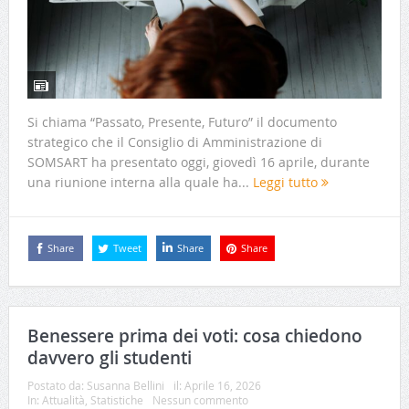
Si chiama “Passato, Presente, Futuro” il documento
strategico che il Consiglio di Amministrazione di
SOMSART ha presentato oggi, giovedì 16 aprile, durante
una riunione interna alla quale ha...
Leggi tutto
Share
Tweet
Share
Share
Benessere prima dei voti: cosa chiedono
davvero gli studenti
Postato da:
Susanna Bellini
il:
Aprile 16, 2026
In:
Attualità
,
Statistiche
Nessun commento