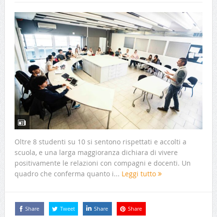
Oltre 8 studenti su 10 si sentono rispettati e accolti a
scuola, e una larga maggioranza dichiara di vivere
positivamente le relazioni con compagni e docenti. Un
quadro che conferma quanto i...
Leggi tutto
Share
Tweet
Share
Share