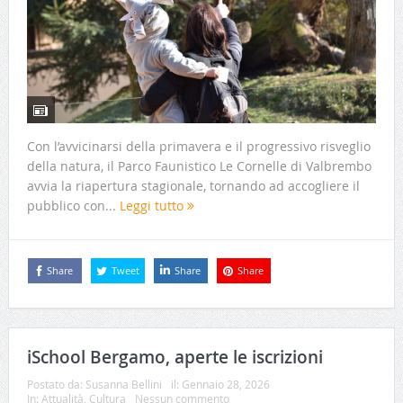
Con l’avvicinarsi della primavera e il progressivo risveglio
della natura, il Parco Faunistico Le Cornelle di Valbrembo
avvia la riapertura stagionale, tornando ad accogliere il
pubblico con...
Leggi tutto
Share
Tweet
Share
Share
iSchool Bergamo, aperte le iscrizioni
Postato da:
Susanna Bellini
il:
Gennaio 28, 2026
In:
Attualità
,
Cultura
Nessun commento