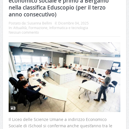
economico sociale è primo a Bergamo
nella classifica Eduscopio (per il terzo
anno consecutivo)
Postato da:
Susanna Bellini
il:
Dicembre 04, 2025
In:
Attualità
,
Formazione
,
Informatica e tecnologia
Nessun commento
Il Liceo delle Scienze Umane a indirizzo Economico
Sociale di iSchool si conferma anche quest’anno tra le