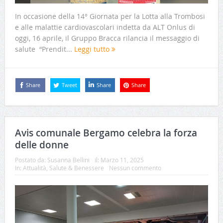
In occasione della 14° Giornata per la Lotta alla Trombosi
e alle malattie cardiovascolari indetta da ALT Onlus di
oggi, 16 aprile, il Gruppo Bracca rilancia il messaggio di
salute “Prendit...
Leggi tutto
Share
Tweet
Share
Share
Avis comunale Bergamo celebra la forza
delle donne
Postato da:
Susanna Bellini
il:
Marzo 11, 2025
In:
Attualità
,
Salute & Benessere
Nessun commento