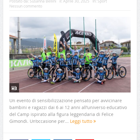
Postato da:
Susanna Bellini
il:
Aprile 30, 2025
In:
Sport
Nessun commento
Un evento di sensibilizzazione pensato per avvicinare
bambini e ragazzi dai 6 ai 12 anni all’universo educativo
del Camp ispirato alla figura leggendaria di Felice
Gimondi. Un’occasione per...
Leggi tutto