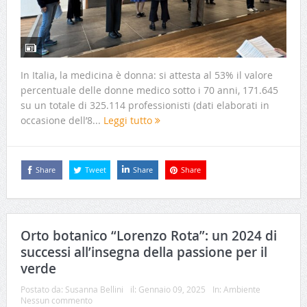
In Italia, la medicina è donna: si attesta al 53% il valore
percentuale delle donne medico sotto i 70 anni, 171.645
su un totale di 325.114 professionisti (dati elaborati in
occasione dell’8...
Leggi tutto
Share
Tweet
Share
Share
Orto botanico “Lorenzo Rota”: un 2024 di
successi all’insegna della passione per il
verde
Postato da:
Susanna Bellini
il:
Gennaio 09, 2025
In:
Ambiente
Nessun commento