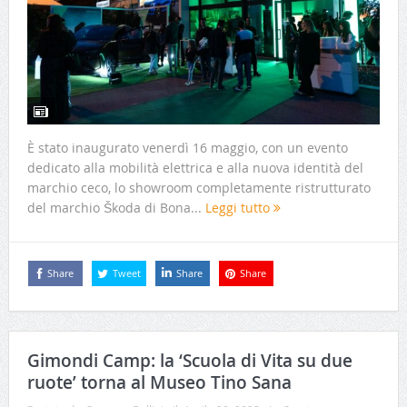
È stato inaugurato venerdì 16 maggio, con un evento
dedicato alla mobilità elettrica e alla nuova identità del
marchio ceco, lo showroom completamente ristrutturato
del marchio Škoda di Bona...
Leggi tutto
Share
Tweet
Share
Share
Gimondi Camp: la ‘Scuola di Vita su due
ruote’ torna al Museo Tino Sana