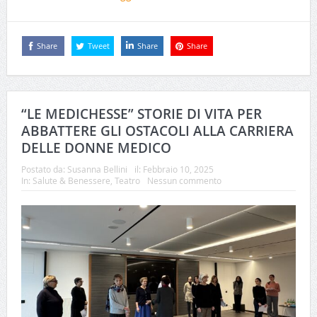
Share
Tweet
Share
Share
“LE MEDICHESSE” STORIE DI VITA PER
ABBATTERE GLI OSTACOLI ALLA CARRIERA
DELLE DONNE MEDICO
Postato da:
Susanna Bellini
il:
Febbraio 10, 2025
In:
Salute & Benessere
,
Teatro
Nessun commento