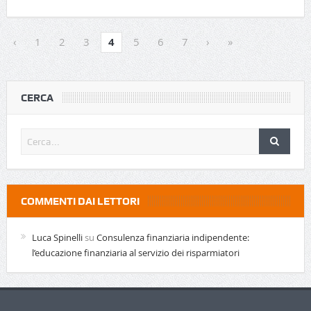
‹
1
2
3
4
5
6
7
›
»
CERCA
COMMENTI DAI LETTORI
Luca Spinelli
su
Consulenza finanziaria indipendente:
l’educazione finanziaria al servizio dei risparmiatori