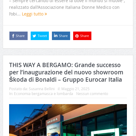
– Sempre cercando di essere là dove il mondo si muove”,
realizzato dall’Associazione Italiana Donne Medico con
l’obi...
Leggi tutto
Share
Tweet
Share
Share
THIS WAY A BERGAMO: Grande successo
per l’inaugurazione del nuovo showroom
Škoda di Bonaldi – Gruppo Eurocar Italia
Postato da:
Susanna Bellini
il:
Maggio 21, 2025
In:
Economia bergamasca e lombarda
Nessun commento