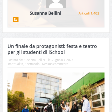
Susanna Bellini
Articoli 1.462
Un finale da protagonisti: festa e teatro
per gli studenti di iSchool
Postato da:
Susanna Bellini
il:
Giugno 03, 2025
In:
Attualità
,
Spettacolo
Nessun commento