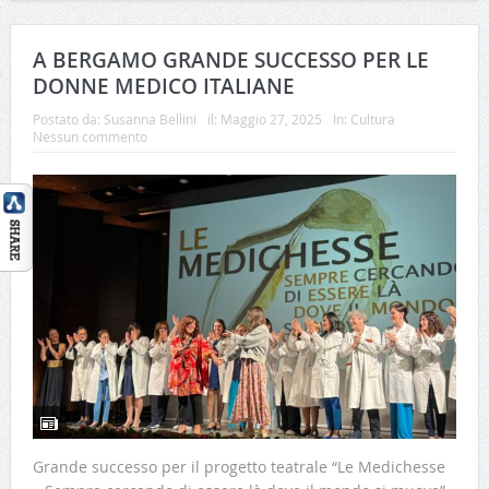
A BERGAMO GRANDE SUCCESSO PER LE
DONNE MEDICO ITALIANE
Postato da:
Susanna Bellini
il:
Maggio 27, 2025
In:
Cultura
Nessun commento
Grande successo per il progetto teatrale “Le Medichesse