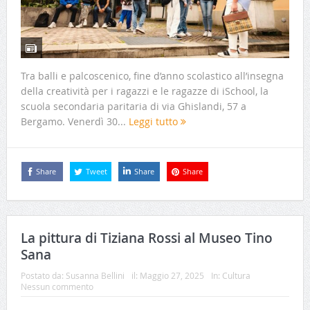
Tra balli e palcoscenico, fine d’anno scolastico all’insegna
della creatività per i ragazzi e le ragazze di iSchool, la
scuola secondaria paritaria di via Ghislandi, 57 a
Bergamo. Venerdì 30...
Leggi tutto
Share
Tweet
Share
Share
La pittura di Tiziana Rossi al Museo Tino
Sana
Postato da:
Susanna Bellini
il:
Maggio 27, 2025
In:
Cultura
Nessun commento