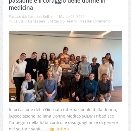
passione e il coraggio delle donne in
medicina
Postato da:
Susanna Bellini
il:
Marzo 07, 2025
In:
Salute & Benessere
,
Spettacolo
,
Teatro
Nessun commento
In occasione della Giornata internazionale della donna,
l’Associazione Italiana Donne Medico (AIDM) ribadisce
l’impegno nella lotta contro le disuguaglianze di genere
nel settore sanit...
Leggi tutto