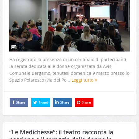
Ha registrato la presenza di un centinaio di partecipanti
la serata dedicata alle donne organizzata da Avis
Comunale Bergamo, tenutasi domenica 9 marzo presso lo
Spazio Polaresco (via del Po...
Leggi tutto
Share
Tweet
Share
Share
“Le Medichesse”: il teatro racconta la