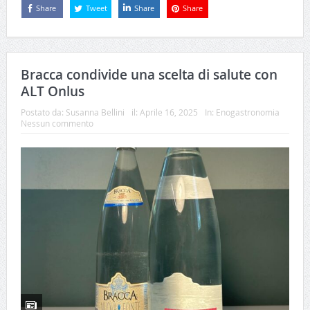
Share
Tweet
Share
Share
Bracca condivide una scelta di salute con
ALT Onlus
Postato da:
Susanna Bellini
il:
Aprile 16, 2025
In:
Enogastronomia
Nessun commento