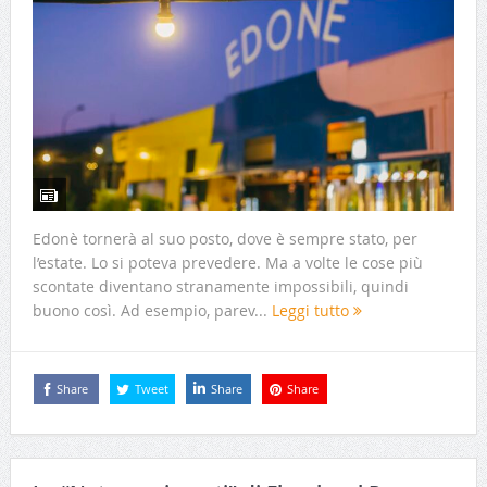
Edonè tornerà al suo posto, dove è sempre stato, per
l’estate. Lo si poteva prevedere. Ma a volte le cose più
scontate diventano stranamente impossibili, quindi
buono così. Ad esempio, parev...
Leggi tutto
Share
Tweet
Share
Share