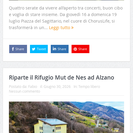
Quattro serate da vivere all’aperto tra concerti, buon cibo
e voglia di stare insieme. Da giovedì 16 a domenica 19
luglio Piazza del Sagittario, nel cuore di ChorusLife, si
trasformerà in un...
Leggi tutto
Share
Tweet
Share
Share
Riparte il Rifugio Mut de Nes ad Alzano
Postato da:
Fabio
il:
Giugno 30, 2026
In:
Tempo libero
Nessun commento