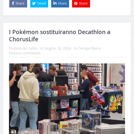
Share
Tweet
Share
Share
I Pokémon sostituiranno Decathlon a
ChorusLife
Postato da:
Fabio
il:
Giugno 18, 2026
In:
Tempo libero
Nessun commento