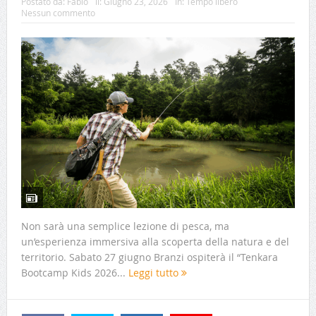
Postato da:
Fabio
il:
Giugno 23, 2026
In:
Tempo libero
Nessun commento
Non sarà una semplice lezione di pesca, ma
un’esperienza immersiva alla scoperta della natura e del
territorio. Sabato 27 giugno Branzi ospiterà il “Tenkara
Bootcamp Kids 2026...
Leggi tutto