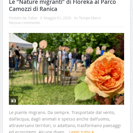
Le “Nature migranti” di Floreka al Parco
Camozzi di Ranica
Postato da:
Fabio
il:
Maggio 01, 2026
In:
Tempo libero
Nessun commento
Le piante migrano. Da sempre. Trasportate dal vento,
dall’acqua, dagli animali e spesso anche dall’uomo,
attraversano territori, si adattano, trasformano paesaggi
ed ecosistemi. Alcune diven...
Leggi tutto