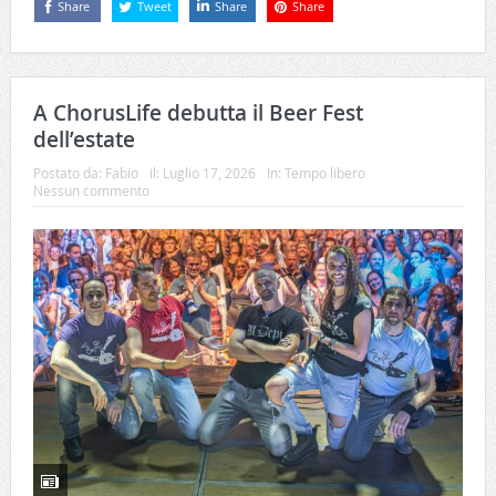
Share
Tweet
Share
Share
A ChorusLife debutta il Beer Fest
dell’estate
Postato da:
Fabio
il:
Luglio 17, 2026
In:
Tempo libero
Nessun commento