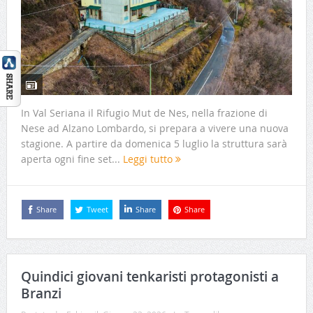
In Val Seriana il Rifugio Mut de Nes, nella frazione di
Nese ad Alzano Lombardo, si prepara a vivere una nuova
stagione. A partire da domenica 5 luglio la struttura sarà
aperta ogni fine set...
Leggi tutto
Share
Tweet
Share
Share
Quindici giovani tenkaristi protagonisti a
Branzi