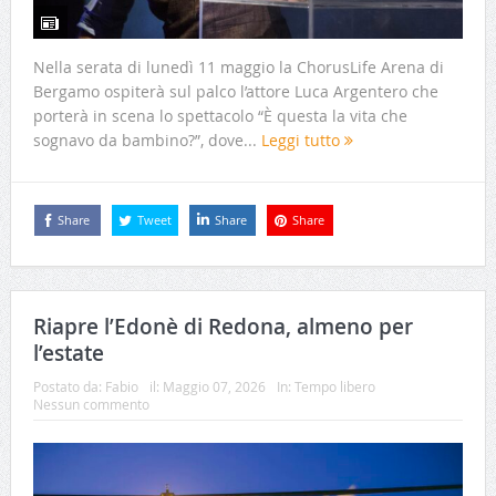
Nella serata di lunedì 11 maggio la ChorusLife Arena di
Bergamo ospiterà sul palco l’attore Luca Argentero che
porterà in scena lo spettacolo “È questa la vita che
sognavo da bambino?”, dove...
Leggi tutto
Share
Tweet
Share
Share
Riapre l’Edonè di Redona, almeno per
l’estate
Postato da:
Fabio
il:
Maggio 07, 2026
In:
Tempo libero
Nessun commento