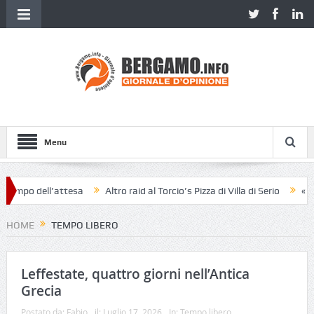
Menu
’attesa
Altro raid al Torcio’s Pizza di Villa di Serio
«Pensavo fosse
HOME
TEMPO LIBERO
Leffestate, quattro giorni nell’Antica
Grecia
Postato da:
Fabio
il:
Luglio 17, 2026
In:
Tempo libero