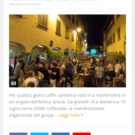
Nessun commento
Per quattro giorni Leffe cambierà volto e si trasformerà in
un angolo dell’Antica Grecia. Da giovedì 16 a domenica 19
luglio torna infatti Leffestate, la manifestazione
organizzata dal grupp...
Leggi tutto