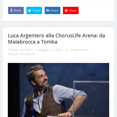
Share
Tweet
Share
Share
Luca Argentero alla ChorusLife Arena: da
Malabrocca a Tomba
Postato da:
Fabio
il:
Maggio 07, 2026
In:
Tempo libero
Nessun commento