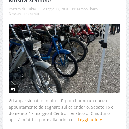
Mostra Scambio
Postato da:
Fabio
il:
Maggio 12, 2026
In:
Tempo libero
Nessun commento
Gli appassionati di motori d’epoca hanno un nuovo
appuntamento da segnare sul calendario. Sabato 16 e
domenica 17 maggio il Centro Fieristico di Chiuduno
aprirà infatti le porte alla prima e...
Leggi tutto