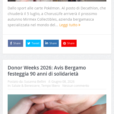
Dallo sport alle carte Pokémon. Al posto di Decathlon, che
chiuderà il 5 luglio, a ChorusLife arriverà il prossimo
autunno Mirmex Collectibles, azienda bergamasca
specializzata nel mondo del...
Leggi tutto
Share
Tweet
Share
Share
Donor Weeks 2026: Avis Bergamo
festeggia 90 anni di solidarietà
Postato da:
Susanna Bellini
il:
Giugno 08, 2026
In:
Salute & Benessere
,
Tempo libero
Nessun commento