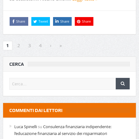
Share
Tweet
Share
Share
1
2
3
4
›
»
CERCA
COMMENTI DAI LETTORI
Luca Spinelli
su
Consulenza finanziaria indipendente:
l’educazione finanziaria al servizio dei risparmiatori