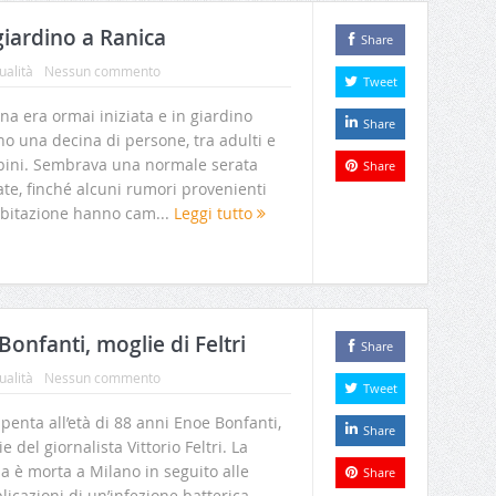
giardino a Ranica
Share
ualità
Nessun commento
Tweet
na era ormai iniziata e in giardino
Share
no una decina di persone, tra adulti e
ini. Sembrava una normale serata
Share
ate, finché alcuni rumori provenienti
’abitazione hanno cam...
Leggi tutto
Bonfanti, moglie di Feltri
Share
ualità
Nessun commento
Tweet
spenta all’età di 88 anni Enoe Bonfanti,
Share
e del giornalista Vittorio Feltri. La
a è morta a Milano in seguito alle
Share
icazioni di un’infezione batterica,