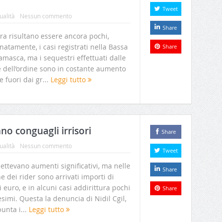
Tweet
ualità
Nessun commento
Share
ra risultano essere ancora pochi,
natamente, i casi registrati nella Bassa
Share
masca, ma i sequestri effettuati dalle
e dell’ordine sono in costante aumento
 fuori dai gr...
Leggi tutto
ano conguagli irrisori
Share
ualità
Nessun commento
Tweet
ttevano aumenti significativi, ma nelle
Share
e dei rider sono arrivati importi di
 euro, e in alcuni casi addirittura pochi
Share
simi. Questa la denuncia di Nidil Cgil,
unta i...
Leggi tutto