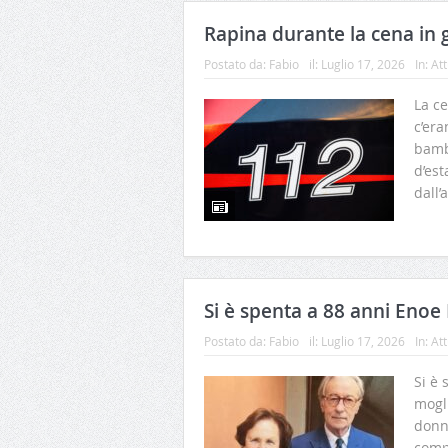
Rapina durante la cena in 
Postato da:
Fabio
il:
Luglio 17, 2026
In:
Att
La ce
c’era
bamb
d’est
dall
Si è spenta a 88 anni Enoe 
Postato da:
Fabio
il:
Luglio 17, 2026
In:
Att
Si è 
mogli
donn
compl