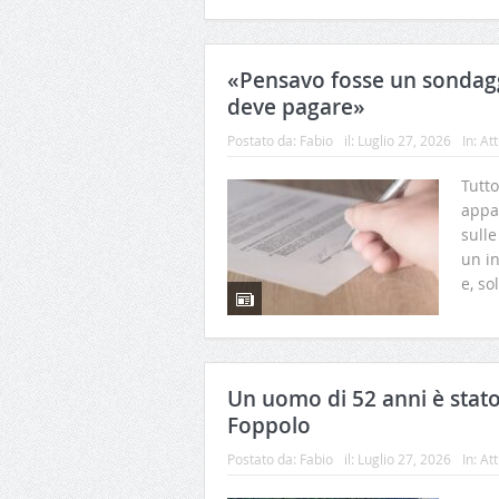
«Pensavo fosse un sondagg
deve pagare»
Postato da:
Fabio
il:
Luglio 27, 2026
In:
Att
Tutt
appa
sulle
un in
e, so
Un uomo di 52 anni è stato
Foppolo
Postato da:
Fabio
il:
Luglio 27, 2026
In:
Att