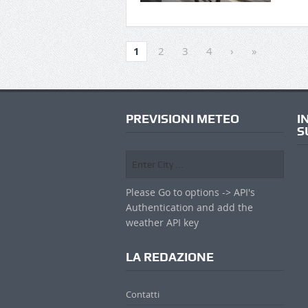
1
2
3
4
›
»
PREVISIONI METEO
I
S
Please Go to options -> API's
Authentication and add the
weather API key
LA REDAZIONE
Contatti