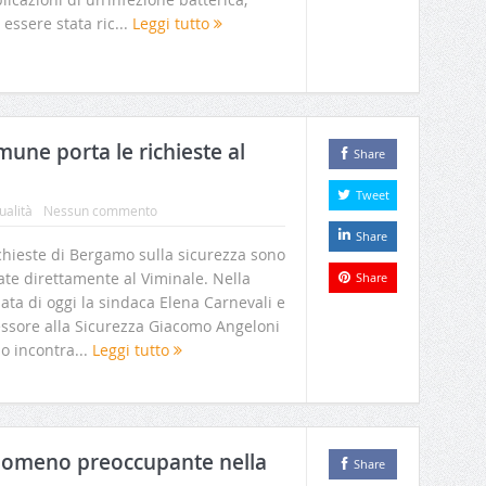
essere stata ric...
Leggi tutto
mune porta le richieste al
Share
Tweet
ualità
Nessun commento
Share
chieste di Bergamo sulla sicurezza sono
ate direttamente al Viminale. Nella
Share
ata di oggi la sindaca Elena Carnevali e
essore alla Sicurezza Giacomo Angeloni
o incontra...
Leggi tutto
enomeno preoccupante nella
Share