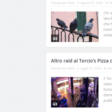
Postato da:
Fabio
il:
Agosto 07, 2026
In:
At
Chi o
Vecch
che f
norma
svola
Altro raid al Torcio’s Pizza d
Postato da:
Fabio
il:
Luglio 27, 2026
In:
Att
Il To
stato
furto
domen
pubbl