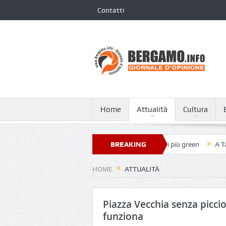
Contatti
Home
Attualità
Cultura
iovanni XXIII nella classifica dei 250 ospedali più green
BREAKING
A Tagliata di 
NEWS
HOME
ATTUALITÀ
Piazza Vecchia senza picci
funziona