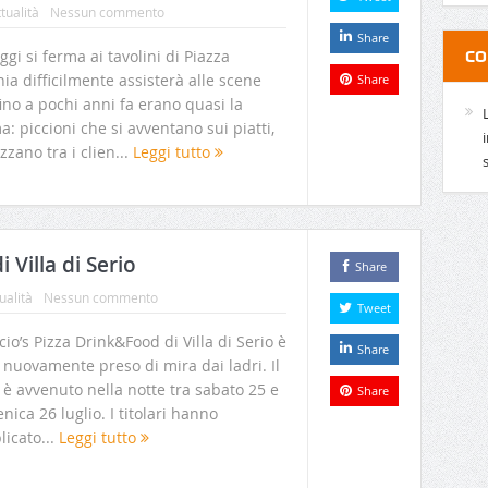
tualità
Nessun commento
Share
ggi si ferma ai tavolini di Piazza
CO
ia difficilmente assisterà alle scene
Share
ino a pochi anni fa erano quasi la
: piccioni che si avventano sui piatti,
zzano tra i clien...
Leggi tutto
i Villa di Serio
Share
ualità
Nessun commento
Tweet
rcio’s Pizza Drink&Food di Villa di Serio è
Share
 nuovamente preso di mira dai ladri. Il
 è avvenuto nella notte tra sabato 25 e
Share
ica 26 luglio. I titolari hanno
icato...
Leggi tutto