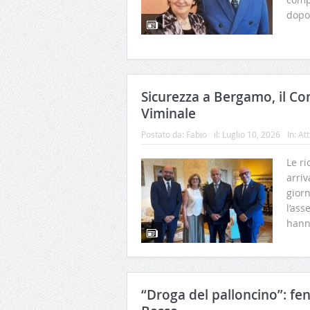
dopo 
Sicurezza a Bergamo, il Co
Viminale
Postato da:
Fabio
il:
Luglio 10, 2026
In:
Att
Le ri
arriv
giorn
l’ass
hann
“Droga del palloncino”: f