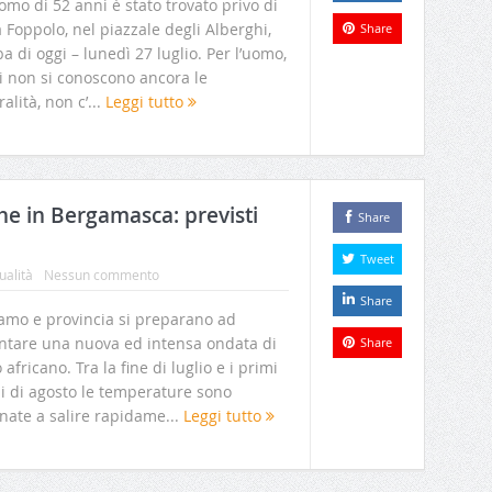
mo di 52 anni è stato trovato privo di
a Foppolo, nel piazzale degli Alberghi,
Share
lba di oggi – lunedì 27 luglio. Per l’uomo,
i non si conoscono ancora le
alità, non c’...
Leggi tutto
che in Bergamasca: previsti
Share
Tweet
ualità
Nessun commento
Share
amo e provincia si preparano ad
ontare una nuova ed intensa ondata di
Share
 africano. Tra la fine di luglio e i primi
ni di agosto le temperature sono
nate a salire rapidame...
Leggi tutto