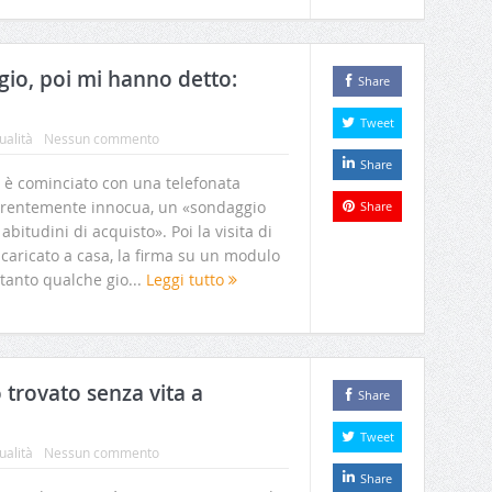
io, poi mi hanno detto:
Share
Tweet
ualità
Nessun commento
Share
o è cominciato con una telefonata
rentemente innocua, un «sondaggio
Share
 abitudini di acquisto». Poi la visita di
caricato a casa, la firma su un modulo
ltanto qualche gio...
Leggi tutto
 trovato senza vita a
Share
Tweet
ualità
Nessun commento
Share