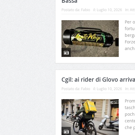
Bassa
Postato da:
Fabio
il:
Luglio 10, 2026
In:
Att
Per o
fortu
berga
Forz
anche
Cgil: ai rider di Glovo arriv
Postato da:
Fabio
il:
Luglio 10, 2026
In:
Att
Prome
tasch
pochi
cente
che p