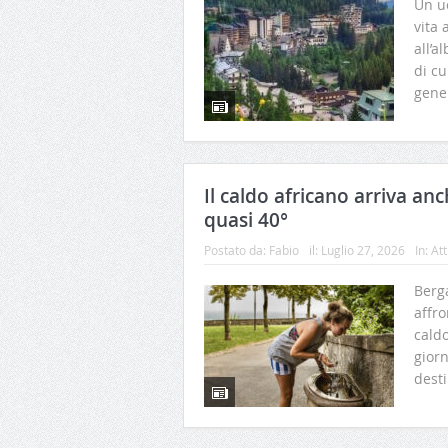
Un uo
vita 
all’a
di cu
gener
Il caldo africano arriva an
quasi 40°
Postato da:
Fabio
il:
Luglio 27, 2026
In:
Att
Berg
affr
caldo
gior
desti