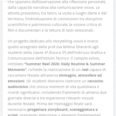
che spaziano dall’osservazione alla riflessione personale,
dalla capacità narrativa alla comunicazione visiva. Le
attività prevedono, tra l’altro, la visita a luoghi d’arte e del
territorio, l’individuazione di connessioni tra discipline
scientifiche e patrimonio culturale, la visione critica di
film e documentari e la lettura di testi selezionati.
Un progetto dedicato allo storytelling visivo è invece
quello assegnato dalla prof.ssa Milena Gherardi agli
studenti della classe 4ª (futura 5ª) dell’indirizzo Grafica e
Comunicazione dell’Istituto Tecnico. Il compito estivo,
intitolato
“Summer Reel 2026: Daily Routine & Summer
Moments”
, richiede la realizzazione di un
reel
capace di
raccontare l’estate attraverso
immagini, atmosfere ed
emozioni
. Gli studenti dovranno costruire un
racconto
audiovisivo
che unisca momenti di vita quotidiana e
ricordi significativi, includendo frammenti di almeno due
giornate diverse e tre esperienze rilevanti vissute
durante l’estate. Prima del montaggio finale sarà
necessario
progettare storyboard, sceneggiatura e
script
, prestando attenzione a elementi fondamentali