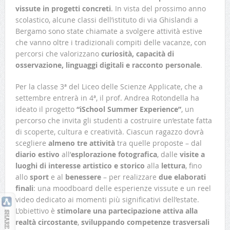
vissute in
progetti concreti
. In vista del prossimo anno
scolastico, alcune classi dell’istituto di via Ghislandi a
Bergamo sono state chiamate a svolgere attività estive
che vanno oltre i tradizionali compiti delle vacanze, con
percorsi che valorizzano
curiosità, capacità di
osservazione, linguaggi digitali e racconto personale
.
Per la classe 3ª del Liceo delle Scienze Applicate, che a
settembre entrerà in 4ª, il prof. Andrea Rotondella ha
ideato il progetto
“iSchool Summer Experience”
, un
percorso che invita gli studenti a costruire un’estate fatta
di scoperte, cultura e creatività. Ciascun ragazzo dovrà
scegliere
almeno tre attività
tra quelle proposte – dal
diario estivo
all’
esplorazione fotografica
, dalle
visite a
luoghi di interesse artistico e storico
alla
lettura
, fino
allo
sport
e al
benessere
– per realizzare
due elaborati
finali
: una moodboard delle esperienze vissute e un reel
video dedicato ai momenti più significativi dell’estate.
L’obiettivo è
stimolare una partecipazione attiva alla
realtà circostante
,
sviluppando competenze trasversali