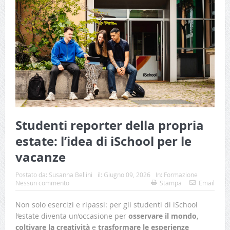
Studenti reporter della propria
estate: l’idea di iSchool per le
vacanze
Postato da:
Susanna Bellini
il:
Giugno 09, 2026
In:
Formazione
Nessun commento
Stampa
Email
Non solo esercizi e ripassi: per gli studenti di iSchool
l’estate diventa un’occasione per
osservare il mondo
,
coltivare la creatività
e
trasformare le esperienze