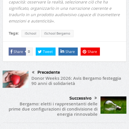
capacità: osservare la realtà, selezionare ciò che ha
significato, organizzarlo in una narrazione coerente e
tradurlo in un prodotto audiovisivo capace di trasmettere
emozioni e autenticità».
Tags:
iSchool
iSchool Bergamo
Share
Tweet
Share
Share
0
Precedente
Donor Weeks 2026: Avis Bergamo festeggia
90 anni di solidarietà
Successivo
Bergamo: eletti i rappresentanti delle
prime due configurazioni di condivisione di
energia rinnovabile