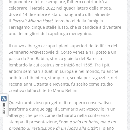
Imponente e folto esemplare, l’albero contribuirà a
celebrare il Natale 2022 nel quadrilatero della moda,
dove il 14 dicembre è stato inaugurato ufficialmente
il
Portrait Milano Hotel
, terzo hotel della famiglia
Ferragamo, cinque stelle lusso, che si candida a diventare
uno dei migliori del capoluogo meneghino.
Il nuovo albergo occupa i piani superiori dell’edificio del
Seminario Arcivescovile di Corso Venezia 11, posto a un
passo da San Babila, storico gioiello del Barocco
lombardo la cui costruzione iniziò nel 1565. Tra i più
antichi seminari situati in Europa e nel mondo, fu anche
adibito a biblioteca, stamperia, scuola per ragazzi e, nei
recenti anni Ottanta e Novanta, fu scelto come studio
creativo dall’architetto Mario Bellini.
Questo ambizioso progetto di recupero conservativo
trasforma dunque oggi il Seminario Arcivescovile in un
albergo, che però, come dichiarato nella conferenza
stampa di presentazione, “
non è solo un hotel, ma è un
progetto di restituzione di un luogo alla città
”: il piano