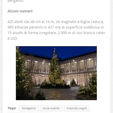
Bergamo.
Alcuni numeri:
425 abeti dai 40 cm ai 14 m, 24 magnolie a foglia caduca,
985 erbacee perenni in 427 mq di superficie suddivisa in
15 aiuole di forma irregolare, 2.000 m di luci bianco caldo
a LED.
Tags:
ferragamo
lucia nusiner
maurizio vegini