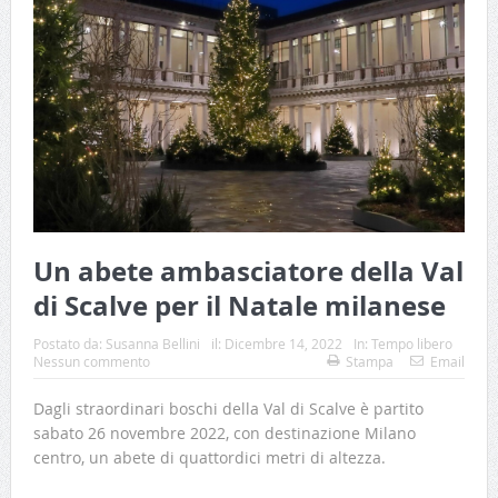
Un abete ambasciatore della Val
di Scalve per il Natale milanese
Postato da:
Susanna Bellini
il:
Dicembre 14, 2022
In:
Tempo libero
Nessun commento
Stampa
Email
Dagli straordinari boschi della Val di Scalve è partito
sabato 26 novembre 2022, con destinazione Milano
centro, un abete di quattordici metri di altezza.