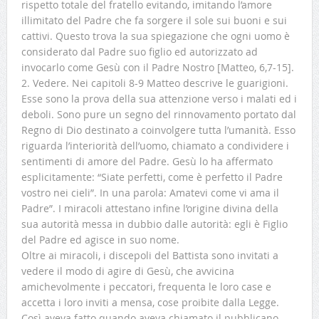
rispetto totale del fratello evitando, imitando l’amore
illimitato del Padre che fa sorgere il sole sui buoni e sui
cattivi. Questo trova la sua spiegazione che ogni uomo è
considerato dal Padre suo figlio ed autorizzato ad
invocarlo come Gesù con il Padre Nostro [Matteo, 6,7-15].
2. Vedere. Nei capitoli 8-9 Matteo descrive le guarigioni.
Esse sono la prova della sua attenzione verso i malati ed i
deboli. Sono pure un segno del rinnovamento portato dal
Regno di Dio destinato a coinvolgere tutta l’umanità. Esso
riguarda l’interiorità dell’uomo, chiamato a condividere i
sentimenti di amore del Padre. Gesù lo ha affermato
esplicitamente: “Siate perfetti, come è perfetto il Padre
vostro nei cieli”. In una parola: Amatevi come vi ama il
Padre”. I miracoli attestano infine l’origine divina della
sua autorità messa in dubbio dalle autorità: egli è Figlio
del Padre ed agisce in suo nome.
Oltre ai miracoli, i discepoli del Battista sono invitati a
vedere il modo di agire di Gesù, che avvicina
amichevolmente i peccatori, frequenta le loro case e
accetta i loro inviti a mensa, cose proibite dalla Legge.
Così aveva fatto quando aveva chiamato il pubblicano