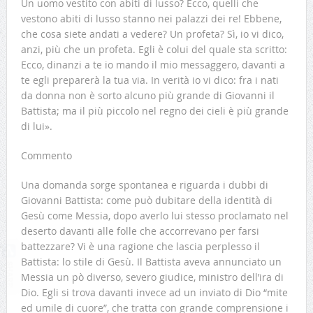
Un uomo vestito con abiti di lusso? Ecco, quelli che
vestono abiti di lusso stanno nei palazzi dei re! Ebbene,
che cosa siete andati a vedere? Un profeta? Sì, io vi dico,
anzi, più che un profeta. Egli è colui del quale sta scritto:
Ecco, dinanzi a te io mando il mio messaggero, davanti a
te egli preparerà la tua via. In verità io vi dico: fra i nati
da donna non è sorto alcuno più grande di Giovanni il
Battista; ma il più piccolo nel regno dei cieli è più grande
di lui».
Commento
Una domanda sorge spontanea e riguarda i dubbi di
Giovanni Battista: come può dubitare della identità di
Gesù come Messia, dopo averlo lui stesso proclamato nel
deserto davanti alle folle che accorrevano per farsi
battezzare? Vi è una ragione che lascia perplesso il
Battista: lo stile di Gesù. Il Battista aveva annunciato un
Messia un pò diverso, severo giudice, ministro dell’ira di
Dio. Egli si trova davanti invece ad un inviato di Dio “mite
ed umile di cuore”, che tratta con grande comprensione i