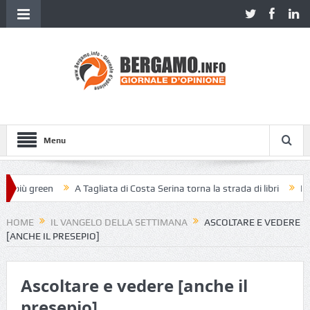
Menu
più green
A Tagliata di Costa Serina torna la strada di libri
Piazza
HOME
IL VANGELO DELLA SETTIMANA
ASCOLTARE E VEDERE
[ANCHE IL PRESEPIO]
Ascoltare e vedere [anche il
presepio]