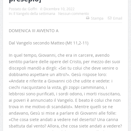
Postato da:
Goffri
il:
Dicembre 10, 2022
In:
Il Vangelo della settimana
Nessun commento
Stampa
Email
DOMENICA III AVVENTO A
Dal Vangelo secondo Matteo (Mt 11,2-11)
In quel tempo, Giovanni, che era in carcere, avendo
sentito parlare delle opere del Cristo, per mezzo dei suoi
discepoli mandò a dirgli: «Sei tu colui che deve venire o
dobbiamo aspettare un altro?». Gesù rispose loro:
«Andate e riferite a Giovanni ciò che udite e vedete: i
ciechi riacquistano la vista, gli zoppi camminano, i
lebbrosi sono purificati, i sordi odono, i morti risuscitano,
ai poveri è annunciato il Vangelo. E beato è colui che non
trova in me motivo di scandalo!». Mentre quelli se ne
andavano, Gesù si mise a parlare di Giovanni alle folle:
«Che cosa siete andati a vedere nel deserto? Una canna
sbattuta dal vento? Allora, che cosa siete andati a vedere?