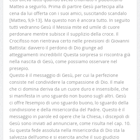
Matteo a seguirlo. Prima di partire Gesù partecipa alla
cena da lui offerta con i suoi amici, suscitando scandalo
[Matteo, 9,9-13]. Ma questo non è ancora tutto. In seguito
tutti vedranno Gesù il Messia mite ed umile di cuore
perdonare mentre subisce il supplizio della croce. Il
Crocifisso non rientrava certo nelle previsioni di Giovanni
Battista: davvero il perdono di Dio giunge ad
atteggiamenti incredibili! Questa sorpresa si riscontra già
nella nascita di Gesù, come possiamo osservare nel
presepio.
Questo è il messaggio di Gesù, per cui la perfezione
consiste nel condividere la compassione di Dio. Il male
che ci domina deriva da un cuore duro e insensibile, che
si manifesta in uno sguardo non buono sugli altri. Gesù
ci offre l’esempio di uno sguardo buono, lo sguardo della
condivisione e della misericordia del Padre. Questo è il
messaggio in parole ed opere che la Chiesa, i discepoli di
Gesù sono inviati ad annunciare, come risulta nel cap. 10.
Su questa fede assoluta nella misericordia di Dio sta la
salvezza dell’uomo e si esercita anche il suo giudizio