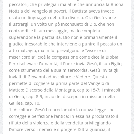
peccatori, che privilegia i malati e che annuncia la Buona
Notizia del Vangelo ai poveri. Il Battista aveva invece
usato un linguaggio del tutto diverso. Ora Gesù vuole
illustrargli un volto un pò inconsueto di Dio, che non
contraddice il suo messaggio, ma lo completa
superandone la parzialità. Dio non è primariamente il
giudice inesorabile che interviene a punire il peccato un
atto malvagio, ma in lui prevalgono le “viscere di
misericordia”, cioè la compassione come dice la Bibbia.
Per risollevare l’umanità, il Padre invia Gesù, il suo Figlio,
come strumento della sua misericordia. Gesù invita gli
inviati di Giovanni ad Ascoltare e Vedere. Questo
permette di cogliere la prima parte del Vangelo di
Matteo: Discorso della Montagna, capitoli 5-7; i miracoli
di Gesù, cap. 8-9; invio dei discepoli in missioni nella
Galilea, cap. 10.
1. Ascoltare. Gesù ha proclamato la nuova Legge che
corregge e perfezione l’antica: in essa ha proclamato il
rifiuto della violenza e della vendetta privilegiando
l’amore verso i nemici e il porgere l’altra guancia, il