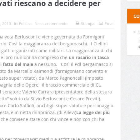
vati riescano a decidere per
CO
, 2010
In:
Politica
Nessun commento
Stampa
Email
vota Berlusconi e viene governata da Formigoni
rlo. Così la maggioranza dei bergamaschi. I Ciellini
 gatti organizzati come militari. La maggioranza di chi
le loro riunioni ha compreso che
un rosario in tasca
 fatto del male
a nessuno. Così il Pdl bergamasco si
stito da Marcello Raimondi (formigoniano convinto e
nesto super votato), da Marco Pagnoncelli (imposto
agnia delle Opere, il braccio commerciale di CL,
el senatore Valerio Carrara (presentatore della stesura
etto” voluto da Silvio Berlusconi e Cesare Previti).
ore Carlo Saffioti, anch’egli super votato e personaggio
sta, è in netta minoranza. (di Allevi)
La legge del più
ù che conviene stare con chi vince e non con chi ha
ano per “governare” meglio e azzittire le minoranze.