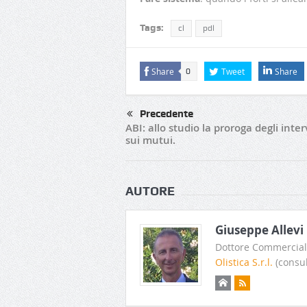
Tags:
cl
pdl
Share
Tweet
Share
0
Precedente
ABI: allo studio la proroga degli inte
sui mutui.
AUTORE
Giuseppe Allevi
Dottore Commerciali
Olistica S.r.l.
(consul