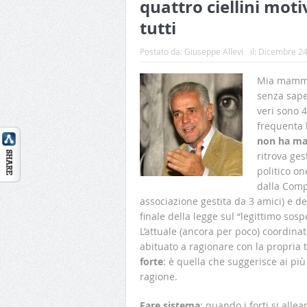
quattro ciellini moti
tutti
Postato da:
Giuseppe Allevi
il:
Dicembre 24
Mia mamma 
senza sape
veri sono 4
frequenta 
non ha mai
ritrova ge
politico o
dalla Comp
associazione gestita da 3 amici) e d
finale della legge sul “legittimo sosp
L’attuale (ancora per poco) coordinat
abituato a ragionare con la propria te
forte
: è quella che suggerisce ai pi
ragione.
Fare sistema
: quando i forti si alle