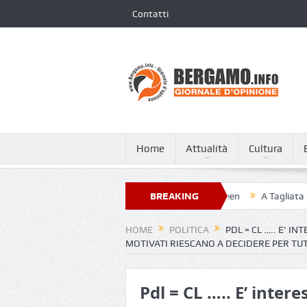
Contatti
Home
Attualità
Cultura
ni XXIII nella classifica dei 250 ospedali più green
BREAKING
A Tagliata di Costa
NEWS
HOME
POLITICA
PDL = CL ….. E’ 
MOTIVATI RIESCANO A DECIDERE PER TUT
Pdl = CL ….. E’ int