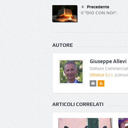
Precedente
Il “DIO CON NOI”.
AUTORE
Giuseppe Allevi
Dottore Commerciali
Olistica S.r.l.
(consul
ARTICOLI CORRELATI