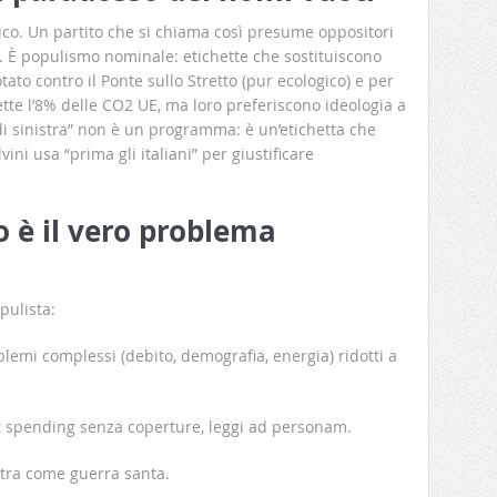
tico. Un partito che si chiama così presume oppositori
. È populismo nominale: etichette che sostituiscono
to contro il Ponte sullo Stretto (pur ecologico) e per
mette l’8% delle CO2 UE, ma loro preferiscono ideologia a
di sinistra” non è un programma: è un’etichetta che
ini usa “prima gli italiani” per giustificare
o è il vero problema
pulista:
blemi complessi (debito, demografia, energia) ridotti a
it spending senza coperture, leggi ad personam.
istra come guerra santa.