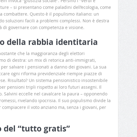
ein invoca “giustizia sociale”. Persino i “Verdi e
ture – si presentano come paladini dell’ecologia, come
a combattere. Questo è il populismo italiano: un
ndo soluzioni facili a problemi complessi. Non è destra
ità di governare con competenza e visione.
mo della rabbia identitaria
nostante che la maggioranza degli elettori
mo di destra: un mix di retorica anti-immigrati,
a per salvare i pensionati a danno dei giovani. La sua
occare ogni riforma previdenziale riempie piazze di
ese. Risultato? Un sistema pensionistico insostenibile
r pensioni tripli rispetto ai loro futuri assegni. Il
o. Salvini eccelle nel cavalcare la paura – opponendo
messi, rivelando ipocrisia. Il suo populismo divide la
r compiacere il voto anziano ma, senza i giovani, per
 del “tutto gratis”