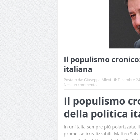
Il populismo cronico:
italiana
Postato da:
Giuseppe Allevi
il:
Dicembre 24
Nessun commento
Il populismo cr
della politica i
In un’Italia sempre più polarizzata, il
promesse irrealizzabili. Matteo Salv