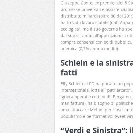
Giuseppe Conte, ex premier dei 5 Ste
promesse universali e assistenzialis
distribuito miliardi (oltre 80 dal 20
ha trovato lavoro stabile (dati Anpal
ecologica”, ma il suo governo ha spe
dal suo scranno all’opposizione, criti
compra consensi con soldi pubblici, i
anemica (0,7% annuo medio).
Schlein e la sinistr
fatti
Elly Schlein al PD ha portato un po
intersezionale, lotta al “patriarcato”.
ignora operai e ceti medi: Bergamo, 
manifattura), ha bisogno di politich
ama attaccare Meloni per “fascismo”,
populismo è performativo: tweet vira
“Verdi e Sinistra”: