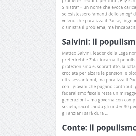
promette “reddito per tutti”, Elly Schl
Sinistra” – un nome che evoca carica
se esistessero “amanti dello smog” d
veleno che paralizza il Paese, finge
o sinistra il problema, ma l’incapac
Salvini: il populis
Matteo Salvini, leader della Lega no
preferirebbe Zaia, incarna il populis
protezionismo e, soprattutto, la lott
crociata per alzare le pensioni e bl
ultrasessantenni, ma paralizza il Pa
con i giovani che pagano contributi pe
federalismo fiscale resta un miraggi
generazioni – ma governa con compro
società, sacrificando gli under 30 pe
gli anziani sarà dura …
Conte: il populismo