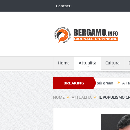
Contatti
Home
Attualità
Cultura
anni XXIII nella classifica dei 250 ospedali più green
BREAKING
A Tagliata di Cost
NEWS
HOME
ATTUALITÀ
IL POPULISMO C