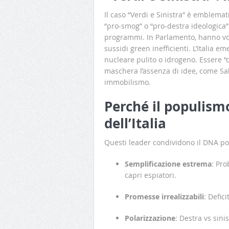
Il caso “Verdi e Sinistra” è emblema
“pro-smog” o “pro-destra ideologica”
programmi. In Parlamento, hanno vota
sussidi green inefficienti. L’Italia e
nucleare pulito o idrogeno. Essere “
maschera l’assenza di idee, come Salv
immobilismo.
Perché il populism
dell’Italia
Questi leader condividono il DNA po
Semplificazione estrema
: Pro
capri espiatori.
Promesse irrealizzabili
: Defic
Polarizzazione
: Destra vs sin