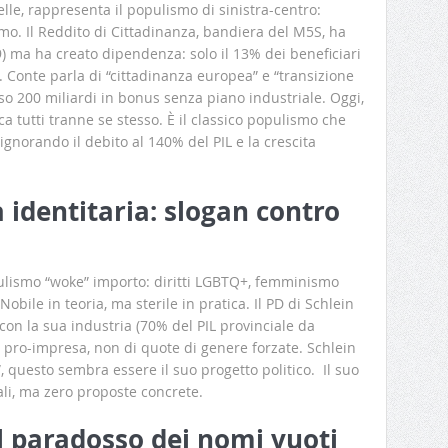
lle, rappresenta il populismo di sinistra-centro:
mo. Il Reddito di Cittadinanza, bandiera del M5S, ha
19) ma ha creato dipendenza: solo il 13% dei beneficiari
). Conte parla di “cittadinanza europea” e “transizione
so 200 miliardi in bonus senza piano industriale. Oggi,
ca tutti tranne se stesso. È il classico populismo che
gnorando il debito al 140% del PIL e la crescita
a identitaria: slogan contro
pulismo “woke” importo: diritti LGBTQ+, femminismo
 Nobile in teoria, ma sterile in pratica. Il PD di Schlein
con la sua industria (70% del PIL provinciale da
e pro-impresa, non di quote di genere forzate. Schlein
 questo sembra essere il suo progetto politico. Il suo
li, ma zero proposte concrete.
 il paradosso dei nomi vuoti