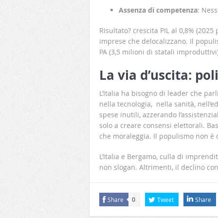
Assenza di competenza
: Ness
Risultato? crescita PIL al 0,8% (2025
imprese che delocalizzano. Il populi
PA (3,5 milioni di statali improduttivi
La via d’uscita: po
L’Italia ha bisogno di leader che pa
nella tecnologia, nella sanità, nell’
spese inutili, azzerando l’assistenzia
solo a creare consensi elettorali. Ba
che moraleggia. Il populismo non è d
L’Italia e Bergamo, culla di imprend
non slogan. Altrimenti, il declino co
Share
Tweet
Share
0