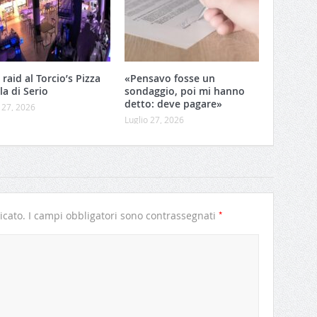
 raid al Torcio’s Pizza
«Pensavo fosse un
lla di Serio
sondaggio, poi mi hanno
detto: deve pagare»
 27, 2026
Luglio 27, 2026
*
icato.
I campi obbligatori sono contrassegnati