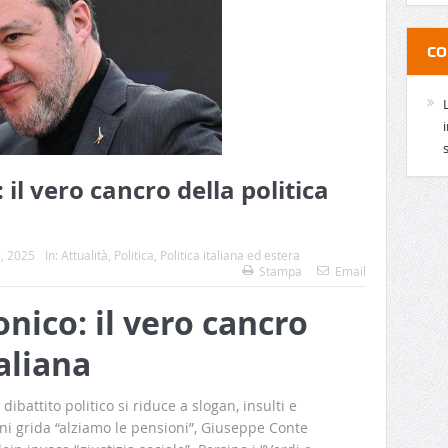
CO
 il vero cancro della politica
, 2025
In:
Attualità
,
Politica
,
Politica italiana ed estera
Stampa
Email
onico: il vero cancro
taliana
 dibattito politico si riduce a slogan, insulti e
ini grida “alziamo le pensioni”, Giuseppe Conte