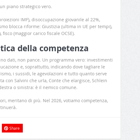
un piano strategico vero.
 proiezioni IMF), disoccupazione giovanile al 22%,
smo blocca riforme: Giustizia (ultima in UE per tempi),
), fisco (maggior carico fiscale OCSE).
litica della competenza
rlino dati, non pance. Un programma vero: investimenti
educazione e, soprattutto, indicando dove tagliare le
lismo, i sussidi, le agevolazioni e tutto quanto serve
sta con Salvini che urla, Conte che elargisce, Schlein
estra o sinistra: è il nemico comune.
itori, meritano di più. Nel 2026, votiamo competenza,
ntinuerà.
Share