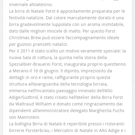
invernale altoatesino.
La birra di Natale Forst è appositamente preparata per le
festività natalizie. Dal colore marcatamente dorato è una
birra gradevolmente luppolata con un aroma inimitabile,
dato dalle migliori miscele di malto. Per questo Forst
Christmas Brew può essere l’accompagnamento ideale
per gustosi pranzetti natalizi.
Per il 2011 è stato scelto un motivo veramente speciale: la
nuova Sala di cottura, la quinta nella storia della
Spezialbier-Brauerei Forst, inaugurata proprio quest’anno
a Merano il 16 di giugno. Il dipinto, impreziosito da
dettagli in oro e rame, raffigurante proprio questa
struttura all’avanguardia della tecnologia birraia,
immersa nell’incantato paesaggio innevato dell’Alto
Adige/Südtirol, è stato creato nell’atelier della Birra Forst
da Waltraud Wilhalm e donato come ringraziamento dai
dipendenti all’amministratore delegato Margherita Fuchs
von Mannstein.
La bottiglia Birra di Natale è reperibile presso i ristoranti-
birrerie Forsterbräu, i Mercatini di Natale in Alto Adige e i