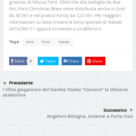
grossisti di fiducia Forst. Oltre che alla bottiglia da due
litri, Forst Christmas Brew viene distribuita anche in fusti
da 30 litri e nel pratico Forsty da 12,5 litri. Per maggiori
informazioni su dove trovare la birra speciale di Natale:
0473/260111 oppure scrivendo a ucs@forst.it.
Tags:
birra
Forst
Natale
Share
Tweet
Share
Share
0
Precedente
I tifosi giapponesi del Gamba Osaka ”clonano” la tifoseria
atalantina
Successivo
Angeloni-Bologna, insieme a Porta Osio