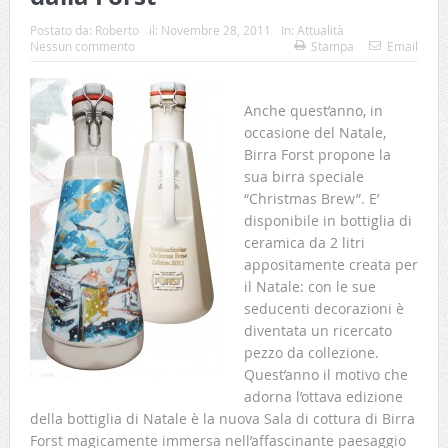
Postato da:
Roberto
il:
Novembre 28, 2011
In:
Attualità
Nessun commento
Stampa
Email
Anche quest’anno, in
occasione del Natale,
Birra Forst propone la
sua birra speciale
“Christmas Brew”. E’
disponibile in bottiglia di
ceramica da 2 litri
appositamente creata per
il Natale: con le sue
seducenti decorazioni è
diventata un ricercato
pezzo da collezione.
Quest’anno il motivo che
adorna l’ottava edizione
della bottiglia di Natale è la nuova Sala di cottura di Birra
Forst magicamente immersa nell’affascinante paesaggio