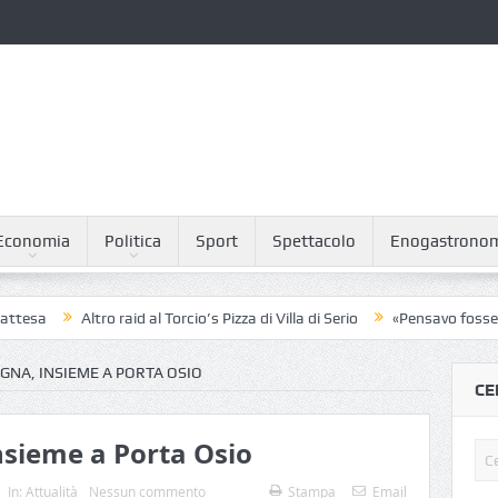
Economia
Politica
Sport
Spettacolo
Enogastrono
Altro raid al Torcio’s Pizza di Villa di Serio
«Pensavo fosse un sondag
NA, INSIEME A PORTA OSIO
CE
nsieme a Porta Osio
In:
Attualità
Nessun commento
Stampa
Email