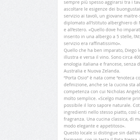
sempre più spesso aggirarsi tra i tavo
ascoltare le esigenze dei buongustai.
servizio ai tavoli, un giovane maitre
diplomato all’Istituto alberghiero di
e all’estero. «Quello dove ho imparat
inserito in una albergo a 5 stelle, l’Atl
servizio era raffinatissimo».
Quello che ha ben imparato, Diego l
illustra e versa il vino. Sono circa 4
enologia italiana e francese, senza
Australia e Nuova Zelanda.
“Porta Osio” è nata come “enoteca c
definizione, anche se la cucina sta al
competenza con cui Nicholas Angeloni 
molto semplice. «Scelgo materie prime
possibile il loro sapore naturale. C
ingredienti nello stesso piatto, così 
fragranza. Una cucina classica, di ma
modo elegante e appetitoso».
Questo locale si distingue sin dall’in
formaggi, con in testa il Pata Negra, 