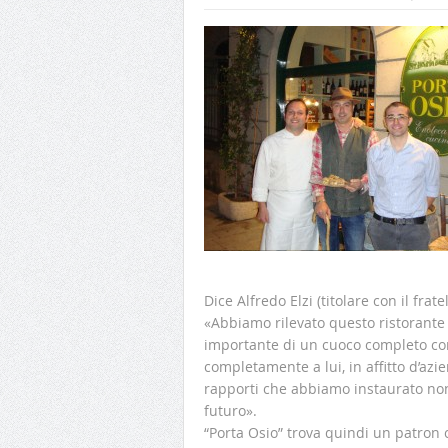
Dice Alfredo Elzi (titolare con il fra
«Abbiamo rilevato questo ristorante
importante di un cuoco completo com
completamente a lui, in affitto d’azie
rapporti che abbiamo instaurato non
futuro».
“Porta Osio” trova quindi un patron