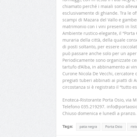
chiamato perché i maiali sono allevat
esclusivamente di ghiande. Tra le of
scampi di Mazara del Vallo e gamberi
matrimonio con i vini presenti in list
Ambiente rustico-elegante, il “Porta
muraria della città, della quale cons
di posti soltanto, per essere coccolat
può passare anche solo per un aper
Periodicamente sono organizzate cen
tartufo d’Alba, in abbinamento ai vin
Curone Nicola De Vecchi, cercatore di
pregiati tuberi abbinati ai piatti di
circostanza si è registrato il “tutto e
Enoteca-Ristorante Porta Osio, via 
Telefono 035.219297. info@portaosi
Chiuso domenica e lunedì a pranzo. 
Tags:
pata negra
Porta Osio
rist