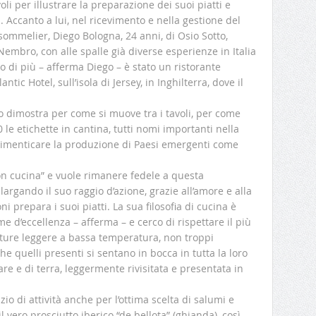
li per illustrare la preparazione dei suoi piatti e
 Accanto a lui, nel ricevimento e nella gestione del
-sommelier, Diego Bologna, 24 anni, di Osio Sotto,
 Nembro, con alle spalle già diverse esperienze in Italia
o di più – afferma Diego – è stato un ristorante
antic Hotel, sull’isola di Jersey, in Inghilterra, dove il
o dimostra per come si muove tra i tavoli, per come
00 le etichette in cantina, tutti nomi importanti nella
 dimenticare la produzione di Paesi emergenti come
on cucina” e vuole rimanere fedele a questa
largando il suo raggio d’azione, grazie all’amore e alla
prepara i suoi piatti. La sua filosofia di cucina è
 d’eccellenza – afferma – e cerco di rispettare il più
otture leggere a bassa temperatura, non troppi
che quelli presenti si sentano in bocca in tutta la loro
re e di terra, leggermente rivisitata e presentata in
izio di attività anche per l’ottima scelta di salumi e
il vero prosciutto iberico “de bellota” (ghianda), così