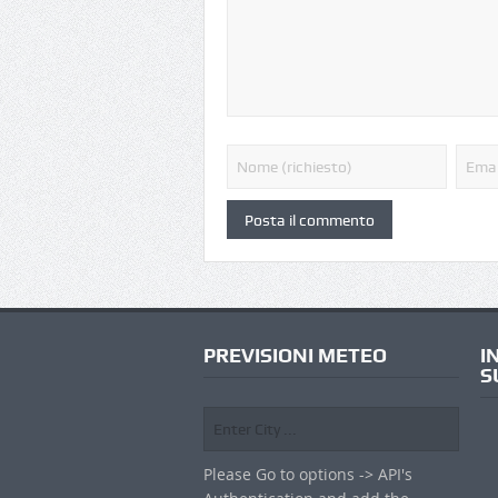
PREVISIONI METEO
I
S
Please Go to options -> API's