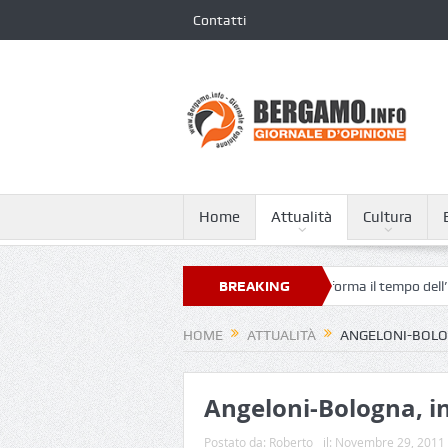
Contatti
Home
Attualità
Cultura
ergamo Airport, l’arte contemporanea trasforma il tempo dell’attesa
BREAKING
NEWS
HOME
ATTUALITÀ
ANGELONI-BOLOG
Angeloni-Bologna, i
Postato da:
Roberto
il:
Novembre 29, 2011