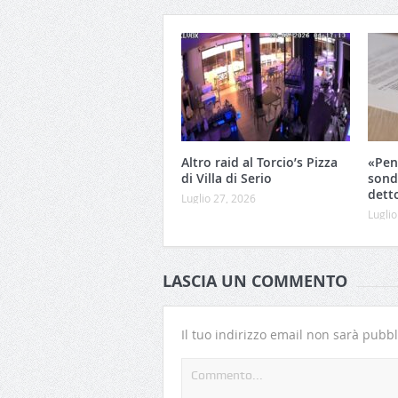
Altro raid al Torcio’s Pizza
«Pen
di Villa di Serio
sond
dett
Luglio 27, 2026
Luglio
LASCIA UN COMMENTO
Il tuo indirizzo email non sarà pubbl