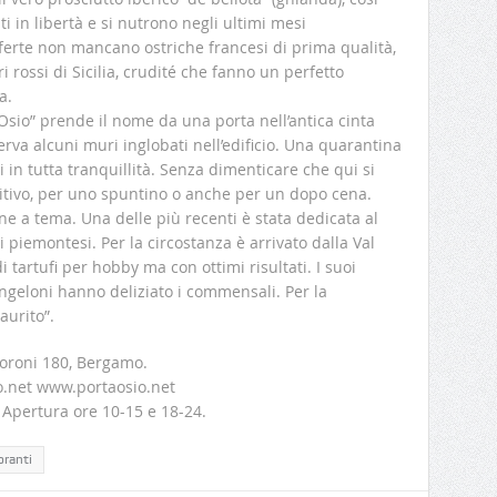
i in libertà e si nutrono negli ultimi mesi
ferte non mancano ostriche francesi di prima qualità,
 rossi di Sicilia, crudité che fanno un perfetto
a.
 Osio” prende il nome da una porta nell’antica cinta
erva alcuni muri inglobati nell’edificio. Una quarantina
i in tutta tranquillità. Senza dimenticare che qui si
itivo, per uno spuntino o anche per un dopo cena.
e a tema. Una delle più recenti è stata dedicata al
i piemontesi. Per la circostanza è arrivato dalla Val
 tartufi per hobby ma con ottimi risultati. I suoi
 Angeloni hanno deliziato i commensali. Per la
saurito”.
Moroni 180, Bergamo.
o.net www.portaosio.net
Apertura ore 10-15 e 18-24.
oranti