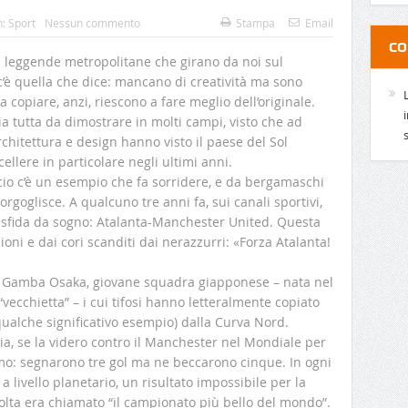
n:
Sport
Nessun commento
Stampa
Email
CO
ie leggende metropolitane che girano da noi sul
’è quella che dice: mancano di creatività ma sono
a copiare, anzi, riescono a fare meglio dell’originale.
ia tutta da dimostrare in molti campi, visto che ad
chitettura e design hanno visto il paese del Sol
ellere in particolare negli ultimi anni.
cio c’è un esempio che fa sorridere, e da bergamaschi
norgoglisce. A qualcuno tre anni fa, sui canali sportivi,
a sfida da sogno: Atalanta-Manchester United. Questa
ioni e dai cori scanditi dai nerazzurri: «Forza Atalanta!
el Gamba Osaka, giovane squadra giapponese – nata nel
vecchietta” – i cui tifosi hanno letteralmente copiato
 qualche significativo esempio) dalla Curva Nord.
Asia, se la videro contro il Manchester nel Mondiale per
o: segnarono tre gol ma ne beccarono cinque. In ogni
a livello planetario, un risultato impossibile per la
olta era chiamato “il campionato più bello del mondo”.