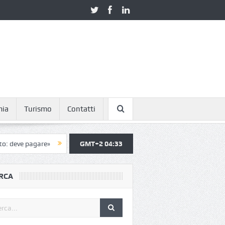
mia
Turismo
Contatti
e pagare»
A ChorusLife il congresso annuale dei Testimoni di Geova
GMT+2 04:33
RCA