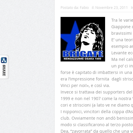
Postato da:
Fabio
il:
Novembre 23, 2011
I
Tra le var
Giappone c
bravissimi 
E’ una teor
esempio ar
Levante ecc
Ma nel cal
un po’ ci i
forse è capitato di imbattersi in un
era l’impressione fornita dagli strisc
Vinci per noi!», e così via.
Invece si trattava dei supporters d
1999 e non nel 1907 come la nostra “
cori e striscioni (a lato ve ne diamo
I nipponici, vincitori della coppa d’
club. Ovviamente non andò benissim
modo si classificarono al terzo posto 
Dea, “zavorrata” da quello che una v