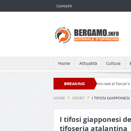
Contatti
Home
Attualità
Cultura
mporanea trasforma il tempo dell’attesa
BREAKING
Altro raid al Torcio’s Pizza di 
NEWS
HOME
SPORT
I TIFOSI GIAPPONES
I tifosi giapponesi 
tifoseria atalantina