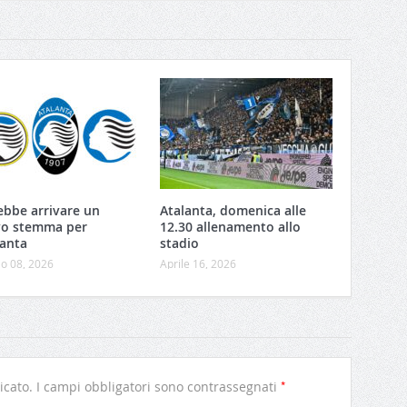
ebbe arrivare un
Atalanta, domenica alle
o stemma per
12.30 allenamento allo
lanta
stadio
o 08, 2026
Aprile 16, 2026
*
icato.
I campi obbligatori sono contrassegnati