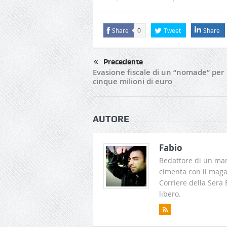
Share
Tweet
Share
0
Precedente
Evasione fiscale di un “nomade” per
cinque milioni di euro
AUTORE
Fabio
Redattore di un man
cimenta con il magaz
Corriere della Sera
libero.