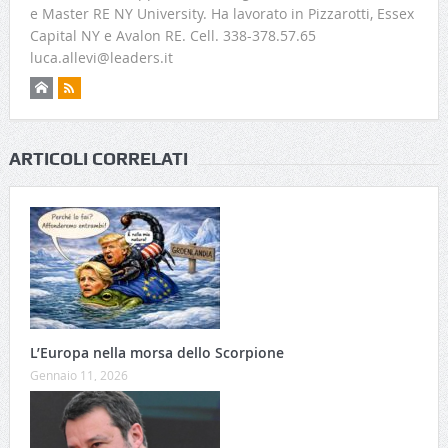
e Master RE NY University. Ha lavorato in Pizzarotti, Essex
Capital NY e Avalon RE. Cell. 338-378.57.65
luca.allevi@leaders.it
ARTICOLI CORRELATI
L’Europa nella morsa dello Scorpione
Gennaio 11, 2026