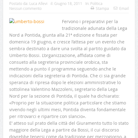
Postato da:
Luca Allevi
il:
Giugno 18, 2011
In:
Politica
Nessun commento
Stampa
Email
Fervono i preparativi per la
tradizionale adunata della Lega
Nord a Pontida, giunta alla 21ª edizione e fissata per
domenica 19 giugno, e cresce l’attesa per un evento che
sembra destinato a dare una svolta al partito guidato da
Umberto Bossi. L’organizzazione, affidata come di
consueto alla segreteria provinciale orobica, sta
mettendo a punto il programma seguendo anche le
indicazioni della segreteria di Pontida.
Che ci sia grande
speranza di ripresa dopo le elezioni amministrative lo
sottolinea Valentino Mazzoleni, segretario della Lega
Nord per la sezione di Pontida, il quale ha dichiarato:
«Proprio per la situazione politica particolare che stiamo
vivendo negli ultimi mesi, Pontida diventa fondamentale
per ritrovarci e ripartire con slancio».
E’ atteso sul prato della città del Giuramento tutto lo stato
maggiore della Lega a partire da Bossi, il cui discorso
dovrebbe tenersi come da tradizione per mezzogiorno, a