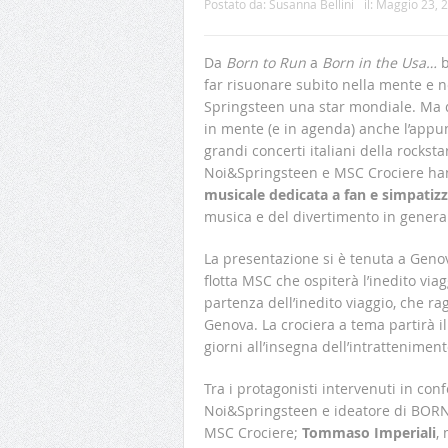
Postato da:
Susanna Bellini
il:
Maggio 23, 
Da
Born to Run
a
Born in the Usa…
b
far risuonare subito nella mente e n
Springsteen una star mondiale. Ma da
in mente (e in agenda) anche l’appu
grandi concerti italiani della rocksta
Noi&Springsteen e MSC Crociere h
musicale dedicata a fan e simpatizz
musica e del divertimento in genera
La presentazione si è tenuta a Geno
flotta MSC che ospiterà l’inedito viag
partenza dell’inedito viaggio, che ra
Genova. La crociera a tema partirà i
giorni all’insegna dell’intrattenimen
Tra i protagonisti intervenuti in co
Noi&Springsteen e ideatore di BOR
MSC Crociere;
Tommaso Imperiali
,