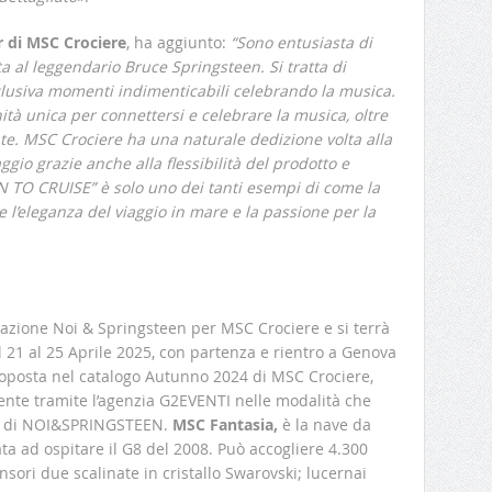
 di MSC Crociere
, ha aggiunto:
“Sono entusiasta di
a al leggendario Bruce Springsteen. Si tratta di
sclusiva momenti indimenticabili celebrando la musica.
tà unica per connettersi e celebrare la musica, oltre
te. MSC Crociere ha una naturale dedizione volta alla
gio grazie anche alla flessibilità del prodotto e
RN TO CRUISE” è solo uno dei tanti esempi di come la
l’eleganza del viaggio in mare e la passione per la
azione Noi & Springsteen per MSC Crociere e si terrà
 21 al 25 Aprile 2025, con partenza e rientro a Genova
roposta nel catalogo Autunno 2024 di MSC Crociere,
ente tramite l’agenzia G2EVENTI nelle modalità che
ne di NOI&SPRINGSTEEN.
MSC Fantasia,
è la nave da
ta ad ospitare il G8 del 2008. Può accogliere 4.300
sori due scalinate in cristallo Swarovski; lucernai