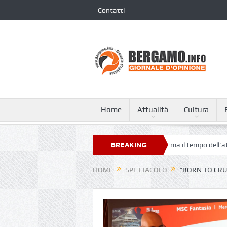
Contatti
Home
Attualità
Cultura
 Airport, l’arte contemporanea trasforma il tempo dell’attesa
BREAKING
Altro
NEWS
HOME
SPETTACOLO
“BORN TO CRU