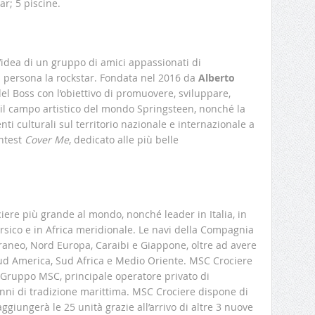
ar; 5 piscine.
l’idea di un gruppo di amici appassionati di
 persona la rockstar. Fondata nel 2016 da
Alberto
el Boss con l’obiettivo di promuovere, sviluppare,
i il campo artistico del mondo Springsteen, nonché la
ti culturali sul territorio nazionale e internazionale a
ontest
Cover Me
, dedicato alle più belle
ciere più grande al mondo, nonché leader in Italia, in
rsico e in Africa meridionale. Le navi della Compagnia
raneo, Nord Europa, Caraibi e Giappone, oltre ad avere
ud America, Sud Africa e Medio Oriente. MSC Crociere
l Gruppo MSC, principale operatore privato di
 anni di tradizione marittima. MSC Crociere dispone di
ggiungerà le 25 unità grazie all’arrivo di altre 3 nuove