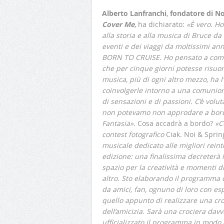
Alberto Lanfranchi
,
fondatore di No
Cover Me
, ha dichiarato:
«È vero. H
alla storia e alla musica di Bruce 
eventi e dei viaggi da moltissimi an
BORN TO CRUISE. Ho pensato a come s
che per cinque giorni potesse risuo
musica, più di ogni altro mezzo, ha l’
coinvolgerle intorno a una comunion
di sensazioni e di passioni. C’è vol
non potevamo non approdare a bord
Fantasia».
Cosa accadrà a bordo?
«C
contest fotografico
Ciak. Noi & Spri
musicale dedicato alle migliori reint
edizione: una finalissima decreterà i
spazio per la creatività e momenti di
altro. Sto elaborando il programma 
da amici, fan, ognuno di loro con esp
quello appunto di realizzare una croc
dell’amicizia. Sarà una crociera dav
ufficializzato il programma in modo 