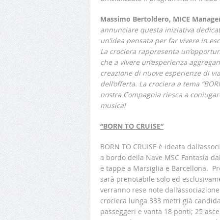
Massimo Bertoldero, MICE Manager
annunciare questa iniziativa dedicat
un’idea pensata per far vivere in e
La crociera rappresenta un’opportuni
che a vivere un’esperienza aggregan
creazione di nuove esperienze di viag
dell’offerta. La crociera a tema “BO
nostra Compagnia riesca a coniugare 
musica!
“BORN TO CRUISE”
BORN TO CRUISE è ideata dall’associ
a bordo della Nave MSC Fantasia dal
e tappe a Marsiglia e Barcellona. P
sarà prenotabile solo ed esclusivam
verranno rese note dall’associazio
crociera lunga 333 metri già candida
passeggeri e vanta 18 ponti; 25 ascen