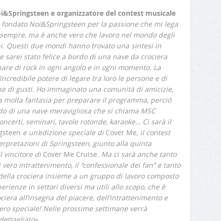
i&Springsteen e organizzatore del contest musicale
o fondato Noi&Springsteen per la passione che mi lega
da sempre, ma è anche vero che lavoro nel mondo degli
ni. Questi due mondi hanno trovato una sintesi in
arei stato felice a bordo di una nave da crociera
nare di rock in ogni angolo e in ogni momento. La
incredibile potere di legare tra loro le persone e di
e di gusti. Ho immaginato una comunità di amicizie,
uta molta fantasia per preparare il programma, perciò
o di una nave meravigliosa che si chiama MSC
oncerti, seminari, tavole rotonde, karaoke… Ci sarà il
ngsteen
e un’edizione speciale di
Cover Me
, il contest
erpretazioni di Springsteen, giunto alla quinta
l vincitore di
Cover Me Cruise
. Ma ci sarà anche tanto
 vero intrattenimento, il “confessionale dei fan” e tanto
della crociera insieme a un gruppo di lavoro composto
erienze in settori diversi ma utili allo scopo, che è
iera all’insegna del piacere, dell’intrattenimento e
vero speciale! Nelle prossime settimane verrà
dettagliato»
.