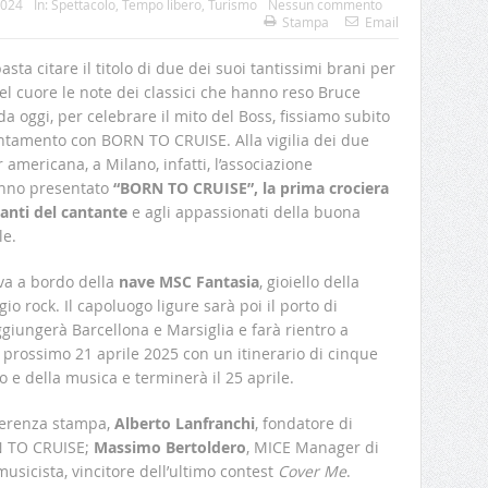
2024
In:
Spettacolo
,
Tempo libero
,
Turismo
Nessun commento
Stampa
Email
asta citare il titolo di due dei suoi tantissimi brani per
el cuore le note dei classici che hanno reso Bruce
 oggi, per celebrare il mito del Boss, fissiamo subito
ntamento con BORN TO CRUISE. Alla vigilia dei due
r americana, a Milano, infatti, l’associazione
anno presentato
“BORN TO CRUISE”, la prima crociera
anti del cantante
e agli appassionati della buona
le.
va a bordo della
nave MSC Fantasia
, gioiello della
gio rock. Il capoluogo ligure sarà poi il porto di
ggiungerà Barcellona e Marsiglia e farà rientro a
l prossimo 21 aprile 2025 con un itinerario di cinque
to e della musica e terminerà il 25 aprile.
nferenza stampa,
Alberto Lanfranchi
, fondatore di
N TO CRUISE;
Massimo Bertoldero
, MICE Manager di
 musicista, vincitore dell’ultimo contest
Cover Me
.