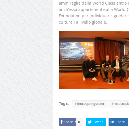
ammiraglie della World Class entro i
anch’essa appartenente alla World C
Foundation per individuare, guidare
culturali a livello globale.
Tags:
#brucespringsteen
#msccrocie
Share
Tweet
Share
0