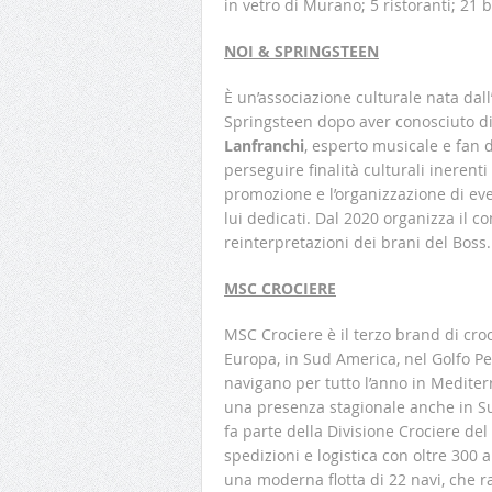
in vetro di Murano; 5 ristoranti; 21 b
NOI & SPRINGSTEEN
È un’associazione culturale nata dal
Springsteen dopo aver conosciuto di
Lanfranchi
, esperto musicale e fan d
perseguire finalità culturali inerent
promozione e l’organizzazione di even
lui dedicati. Dal 2020 organizza il c
reinterpretazioni dei brani del Boss.
MSC CROCIERE
MSC Crociere è il terzo brand di cro
Europa, in Sud America, nel Golfo Pe
navigano per tutto l’anno in Mediter
una presenza stagionale anche in S
fa parte della Divisione Crociere de
spedizioni e logistica con oltre 300
una moderna flotta di 22 navi, che ra