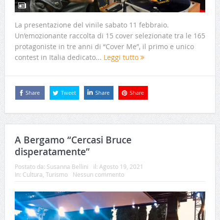
La presentazione del vinile sabato 11 febbraio.
Un’emozionante raccolta di 15 cover selezionate tra le 165
protagoniste in tre anni di “Cover Me”, il primo e unico
contest in Italia dedicato...
Leggi tutto
Share
Tweet
Share
Share
A Bergamo “Cercasi Bruce
disperatamente”
Postato da:
Susanna Bellini
il:
Agosto 19, 2021
In:
Cultura
,
Turismo
Nessun commento