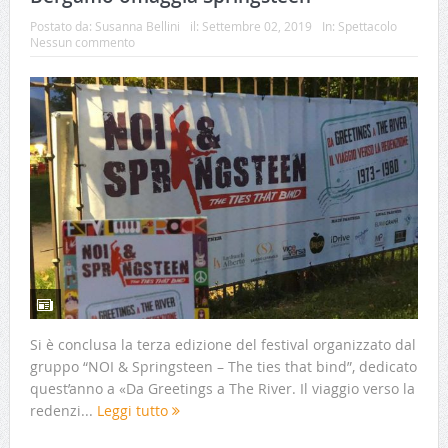
Postato da:
Susanna Bellini
il:
Settembre 02, 2019
In:
Spettacolo
Nessun commento
Si è conclusa la terza edizione del festival organizzato dal
gruppo “NOI & Springsteen – The ties that bind”, dedicato
quest’anno a «Da Greetings a The River. Il viaggio verso la
redenzi...
Leggi tutto