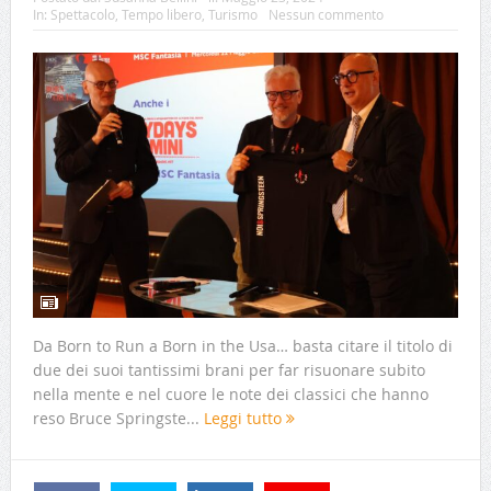
In:
Spettacolo
,
Tempo libero
,
Turismo
Nessun commento
Da Born to Run a Born in the Usa… basta citare il titolo di
due dei suoi tantissimi brani per far risuonare subito
nella mente e nel cuore le note dei classici che hanno
reso Bruce Springste...
Leggi tutto