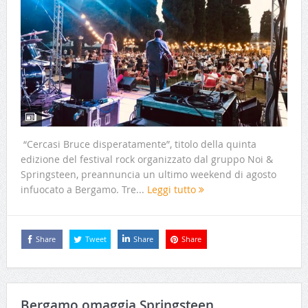
“Cercasi Bruce disperatamente”, titolo della quinta
edizione del festival rock organizzato dal gruppo Noi &
Springsteen, preannuncia un ultimo weekend di agosto
infuocato a Bergamo. Tre...
Leggi tutto
Share
Tweet
Share
Share
Bergamo omaggia Springsteen