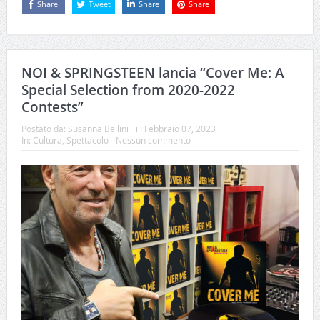
Share
Tweet
Share
Share
NOI & SPRINGSTEEN lancia “Cover Me: A
Special Selection from 2020-2022
Contests”
Postato da:
Susanna Bellini
il:
Febbraio 07, 2023
In:
Cultura
,
Spettacolo
Nessun commento