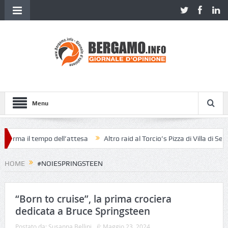
Menu
ma il tempo dell’attesa
Altro raid al Torcio’s Pizza di Villa di Serio
HOME
#NOIESPRINGSTEEN
“Born to cruise”, la prima crociera
dedicata a Bruce Springsteen
Postato da:
Susanna Bellini
il:
Maggio 23, 2024