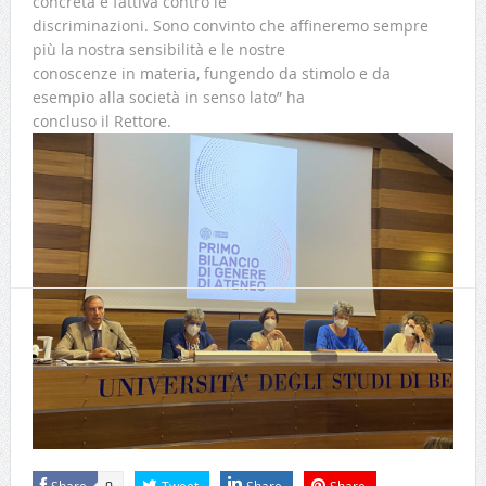
concreta e fattiva contro le
discriminazioni. Sono convinto che affineremo sempre
più la nostra sensibilità e le nostre
conoscenze in materia, fungendo da stimolo e da
esempio alla società in senso lato” ha
concluso il Rettore.
Tags:
#genere
convegno
unibg
Share
Tweet
Share
Share
0