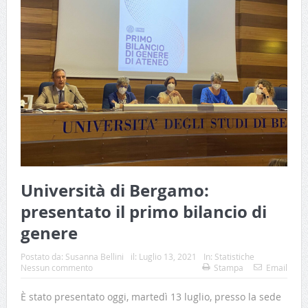
Università di Bergamo:
presentato il primo bilancio di
genere
Postato da:
Susanna Bellini
il:
Luglio 13, 2021
In:
Statistiche
Nessun commento
Stampa
Email
È stato presentato oggi, martedì 13 luglio, presso la sede