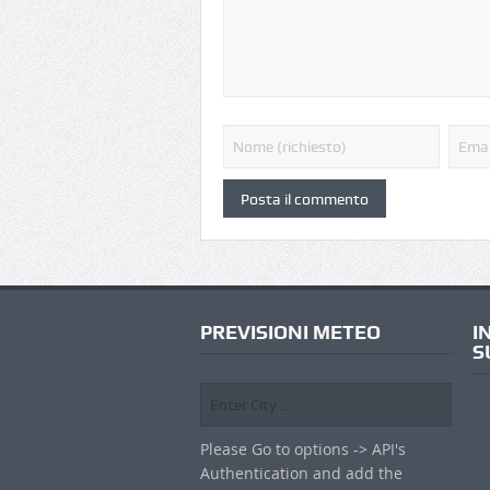
PREVISIONI METEO
I
S
Please Go to options -> API's
Authentication and add the