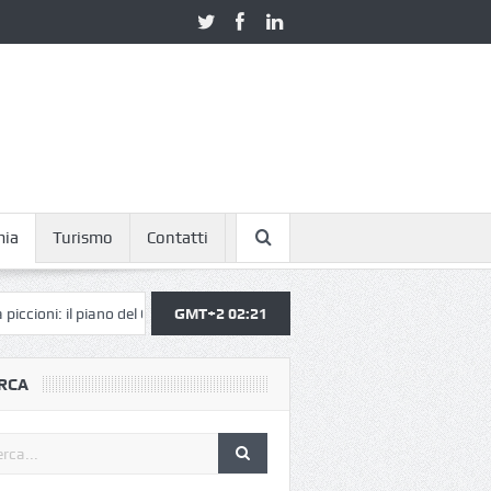
mia
Turismo
Contatti
: il piano del Comune funziona
GMT+2 02:21
Non solo caro carburante, ma anche r
RCA