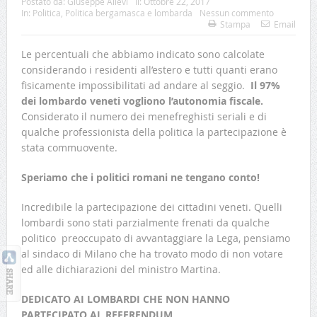
Postato da:
Giuseppe Allevi
il:
Ottobre 22, 2017
In:
Politica
,
Politica bergamasca e lombarda
Nessun commento
Stampa
Email
Le percentuali che abbiamo indicato sono calcolate
considerando i residenti all’estero e tutti quanti erano
fisicamente impossibilitati ad andare al seggio.
Il 97%
dei lombardo veneti vogliono l’autonomia fiscale.
Considerato il numero dei menefreghisti seriali e di
qualche professionista della politica la partecipazione è
stata commuovente.
Speriamo che i politici romani ne tengano conto!
Incredibile la partecipazione dei cittadini veneti. Quelli
lombardi sono stati parzialmente frenati da qualche
politico preoccupato di avvantaggiare la Lega, pensiamo
al sindaco di Milano che ha trovato modo di non votare
ed alle dichiarazioni del ministro Martina.
DEDICATO AI LOMBARDI CHE NON HANNO
PARTECIPATO AL REFERENDUM