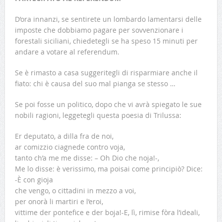
D’ora innanzi, se sentirete un lombardo lamentarsi delle
imposte che dobbiamo pagare per sovvenzionare i
forestali siciliani, chiedetegli se ha speso 15 minuti per
andare a votare al referendum.
Se è rimasto a casa suggeritegli di risparmiare anche il
fiato: chi è causa del suo mal pianga se stesso …
Se poi fosse un politico, dopo che vi avrà spiegato le sue
nobili ragioni, leggetegli questa poesia di Trilussa:
Er deputato, a dilla fra de noi,
ar comizzio ciagnede contro voja,
tanto ch’a me me disse: – Oh Dio che noja!-,
Me lo disse: è verissimo, ma poisai come principiò? Dice:
-È con gioja
che vengo, o cittadini in mezzo a voi,
per onorà li martiri e l’eroi,
vittime der pontefice e der boja!-E, lì, rimise fòra l’ideali,