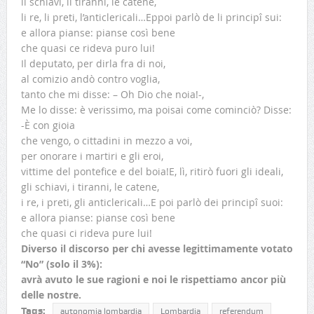
li schiavi, li tiranni, le catene,
li re, li preti, l’anticlericali…Eppoi parlò de li principî sui:
e allora pianse: pianse così bene
che quasi ce rideva puro lui!
Il deputato, per dirla fra di noi,
al comizio andò contro voglia,
tanto che mi disse: – Oh Dio che noia!-,
Me lo disse: è verissimo, ma poisai come cominciò? Disse:
-È con gioia
che vengo, o cittadini in mezzo a voi,
per onorare i martiri e gli eroi,
vittime del pontefice e del boia!E, lì, ritirò fuori gli ideali,
gli schiavi, i tiranni, le catene,
i re, i preti, gli anticlericali…E poi parlò dei principî suoi:
e allora pianse: pianse così bene
che quasi ci rideva pure lui!
Diverso il discorso per chi avesse legittimamente votato
“No” (solo il 3%):
avrà avuto le sue ragioni e noi le rispettiamo ancor più
delle nostre.
Tags:
autonomia lombardia
Lombardia
referendum