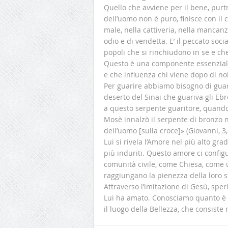
Quello che avviene per il bene, purt
dell’uomo non è puro, finisce con il 
male, nella cattiveria, nella mancanz
odio e di vendetta. E’ il peccato soc
popoli che si rinchiudono in se e che
Questo è una componente essenziale 
e che influenza chi viene dopo di noi
Per guarire abbiamo bisogno di guar
deserto del Sinai che guariva gli Ebr
a questo serpente guaritore, quando 
Mosè innalzò il serpente di bronzo ne
dell’uomo [sulla croce]» (Giovanni, 3,1
Lui si rivela l’Amore nel più alto gra
più induriti. Questo amore ci conf
comunità civile, come Chiesa, come u
raggiungano la pienezza della loro s
Attraverso l’imitazione di Gesù, s
Lui ha amato. Conosciamo quanto è be
il luogo della Bellezza, che consiste n