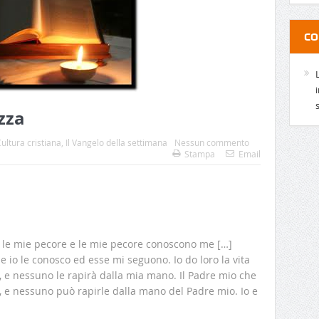
CO
ezza
ultura cristiana
,
Il Vangelo della settimana
Nessun commento
Stampa
Email
co le mie pecore e le mie pecore conoscono me […]
e io le conosco ed esse mi seguono. Io do loro la vita
e nessuno le rapirà dalla mia mano. Il Padre mio che
i, e nessuno può rapirle dalla mano del Padre mio. Io e