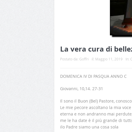
La vera cura di bell
Postato da:
Goffri
il:
Maggio 11, 2019
In:
C
DOMENICA IV DI PASQUA ANNO C
Giovanni, 10,14. 27-31
Il sono il Buon (Bel) Pastore, conos
Le mie pecore ascoltano la mia voce 
eterna e non andranno mai perdute, 
me le ha date è il più grande di tutt
ilo Padre siamo una cosa sola