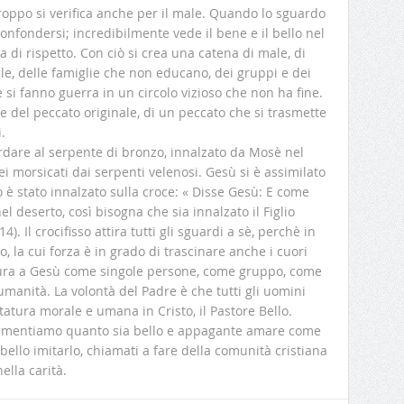
roppo si verifica anche per il male. Quando lo sguardo
confondersi; incredibilmente vede il bene e il bello nel
a di rispetto. Con ciò si crea una catena di male, di
iale, delle famiglie che non educano, dei gruppi e dei
 si fanno guerra in un circolo vizioso che non ha fine.
del peccato originale, di un peccato che si trasmette
.
dare al serpente di bronzo, innalzato da Mosè nel
ei morsicati dai serpenti velenosi. Gesù si è assimilato
è stato innalzato sulla croce: « Disse Gesù: E come
l deserto, così bisogna che sia innalzato il Figlio
4). Il crocifisso attira tutti gli sguardi a sè, perchè in
do, la cui forza è in grado di trascinare anche i cuori
igura a Gesù come singole persone, come gruppo, come
manità. La volontà del Padre è che tutti gli uomini
tatura morale e umana in Cristo, il Pastore Bello.
perimentiamo quanto sia bello e appagante amare come
llo imitarlo, chiamati a fare della comunità cristiana
ella carità.