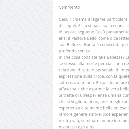
Commento
Gesù richiama il legame particolare 
discepoli. Esso si basa sulla conos
le pecore seguono Gesù pienamente 
anzi il Pastore Bello, come dice lett
sua Bellezza-Bontà è conosciuta perf
profondo con Lui.
In che cosa consiste tale Bellezza? 
se stesso alla morte per ciascuna de
relazione diretta e personale di in
espressione sulla croce, con la quale
sofferenza umana. E’ questo amore in
affascina e che esprime la vera bell
Si tratta di un’esperienza umana co
che si vogliono bene; anzi meglio an
esperienza è talmente bella ed esalt
l’amore genera amore, cioè esperienz
nostra vita, seminare amore in modo 
noi stessi egli altri.