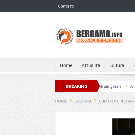
Contatti
Home
Attualità
Cultura
 Giovanni XXIII nella classifica dei 250 ospedali più green
BREAKING
A Tagliata di
NEWS
HOME
CULTURA
CULTURA CRISTIA