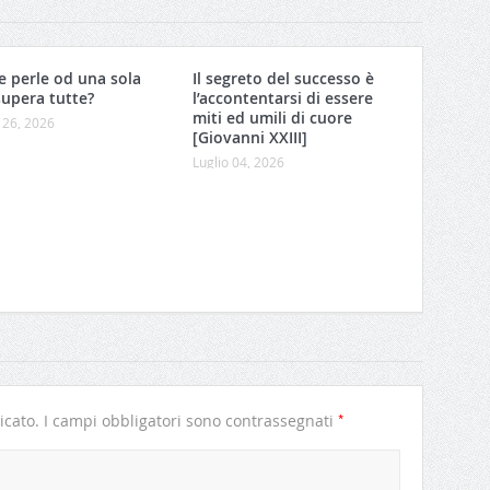
e perle od una sola
Il segreto del successo è
supera tutte?
l’accontentarsi di essere
miti ed umili di cuore
 26, 2026
[Giovanni XXIII]
Luglio 04, 2026
*
icato.
I campi obbligatori sono contrassegnati