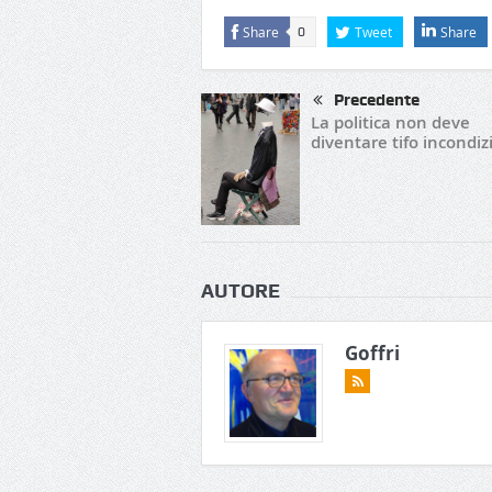
Share
Tweet
Share
0
Precedente
La politica non deve
diventare tifo incondi
AUTORE
Goffri