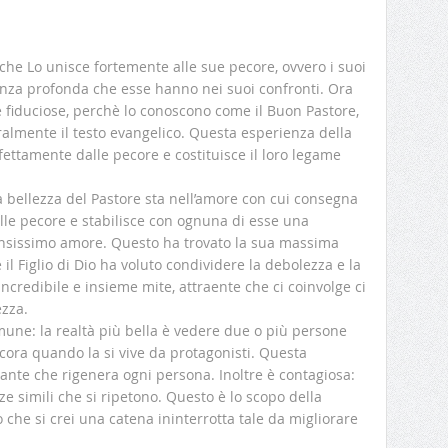
che Lo unisce fortemente alle sue pecore, ovvero i suoi
cenza profonda che esse hanno nei suoi confronti. Ora
fiduciose, perchè lo conoscono come il Buon Pastore,
eralmente il testo evangelico. Questa esperienza della
ettamente dalle pecore e costituisce il loro legame
La bellezza del Pastore sta nell’amore con cui consegna
lle pecore e stabilisce con ognuna di esse una
tensissimo amore. Questo ha trovato la sua massima
 il Figlio di Dio ha voluto condividere la debolezza e la
credibile e insieme mite, attraente che ci coinvolge ci
ezza.
mune: la realtà più bella è vedere due o più persone
cora quando la si vive da protagonisti. Questa
ante che rigenera ogni persona. Inoltre è contagiosa:
e simili che si ripetono. Questo è lo scopo della
che si crei una catena ininterrotta tale da migliorare