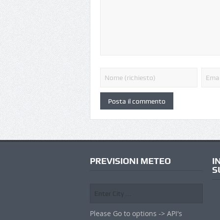
PREVISIONI METEO
I
S
Please Go to options -> API's