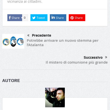
vicinanza ai cittadini.
Share
Tweet
Share
Share
0
Precedente
Potrebbe arrivare un nuovo stemma per
l’Atalanta
Successivo
Il mistero di comunione più grande
AUTORE