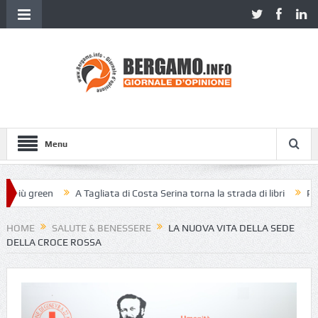
Menu
più green
A Tagliata di Costa Serina torna la strada di libri
Piazza 
HOME
SALUTE & BENESSERE
LA NUOVA VITA DELLA SEDE
DELLA CROCE ROSSA