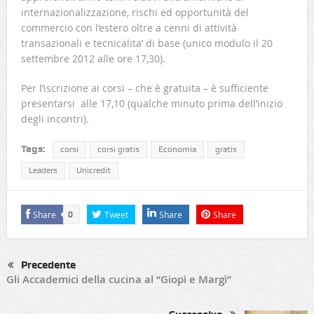
internazionalizzazione, rischi ed opportunità del
commercio con l’estero oltre a cenni di attività
transazionali e tecnicalita’ di base (unico modulo il 20
settembre 2012 alle ore 17,30).
Per l’iscrizione ai corsi – che è gratuita – è sufficiente
presentarsi alle 17,10 (qualche minuto prima dell’inizio
degli incontri).
Tags:
corsi
corsi gratis
Economia
gratis
Leaders
Unicredit
Share
Tweet
Share
Share
0
Precedente
Gli Accademici della cucina al “Giopì e Margì”