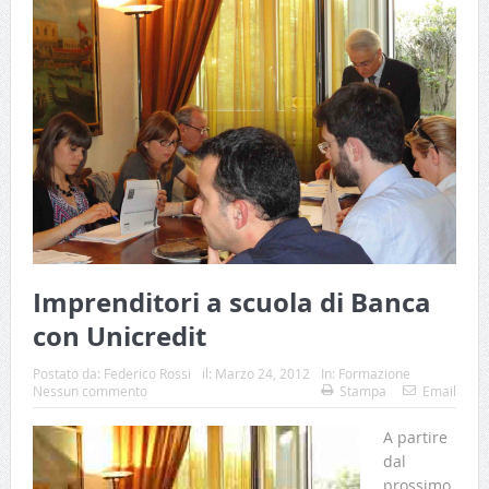
Imprenditori a scuola di Banca
con Unicredit
Postato da:
Federico Rossi
il:
Marzo 24, 2012
In:
Formazione
Nessun commento
Stampa
Email
A partire
dal
prossimo