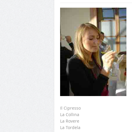
Il Cipresso
La Collina
La Rovere
La Tordela