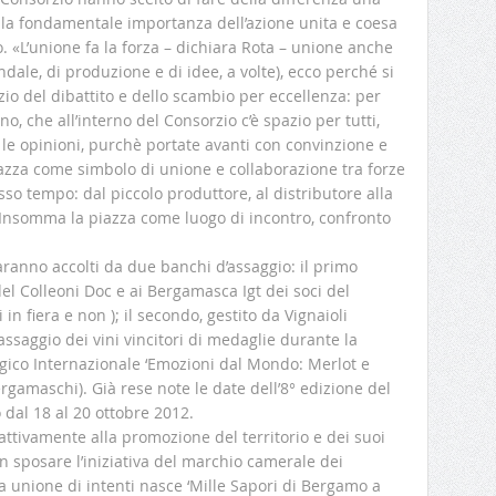
 alla fondamentale importanza dell’azione unita e coesa
io. «L’unione fa la forza – dichiara Rota – unione anche
dale, di produzione e di idee, a volte), ecco perché si
azio del dibattito e dello scambio per eccellenza: per
o, che all’interno del Consorzio c’è spazio per tutti,
 e le opinioni, purchè portate avanti con convinzione e
piazza come simbolo di unione e collaborazione tra forze
esso tempo: dal piccolo produttore, al distributore alla
. Insomma la piazza come luogo di incontro, confronto
.
aranno accolti da due banchi d’assaggio: il primo
del Colleoni Doc e ai Bergamasca Igt dei soci del
in fiera e non ); il secondo, gestito da Vignaioli
assaggio dei vini vincitori di medaglie durante la
gico Internazionale ‘Emozioni dal Mondo: Merlot e
ergamaschi). Già rese note le date dell’8° edizione del
 dal 18 al 20 ottobre 2012.
attivamente alla promozione del territorio e dei suoi
 sposare l’iniziativa del marchio camerale dei
ta unione di intenti nasce ‘Mille Sapori di Bergamo a