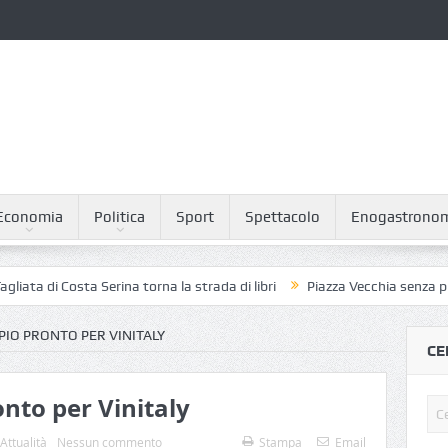
Economia
Politica
Sport
Spettacolo
Enogastrono
osta Serina torna la strada di libri
Piazza Vecchia senza piccioni: il 
PIO PRONTO PER VINITALY
CE
onto per Vinitaly
Attualità
Nessun commento
Stampa
Email