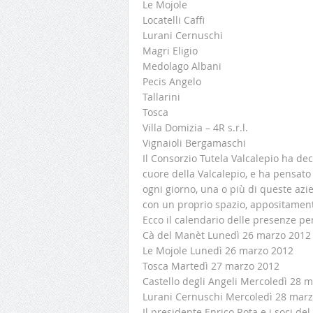
Le Mojole
Locatelli Caffi
Lurani Cernuschi
Magri Eligio
Medolago Albani
Pecis Angelo
Tallarini
Tosca
Villa Domizia – 4R s.r.l.
Vignaioli Bergamaschi
Il Consorzio Tutela Valcalepio ha dec
cuore della Valcalepio, e ha pensato 
ogni giorno, una o più di queste azi
con un proprio spazio, appositamen
Ecco il calendario delle presenze per
Cà del Manèt Lunedì 26 marzo 2012
Le Mojole Lunedì 26 marzo 2012
Tosca Martedì 27 marzo 2012
Castello degli Angeli Mercoledì 28 
Lurani Cernuschi Mercoledì 28 mar
Il presidente Enrico Rota e i soci de