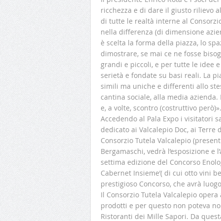
ricchezza e di dare il giusto rilievo
di tutte le realtà interne al Consorz
nella differenza (di dimensione azien
è scelta la forma della piazza, lo sp
dimostrare, se mai ce ne fosse bisogn
grandi e piccoli, e per tutte le idee
serietà e fondate su basi reali. La 
simili ma uniche e differenti allo st
cantina sociale, alla media azienda
e, a volte, scontro (costruttivo però)»
Accedendo al Pala Expo i visitatori s
dedicato ai Valcalepio Doc, ai Terre 
Consorzio Tutela Valcalepio (presenti 
Bergamaschi, vedrà l’esposizione e l’
settima edizione del Concorso Enolo
Cabernet Insieme’( di cui otto vini b
prestigioso Concorso, che avrà luogo
Il Consorzio Tutela Valcalepio opera 
prodotti e per questo non poteva non
Ristoranti dei Mille Sapori. Da ques