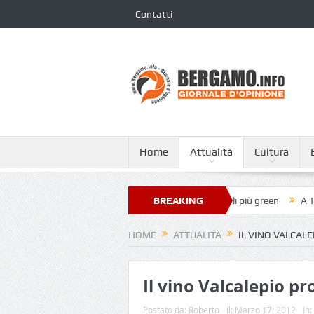
Contatti
Home
Attualità
Cultura
iovanni XXIII nella classifica dei 250 ospedali più green
BREAKING
A Tagliata di C
NEWS
HOME
ATTUALITÀ
IL VINO VALCALE
Il vino Valcalepio pr
Postato da:
Roberto
il:
Marzo 17, 2012
In: