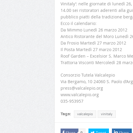
Vinitaly’: nelle giornate di lunedì 2
14.00 sei ristoratori aderenti alla 
pubblico piatti della tradizione ber
Ecco il calendario:
Da Mimmo Lunedì 26 marzo 2012
Antico Ristorante del Moro Lunedì 
Da Frosio Martedì 27 marzo 2012
Il Posta Martedì 27 marzo 2012
Roof Garden – Excelsior S. Marco M
Trattoria Visconti Mercoledì 28 mar
Consorzio Tutela Valcalepio
Via Bergamo, 10 24060 S. Paolo d’Ar
press@valcalepio.org
www.valcalepio.org
035-953957
Tags:
valcalepio
vinitaly
Share
Tweet
Share
0