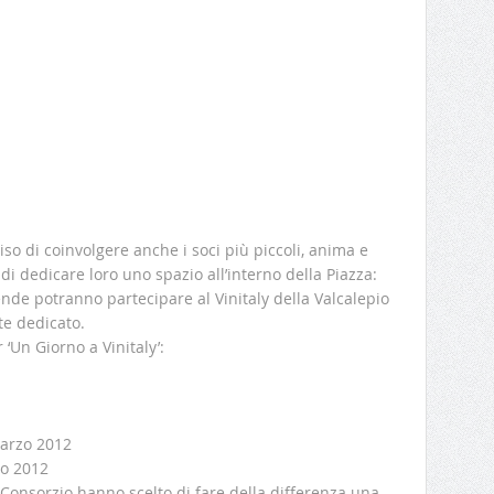
iso di coinvolgere anche i soci più piccoli, anima e
di dedicare loro uno spazio all’interno della Piazza:
ende potranno partecipare al Vinitaly della Valcalepio
te dedicato.
 ‘Un Giorno a Vinitaly’:
marzo 2012
zo 2012
l Consorzio hanno scelto di fare della differenza una