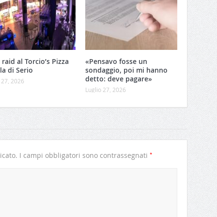
 raid al Torcio’s Pizza
«Pensavo fosse un
lla di Serio
sondaggio, poi mi hanno
detto: deve pagare»
 27, 2026
Luglio 27, 2026
*
icato.
I campi obbligatori sono contrassegnati