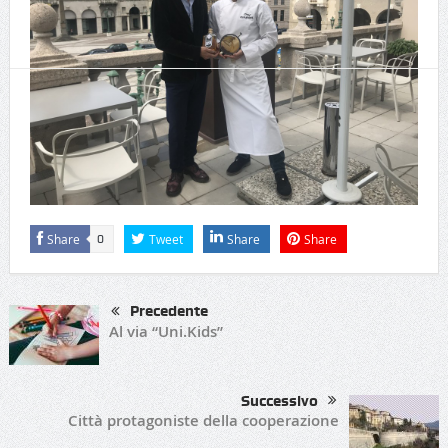
#aperitivi;
#giovedisera;
Share
Tweet
Share
Share
0
Precedente
Al via “Uni.Kids”
Successivo
Città protagoniste della cooperazione