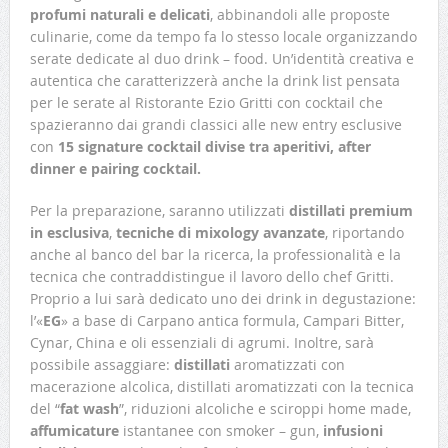
profumi naturali e delicati
, abbinandoli alle proposte
culinarie, come da tempo fa lo stesso locale organizzando
serate dedicate al duo drink – food. Un’identità creativa e
autentica che caratterizzerà anche la drink list pensata
per le serate al Ristorante Ezio Gritti con cocktail che
spazieranno dai grandi classici alle new entry esclusive
con
15 signature cocktail divise tra aperitivi, after
dinner e pairing cocktail.
Per la preparazione, saranno utilizzati
distillati premium
in esclusiva
,
tecniche di mixology avanzate
, riportando
anche al banco del bar la ricerca, la professionalità e la
tecnica che contraddistingue il lavoro dello chef Gritti.
Proprio a lui sarà dedicato uno dei drink in degustazione:
l’«
EG
» a base di Carpano antica formula, Campari Bitter,
Cynar, China e oli essenziali di agrumi. Inoltre, sarà
possibile assaggiare:
distillati
aromatizzati con
macerazione alcolica, distillati aromatizzati con la tecnica
del “
fat wash
”, riduzioni alcoliche e sciroppi home made,
affumicature
istantanee con smoker – gun,
infusioni