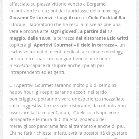
affacciato su piazza Vittorio Veneto a Bergamo,
incontrano le creazioni dei fuoriclasse della mixology
Giovanni De Lorenzi
e
Luigi Arcuri
di
Cielo Cocktail Bar
,
il locale – laboratorio che ha reso la miscelazione una
vera e propria arte.
Ogni giovedì, a partire dal 17
maggio, dalle 18.00
, la terrazza
del Ristorante Ezio Gritti
ospiterà gli
Aperitivi Gourmet «Il cielo in terrazza»
, un
esclusivo format di eventi dedicati a cucina e mixology,
per un intrecciarsi di mangiar bene e bere bene
miscelato
capace di stupire anche i palati più
intraprendenti ed esigenti.
Gli Aperitivi Gourmet saranno molto più di semplici
happy hour: gli ospiti saranno accolti nel tardo
pomeriggio e potranno vivere un’esperienza mozzafiato
sulla suggestiva terrazza del ristorante, da cui potranno
osservare la Torre dei Caduti, l’Obelisco a Napoleone
Bonaparte e le mura di Città Alta, godendo del
meraviglioso panorama fino al tramonto e anche di più.
Chi ne farà richiesta, infatti, avrà la possibilità di gustare