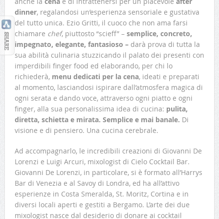
anche la
cena
e di intrattenersi per un piacevole
after
dinner
, regalandosi un’esperienza sensoriale e gustativa
del tutto unica. Ezio Gritti, il cuoco che non ama farsi
chiamare
chef
, piuttosto “scieff” –
semplice, concreto,
impegnato, elegante, fantasioso –
darà prova di tutta la
sua abilità culinaria stuzzicando il palato dei presenti con
imperdibili finger food ed elaborando, per chi lo
richiederà,
menu dedicati per la cena
, ideati e preparati
al momento, lasciandosi ispirare dall’atmosfera magica di
ogni serata e dando voce, attraverso ogni piatto e ogni
finger, alla sua personalissima idea di cucina:
pulita,
diretta, schietta e mirata. Semplice e mai banale.
Di
visione e di pensiero. Una cucina cerebrale.
Ad accompagnarlo, le incredibili creazioni di Giovanni De
Lorenzi e Luigi Arcuri, mixologist di Cielo Cocktail Bar.
Giovanni De Lorenzi, in particolare, si è formato all’Harrys
Bar di Venezia e al Savoy di Londra, ed ha all’attivo
esperienze in Costa Smeralda, St. Moritz, Cortina e in
diversi locali aperti e gestiti a Bergamo. L’arte dei due
mixologist nasce dal desiderio di donare ai cocktail