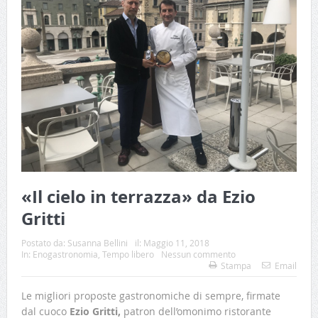
«Il cielo in terrazza» da Ezio
Gritti
Postato da:
Susanna Bellini
il:
Maggio 11, 2018
In:
Enogastronomia
,
Tempo libero
Nessun commento
Stampa
Email
Le migliori proposte gastronomiche di sempre, firmate
dal cuoco
Ezio Gritti,
patron dell’omonimo ristorante