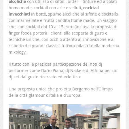
alcoliche
con utilizzo di sifoni, bitter – tinture ed alcolati
home made, cocktail con arie e velluti,
cocktail
invecchiati
in botte, spume alcoliche al sifone e cocktails
con marmellate e frutta candita home made. Un viaggio
che, con cocktail dai 10 ai 15 euro (inclusa la proposta di
finger food), porterà i clienti alla scoperta di gusti e
tecniche uniche, con occhio attento all’innovazione e al
rispetto dei grandi classici, tutt’ora pilastri della moderna
mixology.
Il tutto con la preziosa partecipazione dei noti dj
performer come Dario Piana, dj Naike e dj Athina per un
dj set dal gusto ricercato ed eclettico.
Una proposta unica che proietta Bergamo nell’Olimpo
delle città glamour d’Italia e d’Europa.
Tags:
#ristoranteeziogritti;
#eziogritti;
#cielococktailbar;