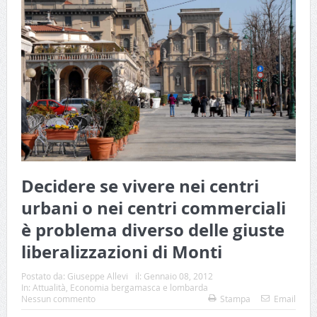
Decidere se vivere nei centri
urbani o nei centri commerciali
è problema diverso delle giuste
liberalizzazioni di Monti
Postato da:
Giuseppe Allevi
il:
Gennaio 08, 2012
In:
Attualità
,
Economia bergamasca e lombarda
Nessun commento
Stampa
Email