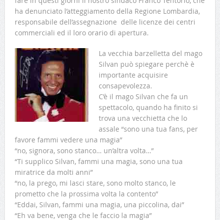
fare in questi giorni il nostro sindaco Franco Tentorio, che
ha denunciato l’atteggiamento della Regione Lombardia,
responsabile dell’assegnazione delle licenze dei centri
commerciali ed il loro orario di apertura.
La vecchia barzelletta del mago
Silvan può spiegare perchè è
importante acquisire
consapevolezza.
C’è il mago Silvan che fa un
spettacolo, quando ha finito si
trova una vecchietta che lo
assale “sono una tua fans, per
favore fammi vedere una magia”
“no, signora, sono stanco… un’altra volta…”
“Ti supplico Silvan, fammi una magia, sono una tua
miratrice da molti anni”
“no, la prego, mi lasci stare, sono molto stanco, le
prometto che la prossima volta la contento”
“Eddai, Silvan, fammi una magia, una piccolina, dai”
“Eh va bene, venga che le faccio la magia”