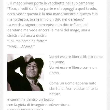
E il mago Silvan porta la vecchietta nel suo camerino
“Ecco, si volti dall’altra parte e si appoggi a quel tavolo,
ecco, vede? questa è la mia mano sinistra e questa è la
mano destra, ora le infilo un dito nel deretano”
La vecchia signora percepisce un dito infilarsi nel
deretano ma vede ancora le mani del mago, una a
sinistra ed una a destra
“Ehi, ma come ha fatto?”
“MAGIIIIIAAAAA!”
Vorrei essere libero, libero come
un uomo.
Vorrei essere libero come un
uomo.
Come un uomo appena nato
che ha di fronte solamente la
natura
e cammina dentro un bosco
con la gioia di inseguire un’avventura.