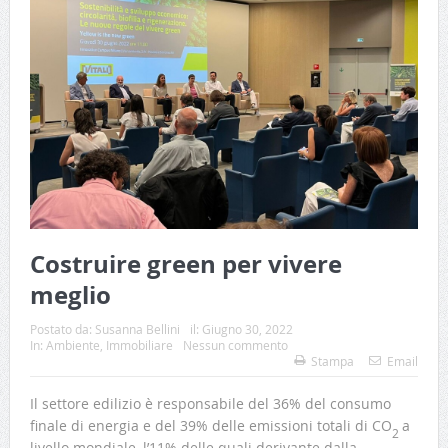
Costruire green per vivere
meglio
Postato da:
Susanna Bellini
il:
Giugno 30, 2022
In:
Ambiente
,
Immobiliare
Nessun commento
Stampa
Email
Il settore edilizio è responsabile del 36% del consumo
finale di energia e del 39% delle emissioni totali di CO
a
2
livello mondiale, l’11% delle quali derivante dalla