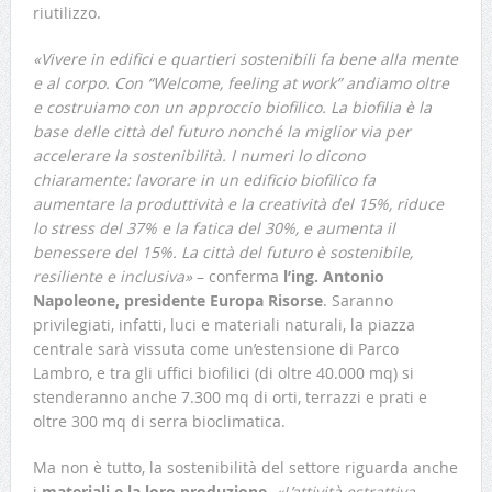
riutilizzo.
«Vivere in edifici e quartieri sostenibili fa bene alla mente
e al corpo. Con “Welcome, feeling at work” andiamo oltre
e costruiamo con un approccio biofilico. La biofilia è la
base delle città del futuro nonché la miglior via per
accelerare la sostenibilità. I numeri lo dicono
chiaramente: lavorare in un edificio biofilico fa
aumentare la produttività e la creatività del 15%, riduce
lo stress del 37% e la fatica del 30%, e aumenta il
benessere del 15%. La città del futuro è sostenibile,
resiliente e inclusiva»
– conferma
l’ing. Antonio
Napoleone, presidente Europa Risorse
. Saranno
privilegiati, infatti, luci e materiali naturali, la piazza
centrale sarà vissuta come un’estensione di Parco
Lambro, e tra gli uffici biofilici (di oltre 40.000 mq) si
stenderanno anche 7.300 mq di orti, terrazzi e prati e
oltre 300 mq di serra bioclimatica.
Ma non è tutto, la sostenibilità del settore riguarda anche
i
materiali e la loro produzione
.
«L’attività estrattiva