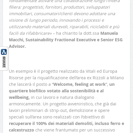
fondamentale attivare una collaborazione lungo l’intera
filiera: progettisti, fornitori, produttori, sviluppatori
immobiliari, consumatori/clienti devono adottare una
visione di lungo periodo, innovando i processi e
utilizzando materiali durevoli, riparabili, riciclabili e più
facili da rifabbricare»
– ha chiarito la dott.ssa
Manuela
Macchi, Sustainability Fractional Executive e Senior ESG
Advisor.
Un esempio è il progetto realizzato da Vitali ed Europa
Risorse per la riqualificazione dell’area ex Rizzoli a Milano
che lascerà il posto a “
Welcome, feeling at work
”,
un
quartiere biofilico votato alla sostenibilità e al
wellbeing,
in cui lavoro e natura dialogano
armonicamente. Un progetto avveniristico, che già dai
lavori preliminari di strip-out, demolizione e opere
speciali sull’area sono realizzati con l’obiettivo di
recuperare il 100% dei materiali demoliti, incluso ferro e
calcestruzzo
che viene frantumato per un successivo