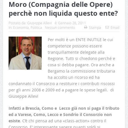
Moro (Compagnia delle Opere)
perchè non liquida questo ente?
Postato da:
Giuseppe Allevi
il:
Gennaio 26, 2011
In:
Economia
,
Politica
Nessun commento
Stampa
Email
Per molti è un ENTE INUTILE le cui
competenze possono essere
tranquillamente delegate alla
Regione. Tutti si chiedono perché e
cosa si debba pagare. Ora anche a
Bergamo la commissione tributaria
ha accolto un ricorso ed ha
condannato il Consorzio a restituire i contributi riscossi
per gli anni 2008 e 2009 ed a pagare le spese legali. di
Giuseppe Allevi
Infatti a Brescia, Como e Lecco già non si paga il tributo
ed a Varese, Como, Lecco e Sondrio il Consorzio non
esiste
. C’è chi pensa ad una «class-action» contro il
Consorzio. E’ interessante sapere quanti soldi si