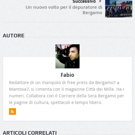
Successivo
Un nuovo volto per il depuratore di
Bergamo
AUTORE
Fabio
Redattore di un manipolo di free press da Bergamo7 a
Mantova7, si cimenta con il magazine Città dei Mille. Ha i
numeri. Collabora con il Corriere della Sera Bergamo per
le pagine di cultura, spettacoli e tempo libero.
ARTICOLI CORRELATI