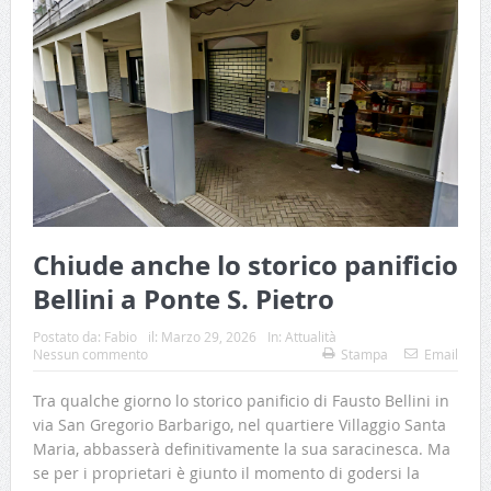
Chiude anche lo storico panificio
Bellini a Ponte S. Pietro
Postato da:
Fabio
il:
Marzo 29, 2026
In:
Attualità
Nessun commento
Stampa
Email
Tra qualche giorno lo storico panificio di Fausto Bellini in
via San Gregorio Barbarigo, nel quartiere Villaggio Santa
Maria, abbasserà definitivamente la sua saracinesca. Ma
se per i proprietari è giunto il momento di godersi la