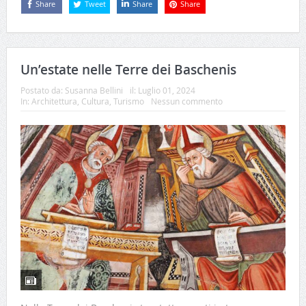
Share
Tweet
Share
Share
Un’estate nelle Terre dei Baschenis
Postato da:
Susanna Bellini
il:
Luglio 01, 2024
In:
Architettura
,
Cultura
,
Turismo
Nessun commento