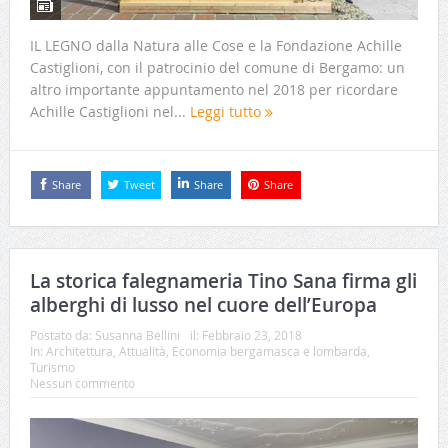
IL LEGNO dalla Natura alle Cose e la Fondazione Achille
Castiglioni, con il patrocinio del comune di Bergamo: un
altro importante appuntamento nel 2018 per ricordare
Achille Castiglioni nel...
Leggi tutto
Share
Tweet
Share
Share
La storica falegnameria Tino Sana firma gli
alberghi di lusso nel cuore dell’Europa
Postato da:
Susanna Bellini
il:
Febbraio 23, 2018
In:
Architettura
,
Attualità
,
Economia bergamasca e lombarda
,
Turismo
Nessun commento