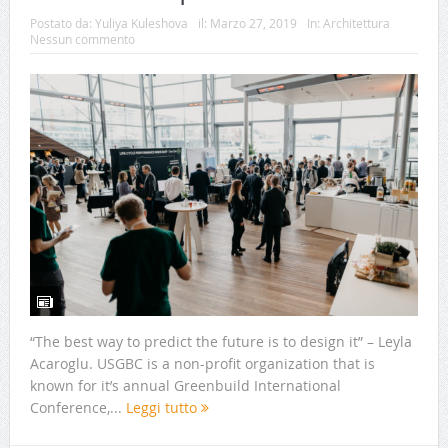
Postato da:
Yuliya Kuleshova
il:
Marzo 27, 2019
In:
Architettura
Nessun commento
“The best way to predict the future is to design it” – Leyla
Acaroglu. USGBC is a non-profit organization that is
known for it’s annual Greenbuild International
Conference,...
Leggi tutto