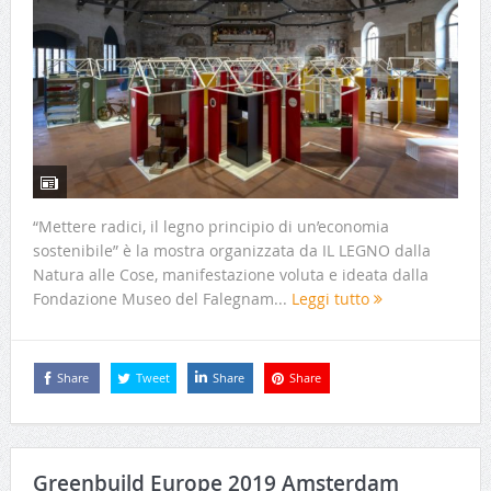
“Mettere radici, il legno principio di un’economia
sostenibile” è la mostra organizzata da IL LEGNO dalla
Natura alle Cose, manifestazione voluta e ideata dalla
Fondazione Museo del Falegnam...
Leggi tutto
Share
Tweet
Share
Share
Greenbuild Europe 2019 Amsterdam