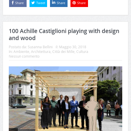
Share
Tweet
Share
Share
100 Achille Castiglioni playing with design
and wood
Postato da:
Susanna Bellini
il:
Maggio 30, 2018
In:
Ambiente
,
Architettura
,
Città dei Mille
,
Cultura
Nessun commento