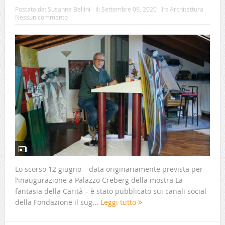
Postato da:
Susanna Bellini
il:
Settembre 09, 2020
In:
Architettura
Nessun commento
Lo scorso 12 giugno – data originariamente prevista per
l’inaugurazione a Palazzo Creberg della mostra La
fantasia della Carità – è stato pubblicato sui canali social
della Fondazione il sug...
Leggi tutto