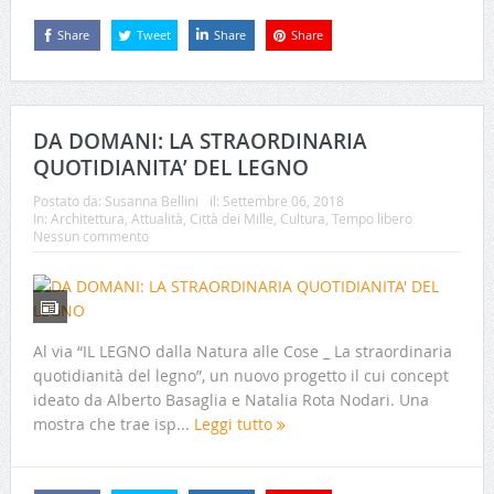
Share
Tweet
Share
Share
DA DOMANI: LA STRAORDINARIA
QUOTIDIANITA’ DEL LEGNO
Postato da:
Susanna Bellini
il:
Settembre 06, 2018
In:
Architettura
,
Attualità
,
Città dei Mille
,
Cultura
,
Tempo libero
Nessun commento
Al via “IL LEGNO dalla Natura alle Cose _ La straordinaria
quotidianità del legno”, un nuovo progetto il cui concept
ideato da Alberto Basaglia e Natalia Rota Nodari. Una
mostra che trae isp...
Leggi tutto