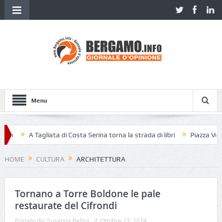
Menu
Tagliata di Costa Serina torna la strada di libri
Piazza Vecchia senza 
HOME
CULTURA
ARCHITETTURA
Tornano a Torre Boldone le pale
restaurate del Cifrondi
Postato da:
Susanna Bellini
il:
Ottobre 23, 2024