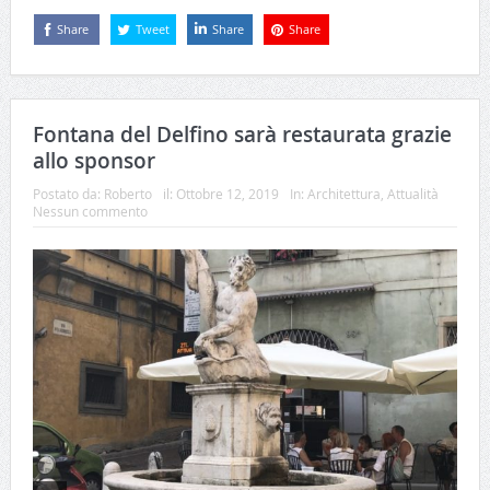
Share
Tweet
Share
Share
Fontana del Delfino sarà restaurata grazie
allo sponsor
Postato da:
Roberto
il:
Ottobre 12, 2019
In:
Architettura
,
Attualità
Nessun commento