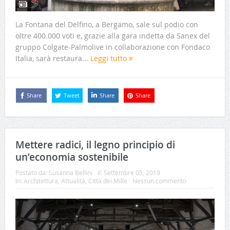
La Fontana del Delfino, a Bergamo, sale sul podio con
oltre 400.000 voti e, grazie alla gara indetta da Sanex del
gruppo Colgate-Palmolive in collaborazione con Fondaco
Italia, sarà restaura...
Leggi tutto
Share
Tweet
Share
Share
Mettere radici, il legno principio di
un’economia sostenibile
Postato da:
Susanna Bellini
il:
Settembre 05, 2019
In:
Architettura
,
Attualità
,
Città dei Mille
Nessun commento