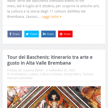
Nelle Terre dei Baschenis trentotto eventi in tre
mesi, dal 6 luglio al 6 ottobre, per scoprire le antiche arti,
la cultura e la storia degli 11 comuni dell’Alta Val
Brembana. L’associ...
Leggi tutto
Share
Tweet
Share
Share
Tour dei Baschenis: itinerario tra arte e
gusto in Alta Valle Brembana
Postato da:
Susanna Bellini
il:
Settembre 20, 2023
In:
Architettura
,
Cultura
,
Cultura cristiana
,
Tempo libero
,
Turismo
Nessun commento