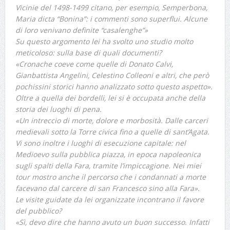
Vicinie del 1498-1499 citano, per esempio, Semperbona,
Maria dicta “Bonina”: i commenti sono superflui. Alcune
di loro venivano definite “casalenghe”»
Su questo argomento lei ha svolto uno studio molto
meticoloso: sulla base di quali documenti?
«Cronache coeve come quelle di Donato Calvi,
Gianbattista Angelini, Celestino Colleoni e altri, che però
pochissini storici hanno analizzato sotto questo aspetto».
Oltre a quella dei bordelli, lei si è occupata anche della
storia dei luoghi di pena.
«Un intreccio di morte, dolore e morbosità. Dalle carceri
medievali sotto la Torre civica fino a quelle di sant’Agata.
Vi sono inoltre i luoghi di esecuzione capitale: nel
Medioevo sulla pubblica piazza, in epoca napoleonica
sugli spalti della Fara, tramite l’impiccagione. Nei miei
tour mostro anche il percorso che i condannati a morte
facevano dal carcere di san Francesco sino alla Fara».
Le visite guidate da lei organizzate incontrano il favore
del pubblico?
«Sì, devo dire che hanno avuto un buon successo. Infatti