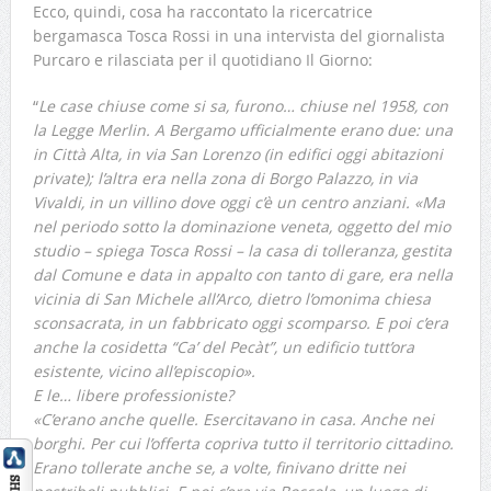
Ecco, quindi, cosa ha raccontato la ricercatrice
bergamasca Tosca Rossi in una intervista del giornalista
Purcaro e rilasciata per il quotidiano Il Giorno:
“
Le case chiuse come si sa, furono… chiuse nel 1958, con
la Legge Merlin. A Bergamo ufficialmente erano due: una
in Città Alta, in via San Lorenzo (in edifici oggi abitazioni
private); l’altra era nella zona di Borgo Palazzo, in via
Vivaldi, in un villino dove oggi c’è un centro anziani. «Ma
nel periodo sotto la dominazione veneta, oggetto del mio
studio – spiega Tosca Rossi – la casa di tolleranza, gestita
dal Comune e data in appalto con tanto di gare, era nella
vicinia di San Michele all’Arco, dietro l’omonima chiesa
sconsacrata, in un fabbricato oggi scomparso. E poi c’era
anche la cosidetta “Ca’ del Pecàt”, un edificio tutt’ora
esistente, vicino all’episcopio».
E le… libere professioniste?
«C’erano anche quelle. Esercitavano in casa. Anche nei
borghi. Per cui l’offerta copriva tutto il territorio cittadino.
Erano tollerate anche se, a volte, finivano dritte nei