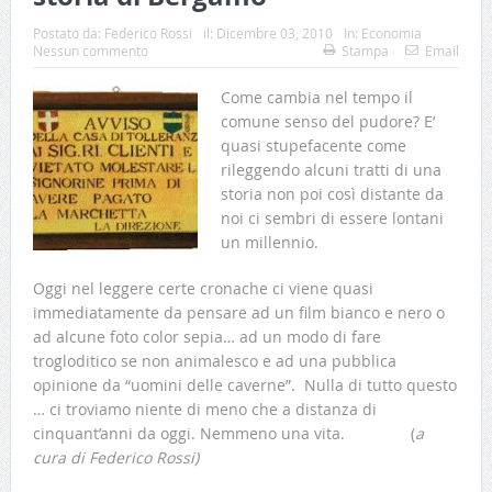
Postato da:
Federico Rossi
il:
Dicembre 03, 2010
In:
Economia
Nessun commento
Stampa
Email
Come cambia nel tempo il
comune senso del pudore? E’
quasi stupefacente come
rileggendo alcuni tratti di una
storia non poi così distante da
noi ci sembri di essere lontani
un millennio.
Oggi nel leggere certe cronache ci viene quasi
immediatamente da pensare ad un film bianco e nero o
ad alcune foto color sepia… ad un modo di fare
trogloditico se non animalesco e ad una pubblica
opinione da “uomini delle caverne”. Nulla di tutto questo
… ci troviamo niente di meno che a distanza di
cinquant’anni da oggi. Nemmeno una vita. (
a
cura di Federico Rossi)