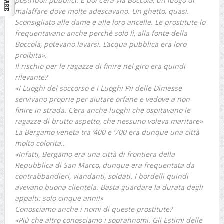
postriboli pubblici. E poi c’era via Boccola, un luogo di
malaffare dove molte adescavano. Un ghetto, quasi.
Sconsigliato alle dame e alle loro ancelle. Le prostitute lo
frequentavano anche perchè solo lì, alla fonte della
Boccola, potevano lavarsi. L’acqua pubblica era loro
proibita».
Il rischio per le ragazze di finire nel giro era quindi
rilevante?
«I Luoghi del soccorso e i Luoghi Pii delle Dimesse
servivano proprie per aiutare orfane e vedove a non
finire in strada. C’era anche luoghi che ospitavano le
ragazze di brutto aspetto, che nessuno voleva maritare»
La Bergamo veneta tra ‘400 e ‘700 era dunque una città
molto colorita..
«Infatti, Bergamo era una città di frontiera della
Repubblica di San Marco, dunque era frequentata da
contrabbandieri, viandanti, soldati. I bordelli quindi
avevano buona clientela. Basta guardare la durata degli
appalti: solo cinque anni!»
Conosciamo anche i nomi di queste prostitute?
«Più che altro conosciamo i soprannomi. Gli Estimi delle