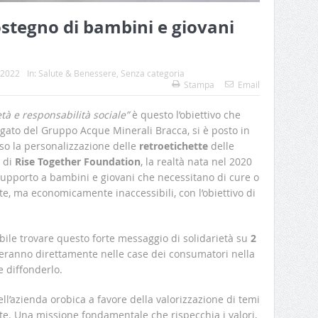
ostegno di bambini e giovani
 2022
In:
Salute & Benessere
,
Senza categoria
Stampa
Email
età e responsabilità sociale”
è questo l’obiettivo che
ato del Gruppo Acque Minerali Bracca, si è posto in
rso la personalizzazione delle
retroetichette
delle
o di
Rise Together Foundation
, la realtà nata nel 2020
 supporto a bambini e giovani che necessitano di cure o
e, ma economicamente inaccessibili, con l’obiettivo di
sibile trovare questo forte messaggio di solidarietà su
2
reranno direttamente nelle case dei consumatori nella
 diffonderlo.
l’azienda orobica a favore della valorizzazione di temi
te. Una missione fondamentale che rispecchia i valori,