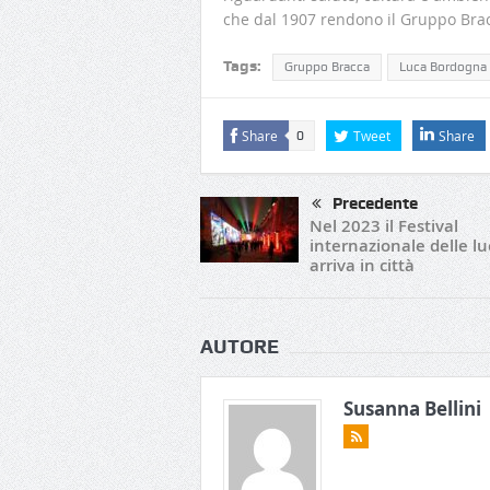
che dal 1907 rendono il Gruppo Brac
Tags:
Gruppo Bracca
Luca Bordogna
Share
Tweet
Share
0
Precedente
Nel 2023 il Festival
internazionale delle lu
arriva in città
AUTORE
Susanna Bellini