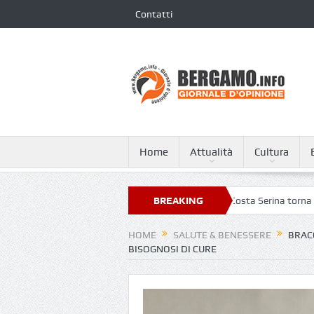
Contatti
Home
Attualità
Cultura
 dei 250 ospedali più green
A Tagliata di Costa Serina torna la strada di
BREAKING
NEWS
HOME
SALUTE & BENESSERE
BRACC
BISOGNOSI DI CURE