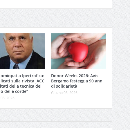
iomiopatia Ipertrofica:
Donor Weeks 2026: Avis
icati sulla rivista JACC
Bergamo festeggia 90 anni
ultati della tecnica del
di solidarietà
io delle corde”
Giugno 08, 2026
 08, 2026