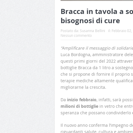
Bracca in tavola a s
bisognosi di cure
Postato da:
Susanna Bellini
il:
Febbraio 02,
Nessun commento
“Amplificare il messaggio di solidari
Luca Bordogna, amministratore deleg
questi primi giorni del 2022 attrave
bottiglie Bracca da 1 litro a sostegn
che si propone di fornire il proprio
terapie mediche altamente qualificat
migliorarne la crescita.
Da
inizio febbraio
, infatti, sarà pos
milioni di bottiglie
in vetro che ent
speranza che possano condividerlo e
Il nuovo anno conferma l’impegno del
riguardanti salute, cultura e ambien