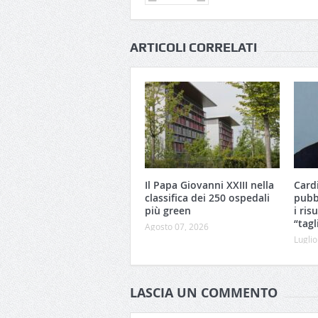
ARTICOLI CORRELATI
Il Papa Giovanni XXIII nella
Card
classifica dei 250 ospedali
pubbl
più green
i ris
“tagl
Agosto 07, 2026
Luglio
LASCIA UN COMMENTO