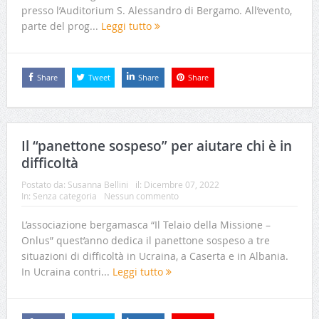
presso l’Auditorium S. Alessandro di Bergamo. All’evento,
parte del prog...
Leggi tutto
Share
Tweet
Share
Share
Il “panettone sospeso” per aiutare chi è in
difficoltà
Postato da:
Susanna Bellini
il:
Dicembre 07, 2022
In:
Senza categoria
Nessun commento
L’associazione bergamasca “Il Telaio della Missione –
Onlus” quest’anno dedica il panettone sospeso a tre
situazioni di difficoltà in Ucraina, a Caserta e in Albania.
In Ucraina contri...
Leggi tutto