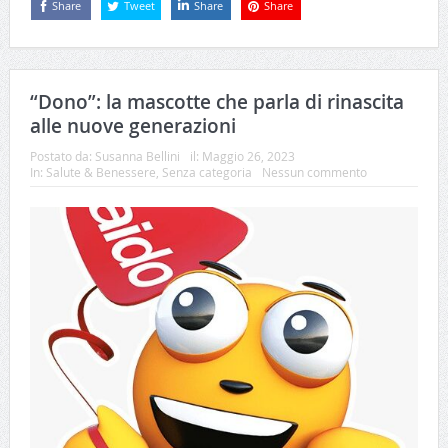
Share
Tweet
Share
Share
“Dono”: la mascotte che parla di rinascita
alle nuove generazioni
Postato da:
Susanna Bellini
il:
Maggio 26, 2023
In:
Salute & Benessere
,
Senza categoria
Nessun commento