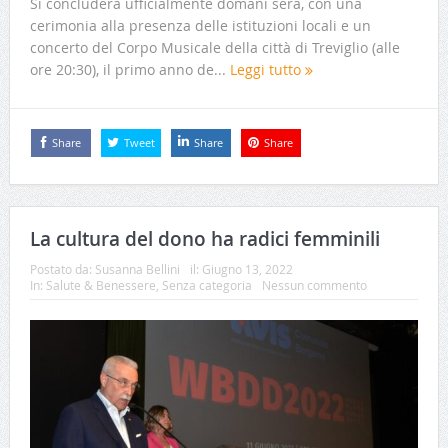
Si concluderà ufficialmente domani sera, con una
cerimonia alla presenza delle istituzioni locali e un
concerto del Corpo Musicale della città di Treviglio (alle
ore 20:30), il primo anno de...
Leggi tutto
Share
Tweet
Share
Share
La cultura del dono ha radici femminili
Postato da:
Susanna Bellini
il:
Giugno 13, 2022
In:
Salute & Benessere
,
Senza categoria
Nessun commento