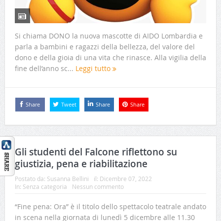
Si chiama DONO la nuova mascotte di AIDO Lombardia e
parla a bambini e ragazzi della bellezza, del valore del
dono e della gioia di una vita che rinasce. Alla vigilia della
fine dell’anno sc...
Leggi tutto
Share
Tweet
Share
Share
Gli studenti del Falcone riflettono su
giustizia, pena e riabilitazione
Postato da:
Susanna Bellini
il:
Dicembre 07, 2022
In:
Senza categoria
Nessun commento
“Fine pena: Ora” è il titolo dello spettacolo teatrale andato
in scena nella giornata di lunedì 5 dicembre alle 11.30