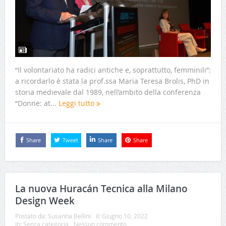
“Il volontariato ha radici antiche e, soprattutto, femminili”:
a ricordarlo è stata la prof.ssa Maria Teresa Brolis, PhD in
storia medievale dal 1989, nell’ambito della conferenza
“Donne: at...
Leggi tutto
Share
Tweet
Share
Share
La nuova Huracán Tecnica alla Milano
Design Week
Postato da:
Susanna Bellini
il:
Giugno 10, 2022
In:
Senza categoria
Nessun commento