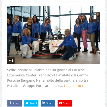
Sedici donne al volante per un giorno al Porsche
Experience Center Franciacorta invitate dal Centro
Porsche Bergamo Nell’ambito della partnership tra
Bonaldi – Gruppo Eurocar Italia e...
Leggi tutto
Share
Tweet
Share
Share