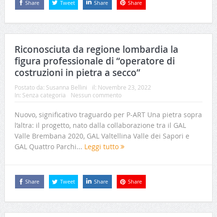
Share
Tweet
Share
Share
Riconosciuta da regione lombardia la
figura professionale di “operatore di
costruzioni in pietra a secco”
Postato da:
Susanna Bellini
il:
Novembre 23, 2022
In:
Senza categoria
Nessun commento
Nuovo, significativo traguardo per P-ART Una pietra sopra
l’altra: il progetto, nato dalla collaborazione tra il GAL
Valle Brembana 2020, GAL Valtellina Valle dei Sapori e
GAL Quattro Parchi...
Leggi tutto
Share
Tweet
Share
Share