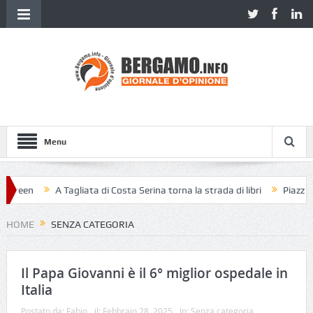
Menu
A Tagliata di Costa Serina torna la strada di libri
Piazza Vecchia s
HOME
SENZA CATEGORIA
Il Papa Giovanni è il 6° miglior ospedale in
Italia
Postato da:
Fabio
il:
Febbraio 28, 2025
In:
Senza categoria