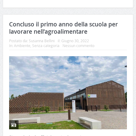
Concluso il primo anno della scuola per
lavorare nell’agroalimentare
Postato da:
Susanna Bellini
il:
Giugno 30, 2022
In:
Ambiente
,
Senza categoria
Nessun commento