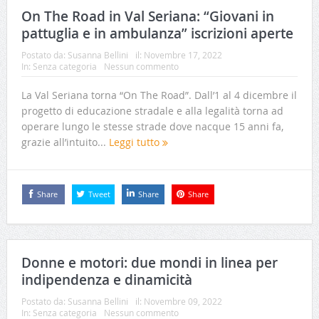
On The Road in Val Seriana: “Giovani in
pattuglia e in ambulanza” iscrizioni aperte
Postato da:
Susanna Bellini
il:
Novembre 17, 2022
In:
Senza categoria
Nessun commento
La Val Seriana torna “On The Road”. Dall’1 al 4 dicembre il
progetto di educazione stradale e alla legalità torna ad
operare lungo le stesse strade dove nacque 15 anni fa,
grazie all’intuito...
Leggi tutto
Share
Tweet
Share
Share
Donne e motori: due mondi in linea per
indipendenza e dinamicità
Postato da:
Susanna Bellini
il:
Novembre 09, 2022
In:
Senza categoria
Nessun commento