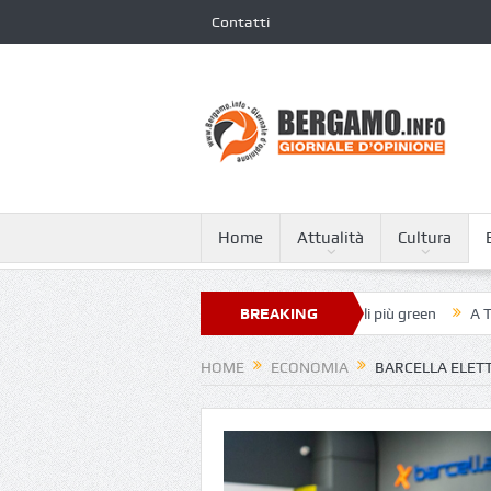
Contatti
Home
Attualità
Cultura
ovanni XXIII nella classifica dei 250 ospedali più green
BREAKING
A Tagliata di C
NEWS
HOME
ECONOMIA
BARCELLA ELET