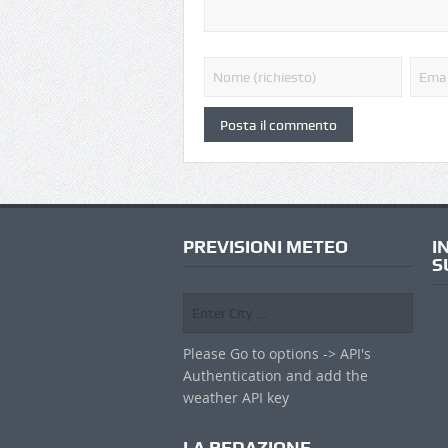
PREVISIONI METEO
I
S
Please Go to options -> API's
Authentication and add the
weather API key
LA REDAZIONE