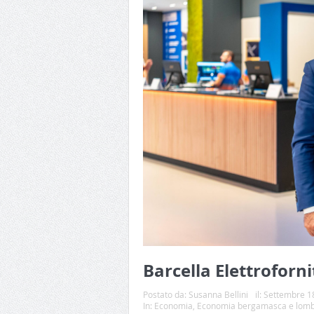
Barcella Elettroforn
Postato da:
Susanna Bellini
il:
Settembre 1
In:
Economia
,
Economia bergamasca e lom