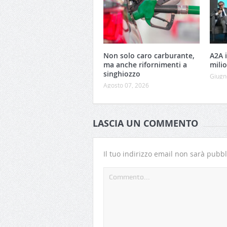
Non solo caro carburante,
A2A 
ma anche rifornimenti a
milio
singhiozzo
Giugn
Agosto 07, 2026
LASCIA UN COMMENTO
Il tuo indirizzo email non sarà pubbl