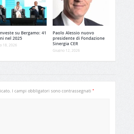
investe su Bergamo: 41
Paolo Alessio nuovo
ni nel 2025
presidente di Fondazione
Sinergia CER
o 18, 2026
Giugno 12, 2026
*
icato.
I campi obbligatori sono contrassegnati