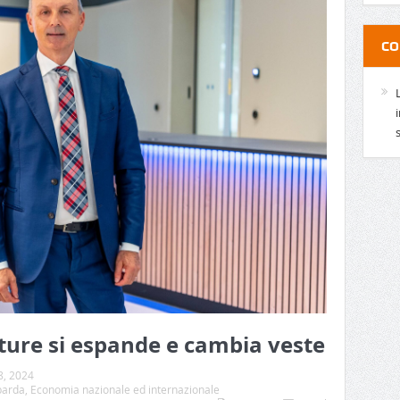
CO
iture si espande e cambia veste
8, 2024
barda
,
Economia nazionale ed internazionale