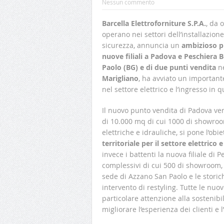
Nessun commento
Barcella Elettroforniture S.P.A.
, da 
operano nei settori dell’installazione 
sicurezza, annuncia un
ambizioso p
nuove filiali a Padova e Peschiera
Paolo (BG) e di due punti vendita
n
Marigliano
, ha avviato un importan
nel settore elettrico e l’ingresso in 
Il nuovo punto vendita di Padova ve
di 10.000 mq di cui 1000 di showroom
elettriche e idrauliche, si pone l’obi
territoriale per il settore elettrico
invece i battenti la nuova filiale di
complessivi di cui 500 di showroom,
sede di Azzano San Paolo e le storich
intervento di restyling. Tutte le nuo
particolare attenzione alla sostenibil
migliorare l’esperienza dei clienti e l