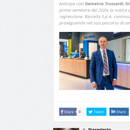
Anticipa così
Demetrio Trussardi
,
Di
primo semestre del 2024, la nostra a
regressione. Barcella S.p.A. continu
proseguendo nel suo percorso di svi
Share
Tweet
Share
0
Precedente