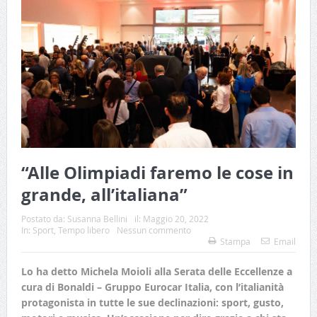
“Alle Olimpiadi faremo le cose in
grande, all’italiana”
Postato da:
Susanna Bellini
il:
Maggio 20, 2022
In:
Sport
,
Tempo libero
Nessun commento
Stampa
Email
Lo ha detto Michela Moioli alla Serata delle Eccellenze a
cura di Bonaldi – Gruppo Eurocar Italia, con l’italianità
protagonista in tutte le sue declinazioni: sport, gusto,