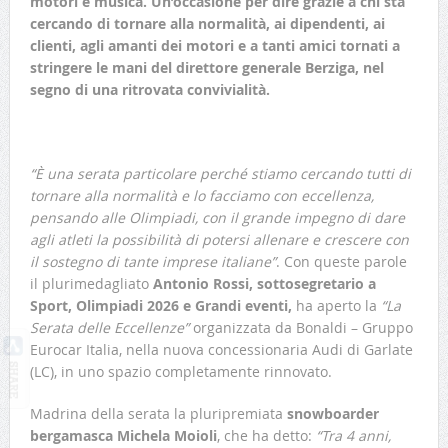
motori e musica. Un’occasione per dire grazie a chi sta
cercando di tornare alla normalità, ai dipendenti, ai
clienti, agli amanti dei motori e a tanti amici tornati a
stringere le mani del direttore generale Berziga, nel
segno di una ritrovata convivialità.
“È una serata particolare perché stiamo cercando tutti di
tornare alla normalità e lo facciamo con eccellenza,
pensando alle Olimpiadi, con il grande impegno di dare
agli atleti la possibilità di potersi allenare e crescere con
il sostegno di tante imprese italiane”
. Con queste parole
il plurimedagliato
Antonio Rossi, sottosegretario a
Sport, Olimpiadi 2026 e Grandi eventi,
ha aperto la
“La
Serata delle Eccellenze”
organizzata da Bonaldi – Gruppo
Eurocar Italia, nella nuova concessionaria Audi di Garlate
(LC), in uno spazio completamente rinnovato.
Madrina della serata la pluripremiata
snowboarder
bergamasca
Michela Moioli
, che ha detto:
“Tra 4 anni,