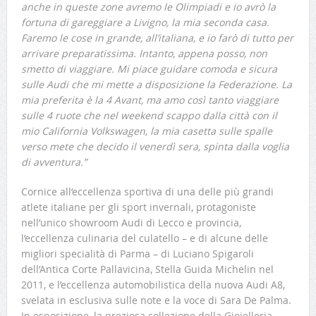
anche in queste zone avremo le Olimpiadi e io avrò la
fortuna di gareggiare a Livigno, la mia seconda casa.
Faremo le cose in grande, all’italiana, e io farò di tutto per
arrivare preparatissima. Intanto, appena posso, non
smetto di viaggiare. Mi piace guidare comoda e sicura
sulle Audi che mi mette a disposizione la Federazione. La
mia preferita è la 4 Avant, ma amo così tanto viaggiare
sulle 4 ruote che nel weekend scappo dalla città con il
mio California Volkswagen, la mia casetta sulle spalle
verso mete che decido il venerdì sera, spinta dalla voglia
di avventura.”
Cornice all’eccellenza sportiva di una delle più grandi
atlete italiane per gli sport invernali, protagoniste
nell’unico showroom Audi di Lecco e provincia,
l’eccellenza culinaria del culatello – e di alcune delle
migliori specialità di Parma – di Luciano Spigaroli
dell’Antica Corte Pallavicina, Stella Guida Michelin nel
2011, e l’eccellenza automobilistica della nuova Audi A8,
svelata in esclusiva sulle note e la voce di Sara De Palma.
In esposizione, la preziosa collezione della Gioielleria