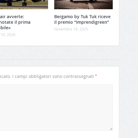
air avverte:
Bergamo by Tuk Tuk riceve
notate il prima
il premio “Imprendigreen”
ibile»
Novembre 18, 2025
 10, 2026
*
icato.
I campi obbligatori sono contrassegnati