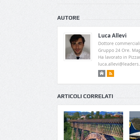
AUTORE
Luca Allevi
Dottore commerciali
Gruppo 24 Ore. Magi
Ha lavorato in Pizza
luca.allevi@leaders.
ARTICOLI CORRELATI