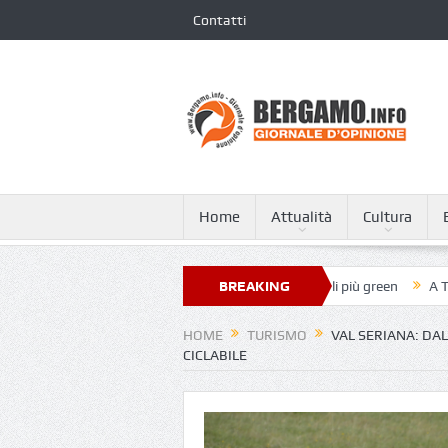
Contatti
Home
Attualità
Cultura
Giovanni XXIII nella classifica dei 250 ospedali più green
BREAKING
A Tagliata di 
NEWS
HOME
TURISMO
VAL SERIANA: DA
CICLABILE