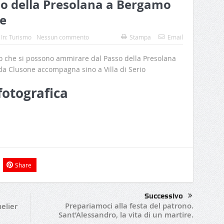
sso della Presolana a Bergamo
le
In:
Turismo
Nessun commento
Stampa
Email
o che si possono ammirare dal Passo della Presolana
e da Clusone accompagna sino a Villa di Serio
fotografica
Share
Successivo
Prepariamoci alla festa del patrono.
elier
Sant’Alessandro, la vita di un martire.