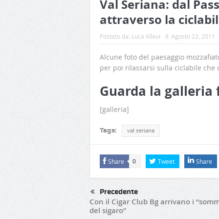
Val Seriana: dal Pa
attraverso la ciclabi
Postato da:
Luca Allevi
il:
Agosto 22, 2011
Alcune foto del paesaggio mozzafiat
per poi rilassarsi sulla ciclabile ch
Guarda la galleria 
[galleria]
Tags:
val seriana
Share
Tweet
Share
0
Precedente
Con il Cigar Club Bg arrivano i “somm
del sigaro”