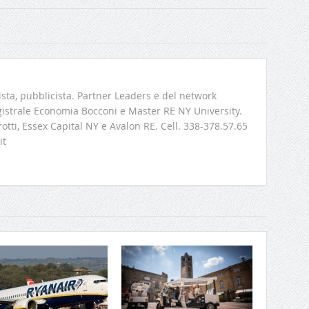
sta, pubblicista. Partner Leaders e del network
strale Economia Bocconi e Master RE NY University.
rotti, Essex Capital NY e Avalon RE. Cell. 338-378.57.65
it