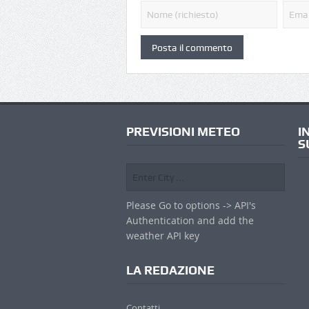
PREVISIONI METEO
I
S
Please Go to options -> API's
Authentication and add the
weather API key
LA REDAZIONE
Contatti