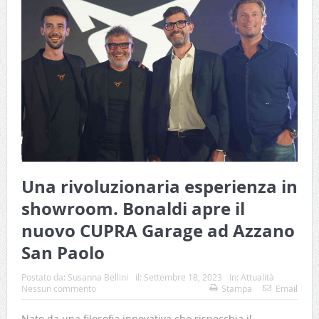
Una rivoluzionaria esperienza in
showroom. Bonaldi apre il
nuovo CUPRA Garage ad Azzano
San Paolo
Postato da:
Susanna Bellini
il:
Settembre 18, 2023
In:
Attualità
Nessun commento
Stampa
Email
Nato da una filosofia innovativa che rispecchia il