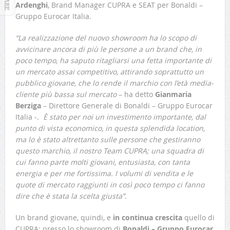
Ardenghi
, Brand Manager CUPRA e SEAT per Bonaldi –
Gruppo Eurocar Italia.
“La realizzazione del nuovo showroom ha lo scopo di
avvicinare ancora di più le persone a un brand che, in
poco tempo, ha saputo ritagliarsi una fetta importante di
un mercato assai competitivo, attirando soprattutto un
pubblico giovane, che lo rende il marchio con l’età media-
cliente più bassa sul mercato
– ha detto
Gianmaria
Berziga
– Direttore Generale di Bonaldi – Gruppo Eurocar
Italia -.
È stato per noi un investimento importante, dal
punto di vista economico, in questa splendida location,
ma lo è stato altrettanto sulle persone che gestiranno
questo marchio, il nostro Team CUPRA; una squadra di
cui fanno parte molti giovani, entusiasta, con tanta
energia e per me fortissima. I volumi di vendita e le
quote di mercato raggiunti in così poco tempo ci fanno
dire che è stata la scelta giusta”.
Un brand giovane, quindi, e
in continua crescita
quello di
CUPRA: presso lo showroom di
Bonaldi – Gruppo Eurocar