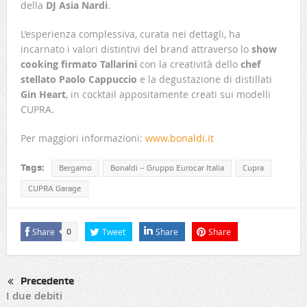
della
DJ Asia Nardi
.
L’esperienza complessiva, curata nei dettagli, ha
incarnato i valori distintivi del brand attraverso lo
show
cooking firmato Tallarini
con la creatività dello
chef
stellato Paolo Cappuccio
e la degustazione di distillati
Gin Heart
, in cocktail appositamente creati sui modelli
CUPRA.
Per maggiori informazioni:
www.bonaldi.it
Tags:
Bergamo
Bonaldi – Gruppo Eurocar Italia
Cupra
CUPRA Garage
Share
Tweet
Share
Share
0
Precedente
I due debiti