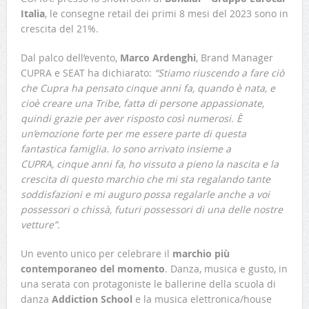
Italia
, le consegne retail dei primi 8 mesi del 2023 sono in
crescita del 21%.
Dal palco dell’evento,
Marco Ardenghi
, Brand Manager
CUPRA e SEAT ha dichiarato:
“Stiamo riuscendo a fare ciò
che Cupra ha pensato cinque anni fa, quando è nata, e
cioè creare una Tribe, fatta di persone appassionate,
quindi grazie per aver risposto così numerosi. È
un’emozione forte per me essere parte di questa
fantastica famiglia. Io sono arrivato insieme a
CUPRA, cinque anni fa, ho vissuto a pieno la nascita e la
crescita di questo marchio che mi sta regalando tante
soddisfazioni e mi auguro possa regalarle anche a voi
possessori o chissà, futuri possessori di una delle nostre
vetture”.
Un evento unico per celebrare il
marchio più
contemporaneo del momento
. Danza, musica e gusto, in
una serata con protagoniste le ballerine della scuola di
danza
Addiction School
e la musica elettronica/house