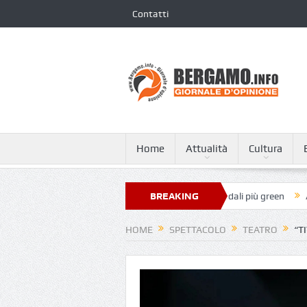
Contatti
Home
Attualità
Cultura
apa Giovanni XXIII nella classifica dei 250 ospedali più green
BREAKING
A Tagliat
NEWS
HOME
SPETTACOLO
TEATRO
“T