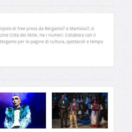
ipolo di free press da Bergamo7 a Mantova7, si
ine Città dei Mille. Ha i numeri. Collabora con il
 Bergamo per le pagine di cultura, spettacoli e tempo