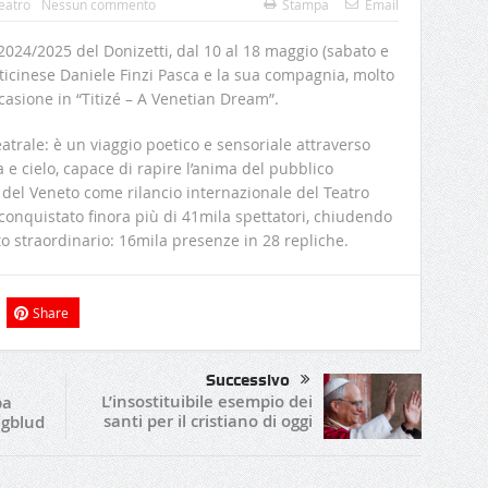
eatro
Nessun commento
Stampa
Email
 2024/2025 del Donizetti, dal 10 al 18 maggio (sabato e
l ticinese Daniele Finzi Pasca e la sua compagnia, molto
asione in “Titizé – A Venetian Dream”.
atrale: è un viaggio poetico e sensoriale attraverso
 e cielo, capace di rapire l’anima del pubblico
 del Veneto come rilancio internazionale del Teatro
 conquistato finora più di 41mila spettatori, chiudendo
to straordinario: 16mila presenze in 28 repliche.
Share
Successivo
L’insostituibile esempio dei
pa
santi per il cristiano di oggi
ngblud