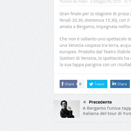
Postato da:
Fabio
il:
Maggio 09, 2025
In:
T
Gran finale per la stagione di prosa
feriali 20.30, domenica 15.30), con i
amata a Bergamo, impegnata nell’occ
Che non è soltanto uno spettacolo te
una Venezia sospesa tra terra, acqua
europeo. Prodotto dal Teatro Stabile
Goldoni di Venezia, lo spettacolo ha
la sua tappa parigina con un risulta
Share
Tweet
Share
0
Precedente
A Bergamo l’unica tap
italiana del tour di Yu