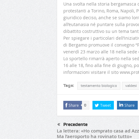
Una svolta nella storia bergamasca c
protestanti a Torino, Roma, Napoli,
giuridico deciso, anche se siamo lon
all’eutanasia né puntare sulla provo
dibattito costruttivo su un tema tant
Per spiegare i particolari dell’inizia
di Bergamo promuove il convegno “Pe
venerdì 23 marzo alle 18 nella sede
Lo sportello rimarrà aperto nella se
16 alle 18, fino alla fine di giugno,
informazioni visitare il sito www.pro
Tags:
testamento biologico
valdesi
Share
Tweet
Share
0
Precedente
La lettera: «Ho comprato casa ad Az
Ma l’aeroporto ha rovinato tutto»