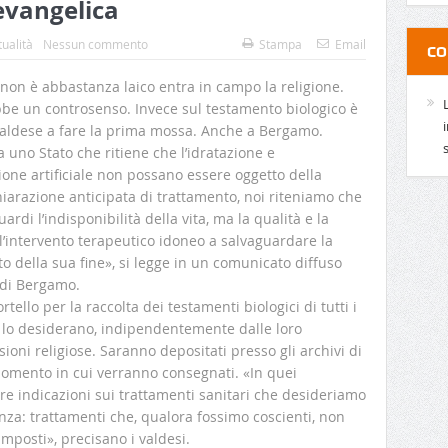
evangelica
tualità
Nessun commento
Stampa
Email
CO
 non è abbastanza laico entra in campo la religione.
e un controsenso. Invece sul testamento biologico è
valdese a fare la prima mossa. Anche a Bergamo.
a uno Stato che ritiene che l’idratazione e
ione artificiale non possano essere oggetto della
hiarazione anticipata di trattamento, noi riteniamo che
uardi l’indisponibilità della vita, ma la qualità e la
l’intervento terapeutico idoneo a salvaguardare la
o della sua fine», si legge in un comunicato diffuso
 di Bergamo.
tello per la raccolta dei testamenti biologici di tutti i
e lo desiderano, indipendentemente dalle loro
sioni religiose. Saranno depositati presso gli archivi di
momento in cui verranno consegnati. «In quei
e indicazioni sui trattamenti sanitari che desideriamo
nza: trattamenti che, qualora fossimo coscienti, non
mposti», precisano i valdesi.