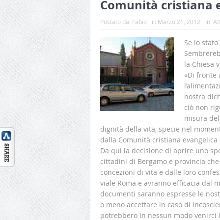
Comunità cristiana 
Postato da:
Fabio
il:
Marzo 21, 2012
In:
At
Se lo stato
Sembrerebb
la Chiesa 
«Di fronte 
l’alimentaz
nostra dic
ciò non rig
misura del
dignità della vita, specie nel moment
dalla Comunità cristiana evangelica
Da qui la decisione di aprire uno spor
cittadini di Bergamo e provincia ch
concezioni di vita e dalle loro confes
viale Roma e avranno efficacia dal 
documenti saranno espresse le nostr
o meno accettare in caso di incoscie
potrebbero in nessun modo venirci i