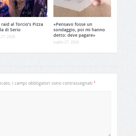
 raid al Torcio’s Pizza
«Pensavo fosse un
lla di Serio
sondaggio, poi mi hanno
detto: deve pagare»
 27, 2026
Luglio 27, 2026
*
icato.
I campi obbligatori sono contrassegnati