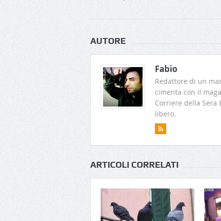
AUTORE
Fabio
Redattore di un man
cimenta con il magaz
Corriere della Sera
libero.
ARTICOLI CORRELATI