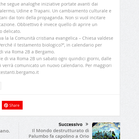
he segue analoghe iniziative portate avanti dai
 Palermo, Udine e Trapani. Un cambiamento culturale e
tani dai toni della propaganda. Non si vuol incitare
cazione. Obbiettivo è invece quello di aprire un
o delicato.
tiva la la Comunità cristiana evangelica – Chiesa valdese
rché il testamento biologico?”, in calendario per
 di via Roma 2B a Bergamo.
de di via Roma 2B un sabato ogni quindici giorni, dalle
 poi verrà comunicato un nuovo calendario. Per maggiori
testanti.bergamo.it
Share
Successivo
Il Mondo destrutturato di
zano.
Palumbo fa capolino a Orio