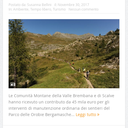
Postato da:
Susanna Bellini
il:
Novembre 30, 2017
In:
Ambiente
,
Tempo libero
,
Turismo
Nessun commento
Le Comunità Montane della Valle Brembana e di Scalve
hanno ricevuto un contributo da 45 mila euro per gli
interventi di manutenzione ordinaria dei sentieri del
Parco delle Orobie Bergamasche...
Leggi tutto