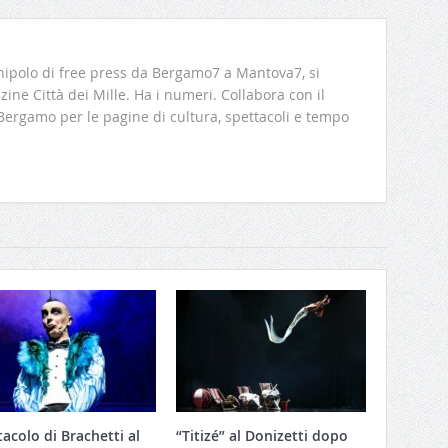
ipolo di free press da Bergamo7 a Mantova7, si
ine Città dei Mille. Ha i numeri. Collabora con il
 Bergamo per le pagine di cultura, spettacoli e tempo
acolo di Brachetti al
“Titizé” al Donizetti dopo