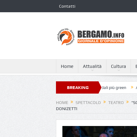
Contatti
Home
Attualità
Cultura
pa Giovanni XXIII nella classifica dei 250 ospedali più green
BREAKING
A Tagliata
NEWS
HOME
SPETTACOLO
TEATRO
“S
DONIZETTI