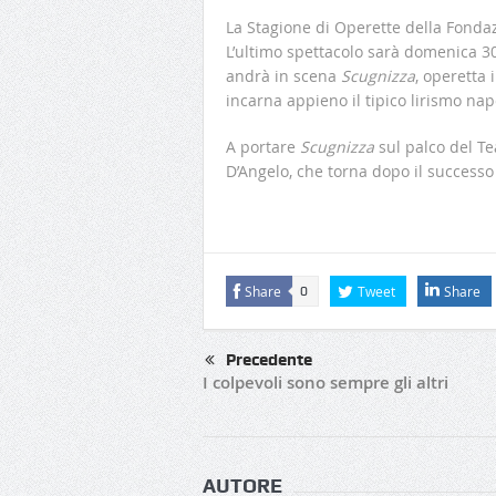
La Stagione di Operette della Fondaz
L’ultimo spettacolo sarà domenica 30 
andrà in scena
Scugnizza
, operetta i
incarna appieno il tipico lirismo na
A portare
Scugnizza
sul palco del Te
D’Angelo, che torna dopo il success
Share
Tweet
Share
0
Precedente
I colpevoli sono sempre gli altri
AUTORE