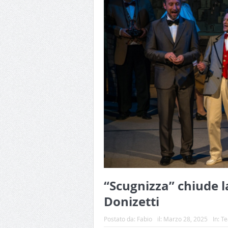
“Scugnizza” chiude l
Donizetti
Postato da:
Fabio
il:
Marzo 28, 2025
In:
Te