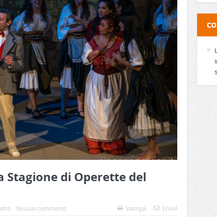
CO
a Stagione di Operette del
atro
Nessun commento
Stampa
Email