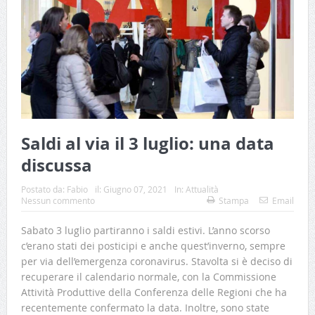
Saldi al via il 3 luglio: una data
discussa
Postato da:
Fabio
il:
Giugno 07, 2021
In:
Attualità
Nessun commento
Stampa
Email
Sabato 3 luglio partiranno i saldi estivi. L’anno scorso
c’erano stati dei posticipi e anche quest’inverno, sempre
per via dell’emergenza coronavirus. Stavolta si è deciso di
recuperare il calendario normale, con la Commissione
Attività Produttive della Conferenza delle Regioni che ha
recentemente confermato la data. Inoltre, sono state