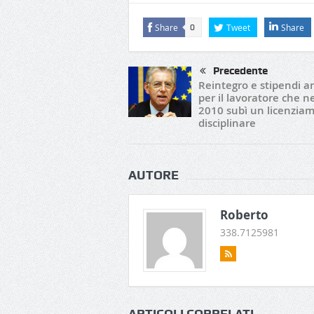
Share
Tweet
Share
0
Precedente
Reintegro e stipendi ar
per il lavoratore che n
2010 subì un licenzia
disciplinare
AUTORE
Roberto
338.7125981
ARTICOLI CORRELATI