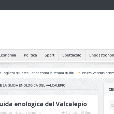
Economia
Politica
Sport
Spettacolo
Enogastrono
ta di Costa Serina torna la strada di libri
Piazza Vecchia senza piccio
E LA GUIDA ENOLOGICA DEL VALCALEPIO
CE
uida enologica del Valcalepio
Attualità
Nessun commento
Stampa
Email