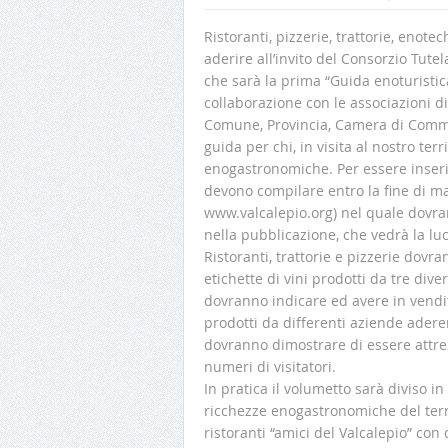
Ristoranti, pizzerie, trattorie, eno
aderire all’invito del Consorzio Tute
che sarà la prima “Guida enoturistica
collaborazione con le associazioni di 
Comune, Provincia, Camera di Comm
guida per chi, in visita al nostro ter
enogastronomiche. Per essere inserit
devono compilare entro la fine di ma
www.valcalepio.org) nel quale dovran
nella pubblicazione, che vedrà la luc
Ristoranti, trattorie e pizzerie dovra
etichette di vini prodotti da tre div
dovranno indicare ed avere in vendit
prodotti da differenti aziende aderen
dovranno dimostrare di essere attrez
numeri di visitatori.
In pratica il volumetto sarà diviso 
ricchezze enogastronomiche del terr
ristoranti “amici del Valcalepio” con 