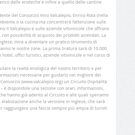
lenco delle enoteche e infine a quello delle cantine
dente del Consorzio Vino Valcalepio, Enrico Rota (nella
’ambiente o la cucina ma concentrerà l’attenzione sulle
no il Valcalepio e sulle aziende vitivinicole che offrono
i, con possibilità di acquisto dei prodotti aziendali. La
inglese, mira a diventare un pratico strumento di
eranno le nostre zone. La prima tiratura sarà di 10.000
hotel, uffici turistici, aziende vitivinicole e nel corso di
isitare la realtà enologica del nostro territorio e per
informazioni necessarie per guidarlo nel migliore dei
el Consorzio (www.valcalepio.org) un Circuito Ospitalità
a – è disponibile una sezione con orari, informazioni,
 che hanno già aderito al Circuito e alle quali speriamo
n elaborazione anche la versione in inglese, che sarà
er raggiungere una fascia sempre più ampia di turisti