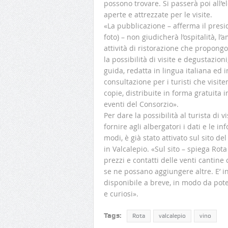
possono trovare. Si passerà poi all’e
aperte e attrezzate per le visite.
«La pubblicazione – afferma il presi
foto) – non giudicherà l’ospitalità, l
attività di ristorazione che propongo
la possibilità di visite e degustazion
guida, redatta in lingua italiana ed 
consultazione per i turisti che visit
copie, distribuite in forma gratuita in 
eventi del Consorzio».
Per dare la possibilità al turista di v
fornire agli albergatori i dati e le 
modi, è già stato attivato sul sito d
in Valcalepio. «Sul sito – spiega Rot
prezzi e contatti delle venti cantine
se ne possano aggiungere altre. E’ i
disponibile a breve, in modo da pot
e curiosi».
Tags:
Rota
valcalepio
vino