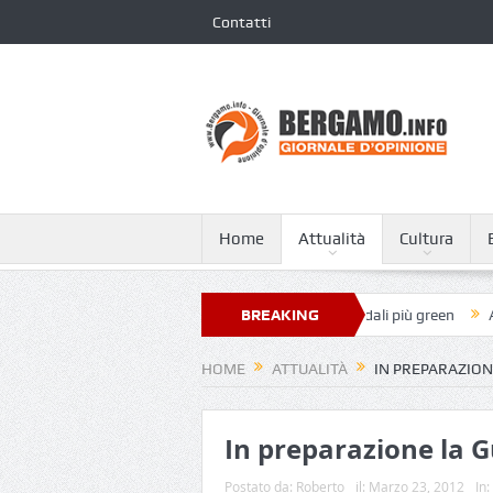
Contatti
Home
Attualità
Cultura
Papa Giovanni XXIII nella classifica dei 250 ospedali più green
BREAKING
A Taglia
NEWS
HOME
ATTUALITÀ
IN PREPARAZION
In preparazione la G
Postato da:
Roberto
il:
Marzo 23, 2012
In: