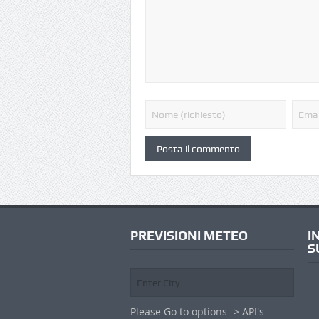
PREVISIONI METEO
I
S
Please Go to options -> API's