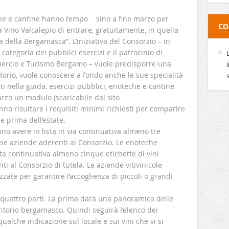
teche e cantine hanno tempo sino a fine marzo per
CO
la Vino Valcalepio di entrare, gratuitamente, in quella
 della Bergamasca”. L’iniziativa del Consorzio – in
categoria dei pubblici esercizi e il patrocinio di
ercio e Turismo Bergamo – vuole predisporre una
ritorio, vuole conoscere a fondo anche le sue specialità
i nella guida, esercizi pubblici, enoteche e cantine
rzo un modulo (scaricabile dal sito
no risultare i requisiti minimi richiesti per comparire
e prima dell’estate.
nno avere in lista in via continuativa almeno tre
erse aziende aderenti al Consorzio. Le enoteche
a continuativa almeno cinque etichette di vini
ti al Consorzio di tutela. Le aziende vitivinicole
zate per garantire l’accoglienza di piccoli o grandi
in quattro parti. La prima darà una panoramica delle
itorio bergamasco. Quindi seguirà l’elenco dei
qualche indicazione sul locale e sui vini che vi si