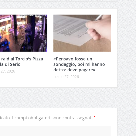
 raid al Torcio’s Pizza
«Pensavo fosse un
lla di Serio
sondaggio, poi mi hanno
detto: deve pagare»
 27, 2026
Luglio 27, 2026
*
icato.
I campi obbligatori sono contrassegnati