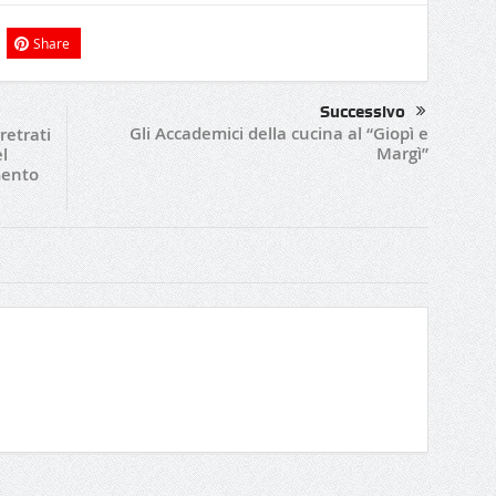
Share
Successivo
Gli Accademici della cucina al “Giopì e
retrati
Margì”
el
mento