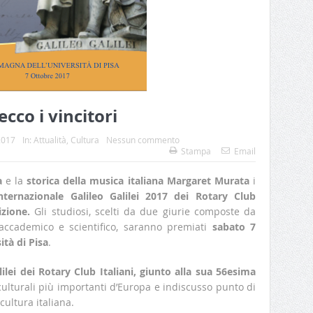
ecco i vincitori
2017
In:
Attualità
,
Cultura
Nessun commento
Stampa
Email
a
e la
storica della musica italiana Margaret Murata
i
nternazionale Galileo Galilei 2017 dei Rotary Club
izione.
Gli studiosi, scelti da due giurie composte da
 accademico e scientifico, saranno premiati
sabato 7
ità di Pisa
.
ilei dei Rotary Club Italiani, giunto alla sua 56esima
ulturali più importanti d’Europa e indiscusso punto di
cultura italiana.