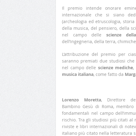
Il premio intende onorare eminen
internazionale che si siano de
(archeologia ed etruscologia, storia d
della musica, del pensiero, della sci
nel campo delle
scienze dell
dell’ingegneria, della terra, chimich
L’attribuzione del premio per ci
saranno premiati due studiosi che
nel campo delle
scienze mediche
,
musica italiana
, come fatto da
Marg
Lorenzo Moretta
, Direttore de
Bambino Gesù di Roma, membro del
fondamentali nel campo dell’immun
rischio. Tra gli studiosi più citati 
riviste e libri internazionali di note
italiano più citato nella letteratura 