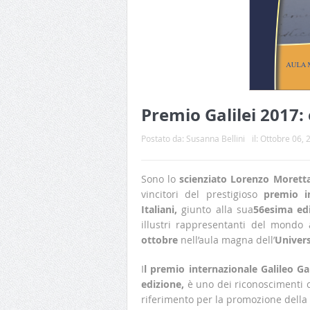
Premio Galilei 2017: 
Postato da:
Susanna Bellini
il:
Ottobre 06, 
Sono lo
scienziato Lorenzo Morett
vincitori del prestigioso
premio i
Italiani,
giunto alla sua
56esima ed
illustri rappresentanti del mondo
ottobre
nell’aula magna dell’
Univers
I
l premio internazionale Galileo Gal
edizione,
è uno dei riconoscimenti c
riferimento per la promozione della 