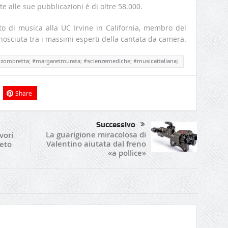
rite alle sue pubblicazioni è di oltre 58.000.
o di musica alla UC Irvine in California, membro del
nosciuta tra i massimi esperti della cantata da camera.
enzomoretta; #margaretmurata; #scienzemediche; #musicaitaliana;
Share
Successivo
La guarigione miracolosa di
vori
Valentino aiutata dal freno
reto
«a pollice»