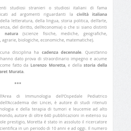
ti studiosi stranieri o studiosi italiani di fama
dicati ad argomenti riguardanti la
civiltà italiana
ella letteratura, della lingua, storia politica, dell’arte,
enza, del diritto, dell’economia) o che si siano distinti
a natura
(scienze fisiche, mediche, geografiche,
e, agrarie, biologiche, economiche, matematiche).
ascuna disciplina ha
cadenza decennale
. Quest’anno
 hanno dato prova di straordinario impegno e acume
 come fatto da
Lorenzo Moretta
, e della
storia della
aret Murata
.
***
ll’Area di Immunologia dell’Ospedale Pediatrico
l’Accademia dei Lincei, è autore di studi ritenuti
ologia e della terapia di tumori e leucemie ad alto
al mondo, autore di oltre 640 pubblicazioni in extenso su
vole prestigio, Moretta é stato in assoluto il ricercatore
scientifica in un periodo di 10 anni e ad oggi. Il numero