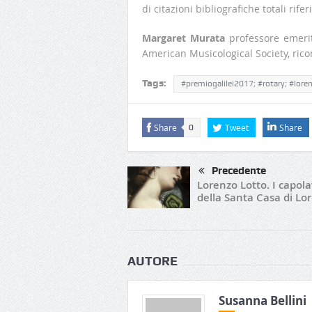
di citazioni bibliografiche totali rife
Margaret Murata
professore emerit
American Musicological Society, rico
Tags:
#premiogalilei2017; #rotary; #lor
Share
Tweet
Share
0
Precedente
Lorenzo Lotto. I capola
della Santa Casa di Lo
AUTORE
Susanna Bellini