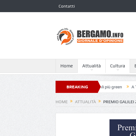
Contatti
Home
Attualità
Cultura
 Giovanni XXIII nella classifica dei 250 ospedali più green
BREAKING
A Tagliata d
NEWS
HOME
ATTUALITÀ
PREMIO GALILEI 