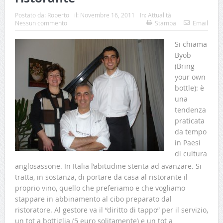
Postato da:
Roberto
il:
Novembre 16, 2011
In:
Attualità
Nessun commento
Stampa
Email
Si chiama
Byob
(Bring
your own
bottle): è
una
tendenza
praticata
da tempo
in Paesi
di cultura
anglosassone. In Italia l’abitudine stenta ad avanzare. Si
tratta, in sostanza, di portare da casa al ristorante il
proprio vino, quello che preferiamo e che vogliamo
stappare in abbinamento al cibo preparato dal
ristoratore. Al gestore va il “diritto di tappo” per il servizio,
un tot a bottiglia (5 euro solitamente) e un tot a