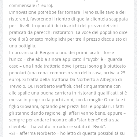
commensale (1 euro).
L’innovazione potrebbe far tornare il vino sulle tavole dei
ristoranti, favorendo il rientro di quella clientela scappata
per i livelli troppo alti dei ricarichi del prezzo dei vini
praticati da parecchi ristoratori. La voce del popolino dice
che il più onesto moltiplichi per tre il prezzo d’acquisto di
una bottiglia.
In provincia di Bergamo uno dei primi locali – forse
l’unico – che abbia sinora applicato il “Byob” è – guarda
caso – una linda trattoria dove i prezzi sono già piuttosto
popolari (una cena, compreso vino della casa, arriva a 25
euro). Si tratta della Trattoria Da Norberto a Albegno di
Treviolo. Qui Norberto Maffioli, chef cinquantenne con
alle spalle una buona carriera in ristoranti qualificati, si è
messo in proprio da pochi anni, con la moglie Ornella e il
figlio Giovanni, optando per prezzi fissi e popolari. I fatti
gli stanno dando ragione, gli affari vanno bene, eppure –
sempre per andare incontro allo “star bene” della sua
clientela – ha voluto introdurre subito il “Byob”.
«Sì – afferma Norberto – ho letto di questa possibilità su