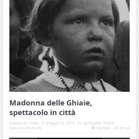
Madonna delle Ghiaie,
spettacolo in città
Postato da:
Fabio
il:
Maggio 25, 2016
In:
Spiritualità
,
Teatro
Nessun commento
Stampa
Email