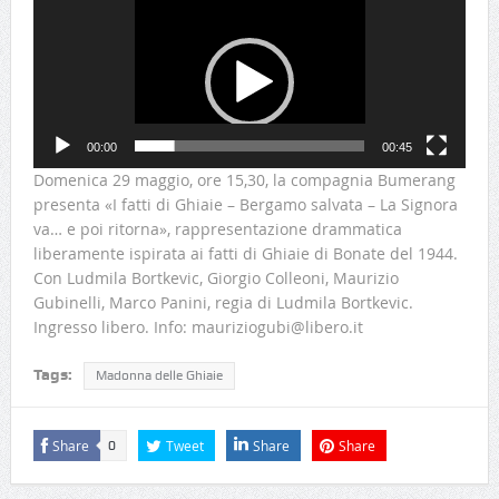
Video
Player
00:00
00:45
Domenica 29 maggio, ore 15,30, la compagnia Bumerang
presenta «I fatti di Ghiaie – Bergamo salvata – La Signora
va… e poi ritorna», rappresentazione drammatica
liberamente ispirata ai fatti di Ghiaie di Bonate del 1944.
Con Ludmila Bortkevic, Giorgio Colleoni, Maurizio
Gubinelli, Marco Panini, regia di Ludmila Bortkevic.
Ingresso libero. Info: mauriziogubi@libero.it
Tags:
Madonna delle Ghiaie
Share
Tweet
Share
Share
0