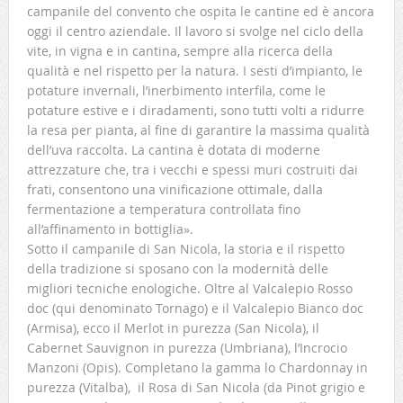
campanile del convento che ospita le cantine ed è ancora
oggi il centro aziendale. Il lavoro si svolge nel ciclo della
vite, in vigna e in cantina, sempre alla ricerca della
qualità e nel rispetto per la natura. I sesti d’impianto, le
potature invernali, l’inerbimento interfila, come le
potature estive e i diradamenti, sono tutti volti a ridurre
la resa per pianta, al fine di garantire la massima qualità
dell’uva raccolta. La cantina è dotata di moderne
attrezzature che, tra i vecchi e spessi muri costruiti dai
frati, consentono una vinificazione ottimale, dalla
fermentazione a temperatura controllata fino
all’affinamento in bottiglia».
Sotto il campanile di San Nicola, la storia e il rispetto
della tradizione si sposano con la modernità delle
migliori tecniche enologiche. Oltre al Valcalepio Rosso
doc (qui denominato Tornago) e il Valcalepio Bianco doc
(Armisa), ecco il Merlot in purezza (San Nicola), il
Cabernet Sauvignon in purezza (Umbriana), l’Incrocio
Manzoni (Opis). Completano la gamma lo Chardonnay in
purezza (Vitalba), il Rosa di San Nicola (da Pinot grigio e