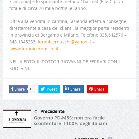
Franconia) e lo spumante metodo Charmat (Elle Ci). Un
totale di circa 70 mila bottiglie l’anno.
Oltre alla vendita in cantina, l’azienda effettua consegne
direttamente a casa dei clienti, la maggior parte residenti
in provincia di Bergamo e Milano. Telefono 035.642576 –
348.1345233.
luranicernuschi@yahoo.it
–
www.luranicernuschi.it
NELLA FOTO, IL DOTTOR GIOVANNI DE FERRARI CON I
SUOI VINI.
Share
Tweet
Share
Share
0
Precedente
Governo PD-M5S: non era facile
scontentare il 100% degli italiani