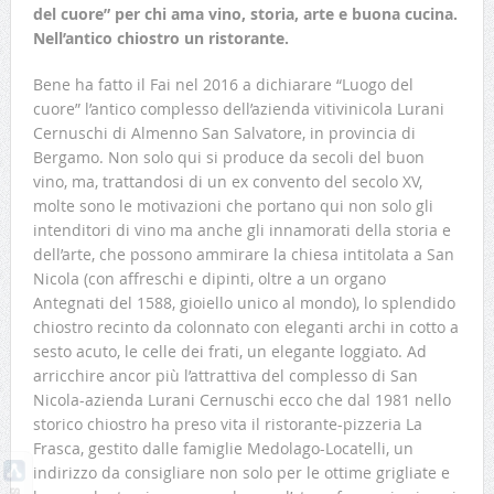
del cuore” per chi ama vino, storia, arte e buona cucina.
Nell’antico chiostro un ristorante.
Bene ha fatto il Fai nel 2016 a dichiarare “Luogo del
cuore” l’antico complesso dell’azienda vitivinicola Lurani
Cernuschi di Almenno San Salvatore, in provincia di
Bergamo. Non solo qui si produce da secoli del buon
vino, ma, trattandosi di un ex convento del secolo XV,
molte sono le motivazioni che portano qui non solo gli
intenditori di vino ma anche gli innamorati della storia e
dell’arte, che possono ammirare la chiesa intitolata a San
Nicola (con affreschi e dipinti, oltre a un organo
Antegnati del 1588, gioiello unico al mondo), lo splendido
chiostro recinto da colonnato con eleganti archi in cotto a
sesto acuto, le celle dei frati, un elegante loggiato. Ad
arricchire ancor più l’attrattiva del complesso di San
Nicola-azienda Lurani Cernuschi ecco che dal 1981 nello
storico chiostro ha preso vita il ristorante-pizzeria La
Frasca, gestito dalle famiglie Medolago-Locatelli, un
indirizzo da consigliare non solo per le ottime grigliate e