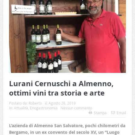
Lurani Cernuschi a Almenno,
ottimi vini tra storia e arte
Postato da:
Roberto
il:
Agosto 26, 2019
In:
Attualità
,
Enogastronomia
Nessun commento
Stampa
Email
L’azienda di Almenno San Salvatore, pochi chilometri da
Bergamo, in un ex convento del secolo XV, un “Luogo