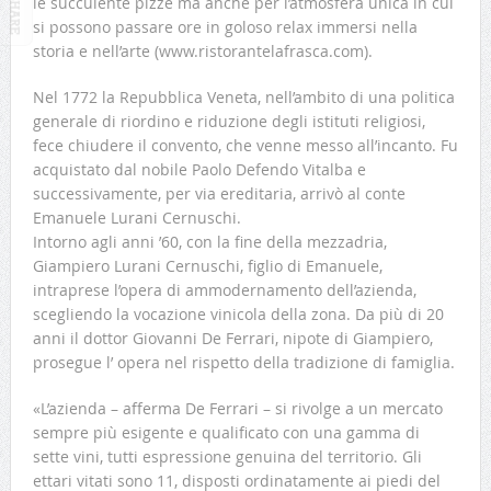
le succulente pizze ma anche per l’atmosfera unica in cui
si possono passare ore in goloso relax immersi nella
storia e nell’arte (www.ristorantelafrasca.com).
Nel 1772 la Repubblica Veneta, nell’ambito di una politica
generale di riordino e riduzione degli istituti religiosi,
fece chiudere il convento, che venne messo all’incanto. Fu
acquistato dal nobile Paolo Defendo Vitalba e
successivamente, per via ereditaria, arrivò al conte
Emanuele Lurani Cernuschi.
Intorno agli anni ’60, con la fine della mezzadria,
Giampiero Lurani Cernuschi, figlio di Emanuele,
intraprese l’opera di ammodernamento dell’azienda,
scegliendo la vocazione vinicola della zona. Da più di 20
anni il dottor Giovanni De Ferrari, nipote di Giampiero,
prosegue l’ opera nel rispetto della tradizione di famiglia.
«L’azienda – afferma De Ferrari – si rivolge a un mercato
sempre più esigente e qualificato con una gamma di
sette vini, tutti espressione genuina del territorio. Gli
ettari vitati sono 11, disposti ordinatamente ai piedi del