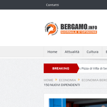
Contatti
Home
Attualità
Cultura
l tempo dell’attesa
Altro raid al Torcio’s Pizza di Villa di Serio
BREAKING
«P
NEWS
HOME
ECONOMIA
ECONOMIA BER
150 NUOVI DIPENDENTI