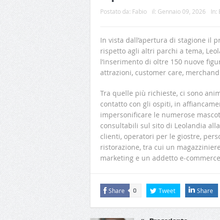
Postato da:
Fabio
il:
Gennaio 09, 2026
In:
In vista dall’apertura di stagione il
rispetto agli altri parchi a tema, L
l’inserimento di oltre 150 nuove figur
attrazioni, customer care, merchandi
Tra quelle più richieste, ci sono anim
contatto con gli ospiti, in affiancame
impersonificare le numerose mascotte 
consultabili sul sito di Leolandia all
clienti, operatori per le giostre, per
ristorazione, tra cui un magazziniere
marketing e un addetto e-commerce 
Share
Tweet
Share
0