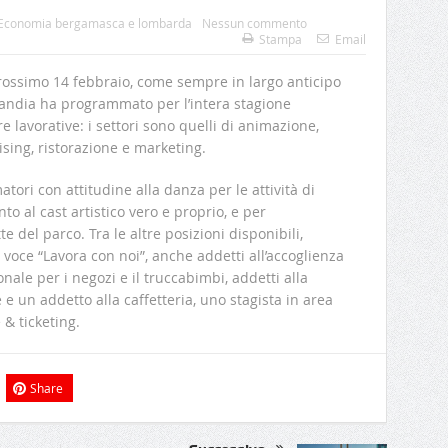
Economia bergamasca e lombarda
Nessun commento
Stampa
Email
 prossimo 14 febbraio, come sempre in largo anticipo
eolandia ha programmato per l’intera stagione
e lavorative: i settori sono quelli di animazione,
sing, ristorazione e marketing.
atori con attitudine alla danza per le attività di
nto al cast artistico vero e proprio, e per
del parco. Tra le altre posizioni disponibili,
a voce “Lavora con noi”, anche addetti all’accoglienza
sonale per i negozi e il truccabimbi, addetti alla
 e un addetto alla caffetteria, uno stagista in area
& ticketing.
Share