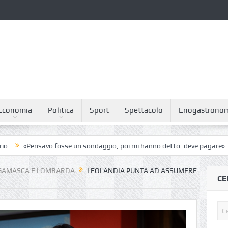
Economia
Politica
Sport
Spettacolo
Enogastrono
ensavo fosse un sondaggio, poi mi hanno detto: deve pagare»
A Chor
GAMASCA E LOMBARDA
LEOLANDIA PUNTA AD ASSUMERE
CE