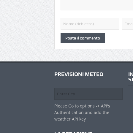
PREVISIONI METEO
I
S
Please Go to options -> API's
Authentication and add the
weather API key