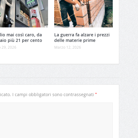
io mai così caro, da
La guerra fa alzare i prezzi
aio più 21 per cento
delle materie prime
 29, 2026
Marzo 12, 2026
*
icato.
I campi obbligatori sono contrassegnati