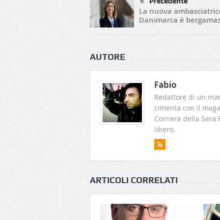
Precedente
La nuova ambasciatric
Danimarca è bergama
AUTORE
Fabio
Redattore di un man
cimenta con il magaz
Corriere della Sera
libero.
ARTICOLI CORRELATI