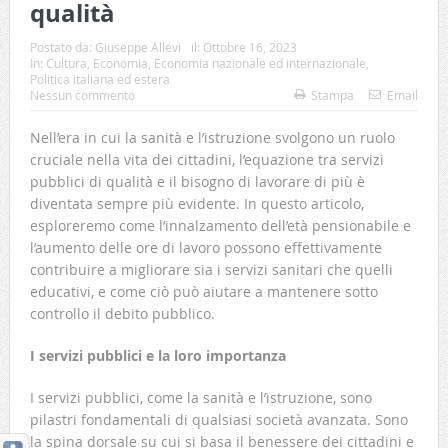
qualità
Postato da:
Giuseppe Allevi
il:
Ottobre 16, 2023
In:
Cultura
,
Economia
,
Economia nazionale ed internazionale
,
Politica italiana ed estera
Nessun commento
Stampa
Email
Nell’era in cui la sanità e l’istruzione svolgono un ruolo
cruciale nella vita dei cittadini, l’equazione tra servizi
pubblici di qualità e il bisogno di lavorare di più è
diventata sempre più evidente.
In questo articolo,
esploreremo come l’innalzamento dell’età pensionabile e
l’aumento delle ore di lavoro possono effettivamente
contribuire a migliorare sia i servizi sanitari che quelli
educativi, e come ciò può aiutare a mantenere sotto
controllo il debito pubblico.
I servizi pubblici e la loro importanza
I servizi pubblici, come la sanità e l’istruzione, sono
pilastri fondamentali di qualsiasi società avanzata. Sono
la spina dorsale su cui si basa il benessere dei cittadini e