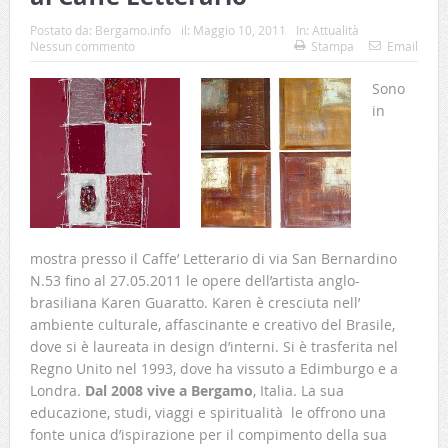
Postato da:
Bergamo.info
il:
Maggio 10, 2011
In:
Attualità
Nessun commento
Stampa
Email
Sono
in
mostra presso il Caffe’ Letterario di via San Bernardino
N.53 fino al 27.05.2011 le opere dell’artista anglo-
brasiliana Karen Guaratto. Karen è cresciuta nell’
ambiente culturale, affascinante e creativo del Brasile,
dove si è laureata in design d’interni. Si è trasferita nel
Regno Unito nel 1993, dove ha vissuto a Edimburgo e a
Londra.
Dal 2008 vive a Bergamo
, Italia.
La sua
educazione, studi, viaggi e spiritualità le offrono una
fonte unica d’ispirazione per il compimento della sua