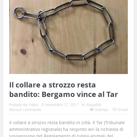
Il collare a strozzo resta
bandito: Bergamo vince al Tar
Postato da:
Fabio
il:
Novembre 17, 2017
In:
Attualità
Nessun commento
Stampa
Email
Il collare a strozzo resta bandito in città. Il Tar (Tribunale
amministrativo regionale) ha respinto ieri la richiesta di
sospensione del Regolamento di tutela animali del