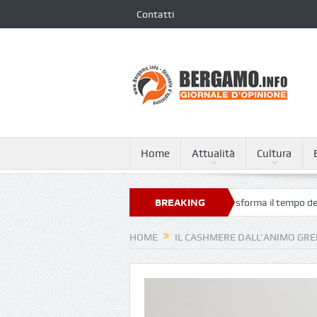
Contatti
Home
Attualità
Cultura
 Bergamo Airport, l’arte contemporanea trasforma il tempo dell’attesa
BREAKING
NEWS
HOME
IL CASHMERE DALL’ANIMO GRE