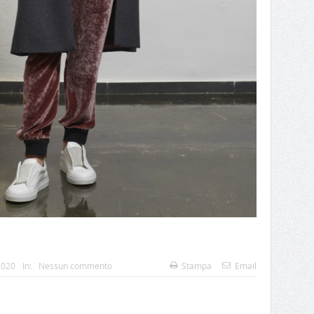
2020
In:
Nessun commento
Stampa
Email