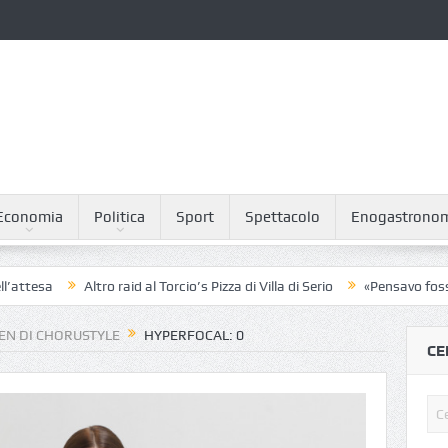
Economia
Politica
Sport
Spettacolo
Enogastrono
Altro raid al Torcio’s Pizza di Villa di Serio
«Pensavo fosse un sond
EN DI CHORUSTYLE
HYPERFOCAL: 0
CE