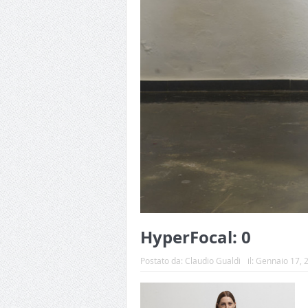
HyperFocal: 0
Postato da:
Claudio Gualdi
il:
Gennaio 17, 