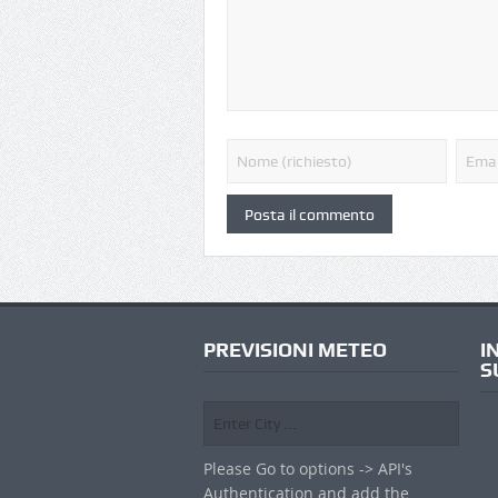
PREVISIONI METEO
I
S
Please Go to options -> API's
Authentication and add the